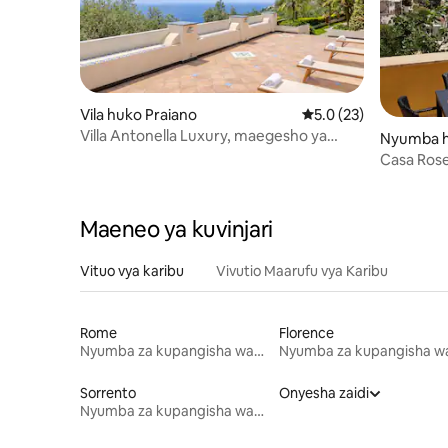
Vila huko Praiano
Ukadiriaji wa wastani 
5.0 (23)
Villa Antonella Luxury, maegesho ya
Nyumba h
bustani yenye mwonekano wa bahari
Casa Rose
Maeneo ya kuvinjari
Vituo vya karibu
Vivutio Maarufu vya Karibu
Rome
Florence
Nyumba za kupangisha wakati wa likizo
Sorrento
Onyesha zaidi
Nyumba za kupangisha wakati wa likizo