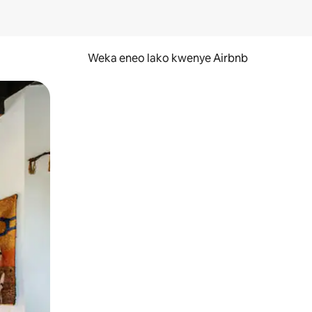
Weka eneo lako kwenye Airbnb
lezesha kidole kwenye ishara.