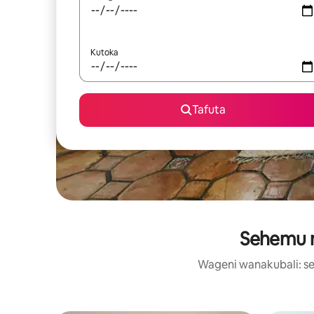
Kutoka
Tafuta
Sehemu m
Wageni wanakubali: se