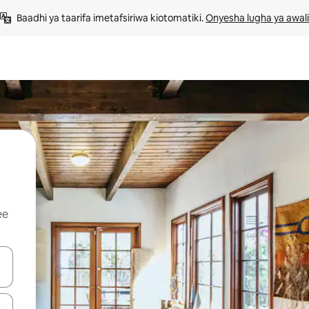
Baadhi ya taarifa imetafsiriwa kiotomatiki. 
Onyesha lugha ya awali
ee
 vitufe vya vishale vya juu na chini au uchunguze kwa kugusa au kute