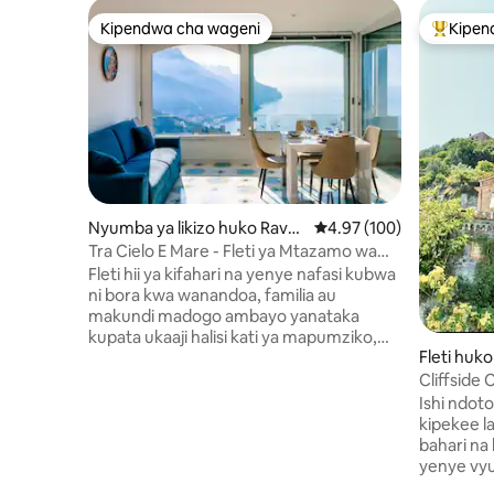
Kipendwa cha wageni
Kipen
Kipendwa cha wageni
Kipendw
Nyumba ya likizo huko Ravell
Ukadiriaji wa wastani wa
4.97 (100)
o
Tra Cielo E Mare - Fleti ya Mtazamo wa
Bahari huko Ravello
Fleti hii ya kifahari na yenye nafasi kubwa
ni bora kwa wanandoa, familia au
makundi madogo ambayo yanataka
kupata ukaaji halisi kati ya mapumziko,
Fleti huko
mandhari ya kupendeza na starehe.
Utakachopata: • Vyumba 2 vya kulala
Cliffside 
vinavyovutia na vyenye ladha nzuri; •
Pwani ya 
Ishi ndoto 
Mabafu 2 ya kisasa, yanayofaa kwa
kipekee la
faragha na starehe; • Sebule angavu
bahari na l
yenye ufikiaji wa moja kwa moja wa
yenye vyu
mtaro wa panoramic, ambapo unaweza
kulaza had