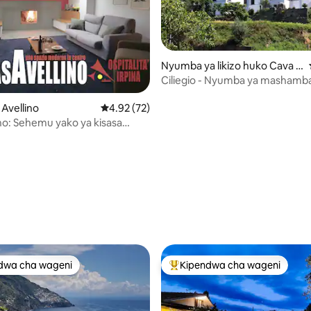
Nyumba ya likizo huko Cava d
e' Tirreni
Ciliegio - Nyumba ya mashamba
na Amalfi na Pompei
a 4.95 kati ya 5, tathmini 43
 Avellino
Ukadiriaji wa wastani wa 4.92 kati ya 5, tathm
4.92 (72)
no: Sehemu yako ya kisasa
a jiji
dwa cha wageni
Kipendwa cha wageni
a maarufu cha wageni
Kipendwa maarufu cha wageni