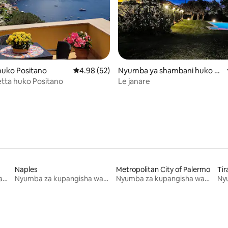
wa 5.0 kati ya 5, tathmini 23
uko Positano
Ukadiriaji wa wastani wa 4.98 kati ya 5, tathm
4.98 (52)
Nyumba ya shambani huko Sa
n Giorgio del Sannio
tta huko Positano
Le janare
Naples
Metropolitan City of Palermo
Tir
Nyumba za kupangisha wakati wa likizo
Nyumba za kupangisha wakati wa likizo
Nyumba za kupangisha wakati wa likizo