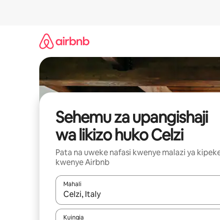
Ruka
kwenda
kwenye
maudhui
Sehemu za upangishaji
wa likizo huko Celzi
Pata na uweke nafasi kwenye malazi ya kipek
kwenye Airbnb
Mahali
Wakati matokeo yanapatikana, vinjari kwa kutumia
Kuingia