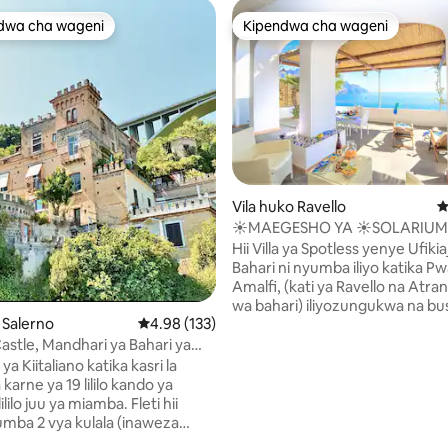
dwa cha wageni
Kipendwa cha wageni
a maarufu cha wageni
Kipendwa cha wageni
 4.97 kati ya 5, tathmini 100
Vila huko Ravello
U
☀️MAEGESHO YA ☀️SOLARIUM
KUFIKIA BAHARI ☀️ RAVELLO
Hii Villa ya Spotless yenye Ufikia
Bahari ni nyumba iliyo katika Pw
Amalfi, (kati ya Ravello na Atr
wa bahari) iliyozungukwa na bu
 Salerno
Ukadiriaji wa wastani wa 4.98 kati ya 5, tathmi
4.98 (133)
limau na machungwa, yenye so
kubwa na ufikiaji wa moja kwa 
Castle, Mandhari ya Bahari ya
bahari. Inalaza wageni 3. Maegesho
Amalfi
ya Kiitaliano katika kasri la
yanapatikana kwa ada za ziada. Bei ya
 karne ya 19 lililo kando ya
upangishaji inajumuisha: umem
ililo juu ya miamba. Fleti hii
mashuka; taulo; WI-FI na kiyoyozi. 
mba 2 vya kulala (inaweza
★ ya usafishaji iliyofunzwa kati
i watu 7, ina mabafu 2) ina