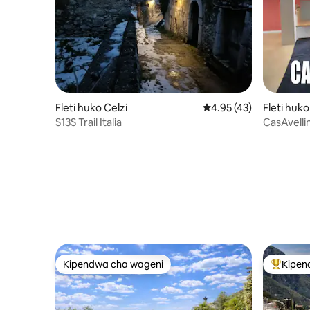
Fleti huko Celzi
Ukadiriaji wa wastani w
4.95 (43)
Fleti huko
S13S Trail Italia
CasAvelli
katikati mw
Kipendwa cha wageni
Kipen
Kipendwa cha wageni
Kipendw