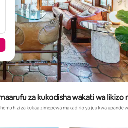
aarufu za kukodisha wakati wa likizo mj
hemu hizi za kukaa zimepewa makadirio ya juu kwa upande wa m