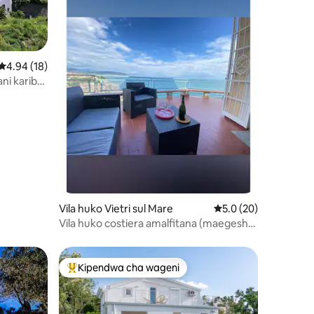
Ukadiriaji wa wastani wa 4.94 kati ya 5, tathmini 18
4.94 (18)
ni karibu
ini 72
Vila huko Vietri sul Mare
Ukadiriaji wa wastani 
5.0 (20)
Vila huko costiera amalfitana (maegesho
yamejumuishwa)
Kipendwa cha wageni
Kipendwa maarufu cha wageni