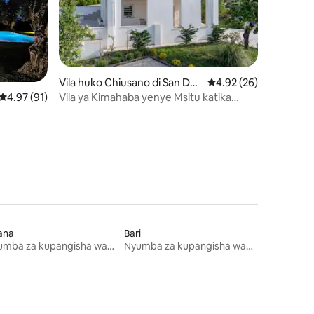
Vila huko Chiusano di San Do
Ukadiriaji wa wastani w
4.92 (26)
menico
Vila ya Kimahaba yenye Msitu katika
ini 52
Ukadiriaji wa wastani wa 4.97 kati ya 5, tathmini 91
4.97 (91)
"Nchi ya Mvinyo"
ana
Bari
Nyumba za kupangisha wakati wa likizo
Nyumba za kupangisha wakati wa likizo