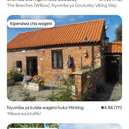
The Beeches (Willow), Nyumba ya Goulceby Viking Way
Kipendwa cha wageni
Kipendwa cha wageni
Nyumba ya kulala wageni huko Minting
Ukadiriaji wa w
4.86 (111)
'Mbwa wa kirafiki'