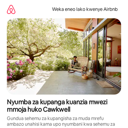
Ruka
kwenda
Weka eneo lako kwenye Airbnb
kwenye
maudhui
Nyumba za kupanga kuanzia mwezi
mmoja huko Cawkwell
Gundua sehemu za kupangisha za muda mrefu
ambazo unahisi kama upo nyumbani kwa sehemu za