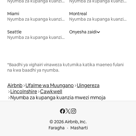
Nyumba za kupanga kuanzia mwezi mmoja
Nyumba za kupanga kuanzia mwezi mmoja
Miami
Montreal
Nyumba za kupanga kuanzia mwezi mmoja
Nyumba za kupanga kuanzia mwezi mmoja
Seattle
Onyesha zaidi
Nyumba za kupanga kuanzia mwezi mmoja
*Baadhi ya vighairi vinaweza kutumika katika maeneo fulani
na kwa baadhi ya nyumba.
Airbnb
Ufalme wa Muungano
Uingereza
Lincolnshire
Cawkwell
Nyumba za kupanga kuanzia mwezi mmoja
© 2026 Airbnb, Inc.
Faragha
Masharti