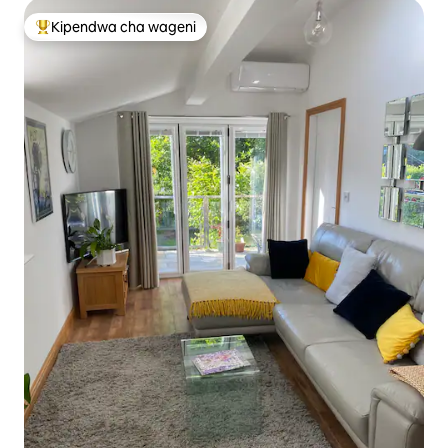
Kipendwa cha wageni
Kipendwa maarufu cha wageni