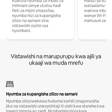
Kuanzia nyumba za mbao za
Malazi ya star
milimani zenye utulivu hadi
wataalamu wan
fleti za mijini zinazofaa,
wakiwa mbali na
nyumba hizi za kupangisha
wenye Wi-Fi n
zilizo na samani zina
mahususi za kuf
vistawishi vyote vya
nyumbani.
Vistawishi na marupurupu kwa ajili ya
ukaaji wa muda mrefu
Nyumba za kupangisha zilizo na samani
Nyumba zilizowekewa huduma kamili zinajumuisha
jiko na vistawishi unavyohitaji ili uishi kwa starehe kwa
mwezi mmoja au zaidi. Ni mbadala bora kwa