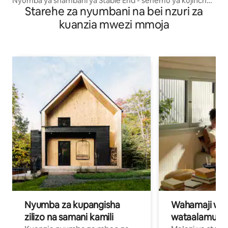
Nyumba ya shambani ya Stable End - sehemu ya kujificha
Starehe za nyumbani na bei nzuri za
ya kupumzika, ya nyumbani
kuanzia mwezi mmoja
Nyumba za kupangisha
Wahamaji wa ki
zilizo na samani kamili
wataalamu wa