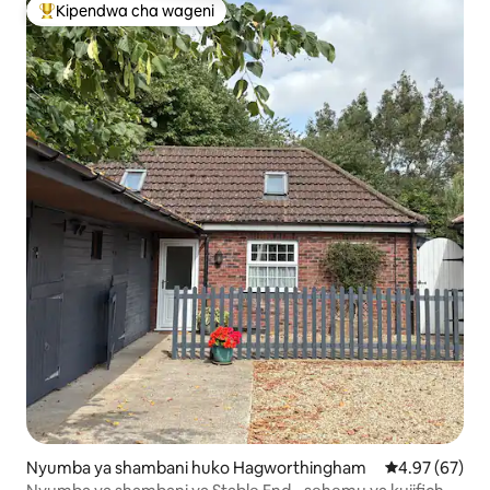
Kipendwa cha wageni
Kipendwa maarufu cha wageni
Nyumba ya shambani huko Hagworthingham
Ukadiriaji wa 
4.97 (67)