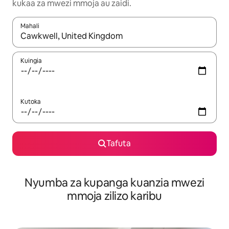
kukaa za mwezi mmoja au zaidi.
Mahali
Wakati matokeo yanapatikana, vinjari kwa kutumia vitufe vya v
Kuingia
Kutoka
Tafuta
Nyumba za kupanga kuanzia mwezi
mmoja zilizo karibu