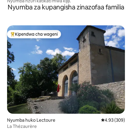
Nyumba nzuri katikati mwa kijiji.
Nyumba za kupangisha zinazofaa familia
Kipendwa cha wageni
Kipendwa maarufu cha wageni
Nyumba huko Lectoure
Ukadiriaji wa w
4.93 (309)
La Thézaurère