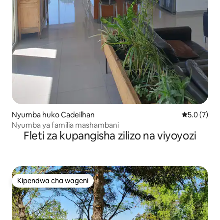
Nyumba huko Cadeilhan
Ukadiriaji w
5.0 (7)
Nyumba ya familia mashambani
Fleti za kupangisha zilizo na viyoyozi
Kipendwa cha wageni
Kipendwa cha wageni