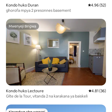
Kondo huko Duran
Ukadiriaji wa 
4.96 (52)
ghorofa mpya 2 presonnes basement
Mwenyeji Bingwa
Mwenyeji Bingwa
Kondo huko Lectoure
Ukadiriaji wa 
4.81 (36)
Gîte de la Tour, vitanda 2 na karakana ya baiskeli
Kipendwa cha wageni