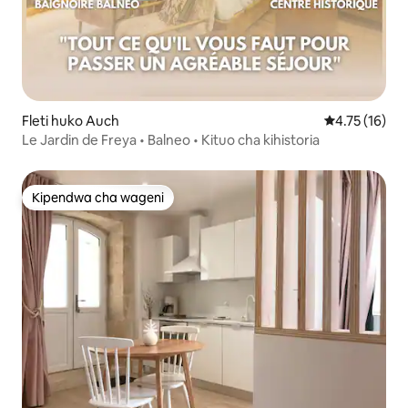
Fleti huko Auch
Ukadiriaji wa 
4.75 (16)
Le Jardin de Freya • Balneo • Kituo cha kihistoria
Kipendwa cha wageni
Kipendwa cha wageni