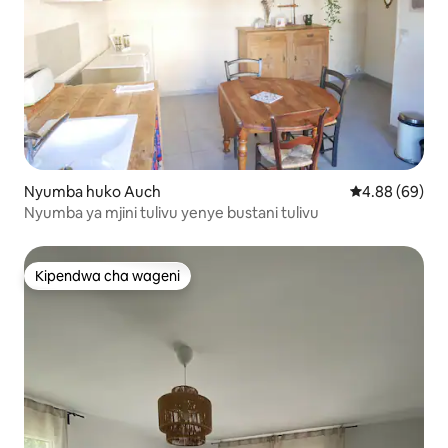
Nyumba huko Auch
Ukadiriaji wa 
4.88 (69)
Nyumba ya mjini tulivu yenye bustani tulivu
Kipendwa cha wageni
Kipendwa cha wageni