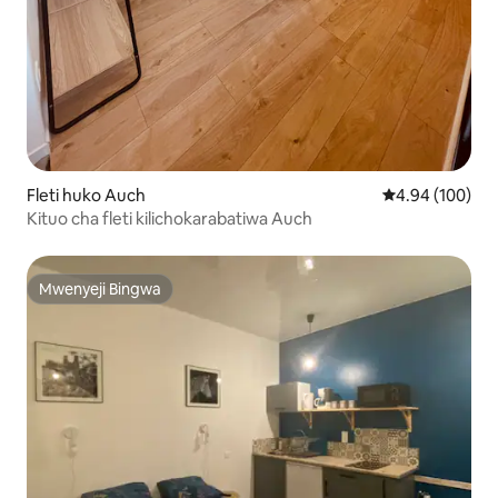
Fleti huko Auch
Ukadiriaji wa w
4.94 (100)
Kituo cha fleti kilichokarabatiwa Auch
Mwenyeji Bingwa
Mwenyeji Bingwa