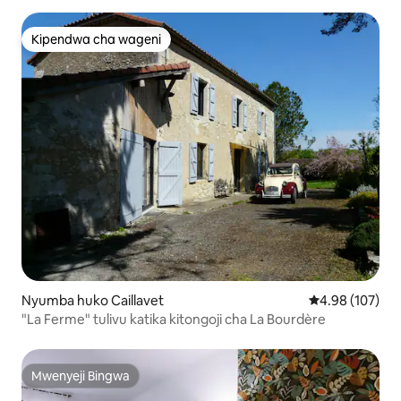
Kipendwa cha wageni
Kipendwa cha wageni
Nyumba huko Caillavet
Ukadiriaji wa w
4.98 (107)
"La Ferme" tulivu katika kitongoji cha La Bourdère
Mwenyeji Bingwa
Mwenyeji Bingwa