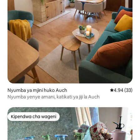
Nyumba ya mjini huko Auch
Ukadiriaji wa 
4.94 (33)
Nyumba yenye amani, katikati ya jiji la Auch
Kipendwa cha wageni
Kipendwa cha wageni