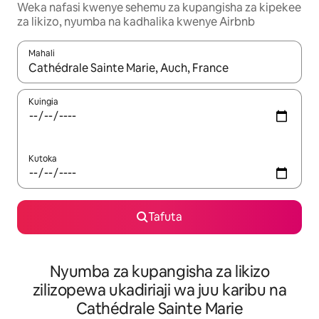
Weka nafasi kwenye sehemu za kupangisha za kipekee
za likizo, nyumba na kadhalika kwenye Airbnb
Mahali
Wakati matokeo yanapatikana, vinjari kwa kutumia vitufe vya v
Kuingia
Kutoka
Tafuta
Nyumba za kupangisha za likizo
zilizopewa ukadiriaji wa juu karibu na
Cathédrale Sainte Marie