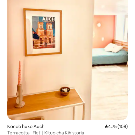
Kondo huko Auch
Ukadiriaji wa w
4.75 (108)
Terracotta | Fleti | Kituo cha Kihistoria