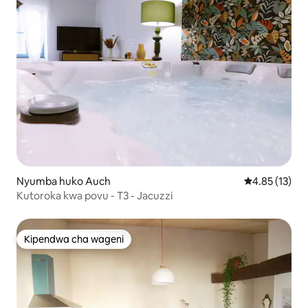
Nyumba huko Auch
Ukadiriaji wa 
4.85 (13)
Kutoroka kwa povu - T3 - Jacuzzi
Kipendwa cha wageni
Kipendwa cha wageni