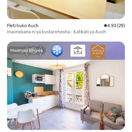
Fleti huko Auch
Ukadiriaji wa 
4.93 (29)
Inaonekana ni ya kustarehesha - Katikati ya Auch
Mwenyeji Bingwa
Mwenyeji Bingwa