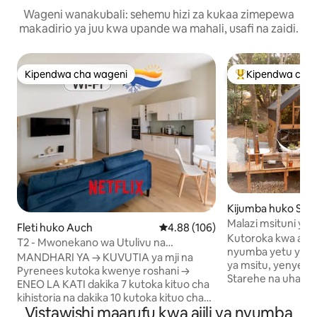
Wageni wanakubali: sehemu hizi za kukaa zimepewa
makadirio ya juu kwa upande wa mahali, usafi na zaidi.
Kipendwa cha wageni
Kipendwa cha 
Kipendwa cha wageni
Kipendwa maaruf
Kijumba huko Sain
Malazi msituni yan
Fleti huko Auch
Ukadiriaji wa wastani wa 4.88 kat
4.88 (106)
la kujitegemea la 
Kutoroka kwa ajili 
T2 - Mwonekano wa Utulivu na
nyumba yetu ya kup
Panoramic
MANDHARI YA → KUVUTIA ya mji na
ya msitu, yenye m
Pyrenees kutoka kwenye roshani →
Starehe na uhalisi
ENEO LA KATI dakika 7 kutoka kituo cha
jiko la mbao, kiyo
kihistoria na dakika 10 kutoka kituo cha
kubadilishwa na k
Vistawishi maarufu kwa ajili ya nyumba
treni → MIPANGILIO YA KULALA yenye