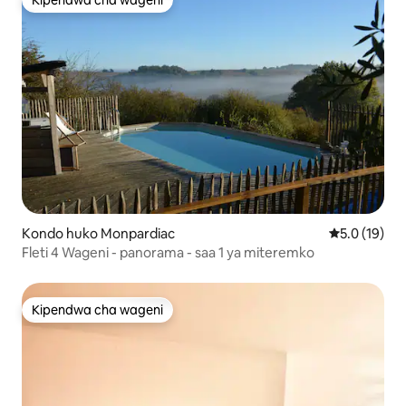
Kipendwa cha wageni
Kondo huko Monpardiac
Ukadiriaji wa
5.0 (19)
Fleti 4 Wageni - panorama - saa 1 ya miteremko
Kipendwa cha wageni
Kipendwa cha wageni