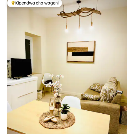
Kipendwa cha wageni
Kipendwa maarufu cha wageni