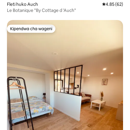
Fleti huko Auch
Ukadiriaji wa 
4.85 (62)
Le Botanique "By Cottage d 'Auch"
Kipendwa cha wageni
Kipendwa cha wageni