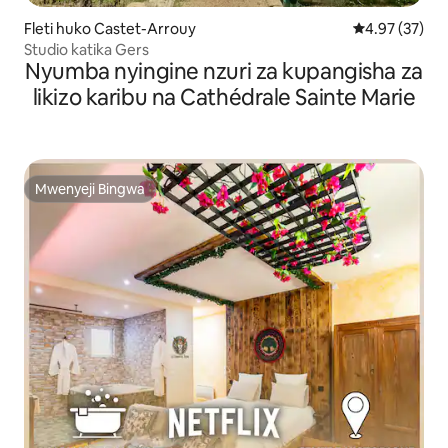
Fleti huko Castet-Arrouy
Ukadiriaji wa 
4.97 (37)
Studio katika Gers
Nyumba nyingine nzuri za kupangisha za
likizo karibu na Cathédrale Sainte Marie
Mwenyeji Bingwa
Mwenyeji Bingwa