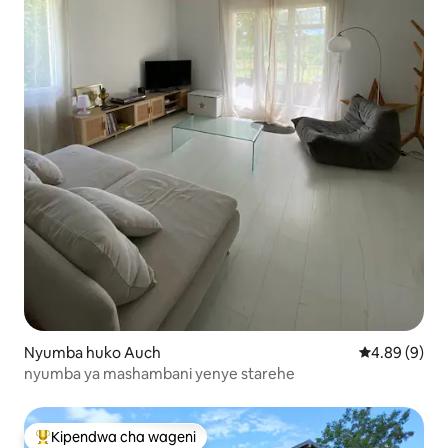
Nyumba huko Auch
Ukadiriaji wa
4.89 (9)
nyumba ya mashambani yenye starehe
Kipendwa cha wageni
Kipendwa maarufu cha wageni