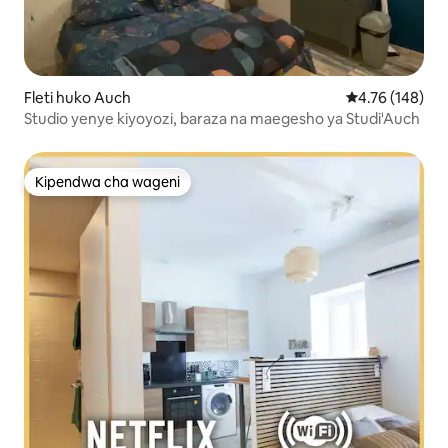
Fleti huko Auch
Ukadiriaji wa w
4.76 (148)
Studio yenye kiyoyozi, baraza na maegesho ya Studi'Auch
Kipendwa cha wageni
Kipendwa cha wageni