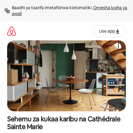
Ruka
Baadhi ya taarifa imetafsiriwa kiotomatiki. 
Onyesha lugha ya 
kwenda
awali
kwenye
maudhui
Use app
Sehemu za kukaa karibu na Cathédrale
Sainte Marie