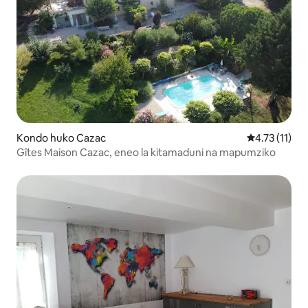
Kondo huko Cazac
Ukadiriaji wa
4.73 (11)
Gîtes Maison Cazac, eneo la kitamaduni na mapumziko