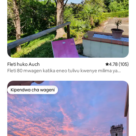
Fleti huko Auch
Ukadiriaji wa w
4.78 (105)
Fleti 80 mwagen katika eneo tulivu kwenye milima ya
Auch
Kipendwa cha wageni
Kipendwa cha wageni