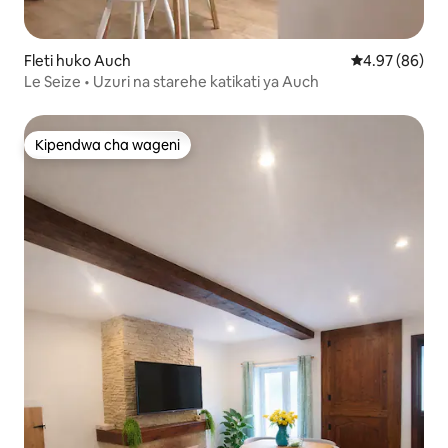
Fleti huko Auch
Ukadiriaji wa 
4.97 (86)
Le Seize • Uzuri na starehe katikati ya Auch
Kipendwa cha wageni
Kipendwa cha wageni