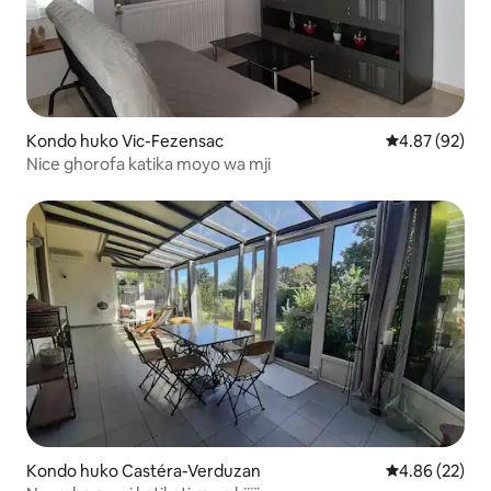
Kondo huko Vic-Fezensac
Ukadiriaji wa 
4.87 (92)
Nice ghorofa katika moyo wa mji
Kondo huko Castéra-Verduzan
Ukadiriaji wa 
4.86 (22)