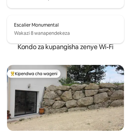
Escalier Monumental
Wakazi 8 wanapendekeza
Kondo za kupangisha zenye Wi-Fi
Kipendwa cha wageni
Kipendwa maarufu cha wageni