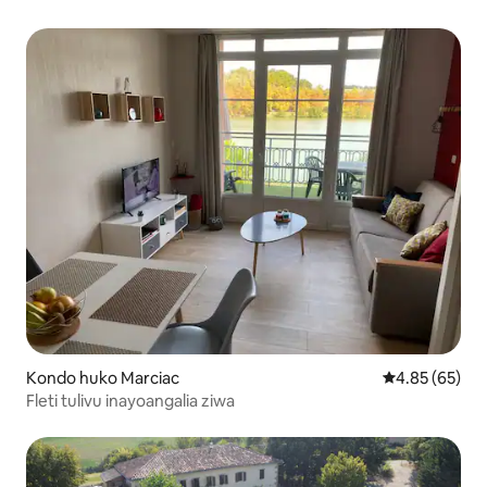
Kondo huko Marciac
Ukadiriaji wa 
4.85 (65)
Fleti tulivu inayoangalia ziwa