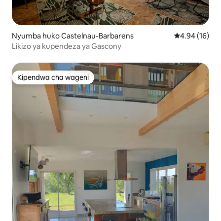
Nyumba huko Castelnau-Barbarens
Ukadiriaji wa 
4.94 (16)
Likizo ya kupendeza ya Gascony
Kipendwa cha wageni
Kipendwa cha wageni