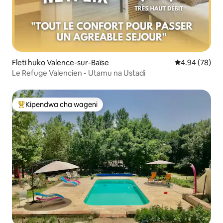
Fleti huko Valence-sur-Baïse
Ukadiriaji wa 
4.94 (78)
Le Refuge Valencien - Utamu na Ustadi
Kipendwa cha wageni
Kipendwa maarufu cha wageni