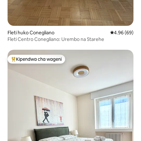
Fleti huko Conegliano
Ukadiriaji wa 
4.96 (69)
Fleti Centro Conegliano: Urembo na Starehe
Kipendwa cha wageni
Kipendwa maarufu cha wageni