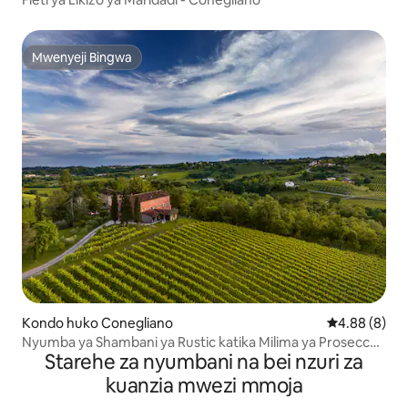
Mwenyeji Bingwa
Mwenyeji Bingwa
Kondo huko Conegliano
Ukadiriaji wa
4.88 (8)
Nyumba ya Shambani ya Rustic katika Milima ya Prosecco
Starehe za nyumbani na bei nzuri za
n 3
kuanzia mwezi mmoja