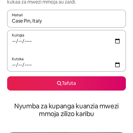
kukaa za mwezi mmoja au zaidi.
Mahali
Wakati matokeo yanapatikana, vinjari kwa kutumia vitufe vya v
Kuingia
Kutoka
Tafuta
Nyumba za kupanga kuanzia mwezi
mmoja zilizo karibu