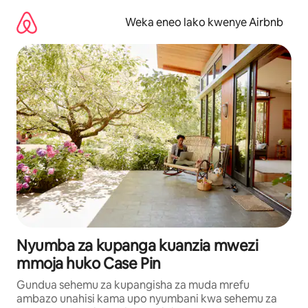
Ruka
kwenda
Weka eneo lako kwenye Airbnb
kwenye
maudhui
Nyumba za kupanga kuanzia mwezi
mmoja huko Case Pin
Gundua sehemu za kupangisha za muda mrefu
ambazo unahisi kama upo nyumbani kwa sehemu za