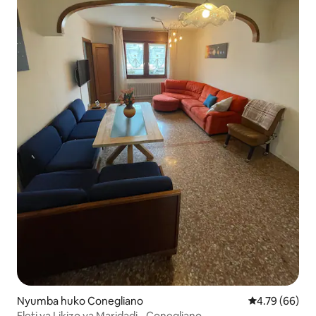
Nyumba huko Conegliano
Ukadiriaji wa 
4.79 (66)
Fleti ya Likizo ya Maridadi - Conegliano