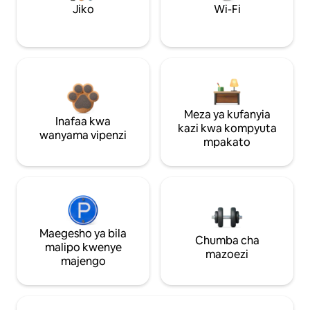
Jiko
Wi-Fi
Meza ya kufanyia
Inafaa kwa
kazi kwa kompyuta
wanyama vipenzi
mpakato
Maegesho ya bila
Chumba cha
malipo kwenye
mazoezi
majengo