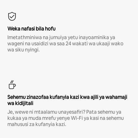
Weka nafasi bila hofu
Imetathminiwa na jumuiya yetu inayoaminika ya
wageni na usaidizi wa saa 24 wakati wa ukaaji wako
wa siku nyingi.
Sehemu zinazofaa kufanyia kazi kwa ajili ya wahamaji
wa kidijitali
Je, wewe ni mtaalamu unayesafiri? Pata sehemu ya
kukaa ya muda mrefu yenye Wi-Fi ya kasi na sehemu
mahususi za kufanyia kazi.