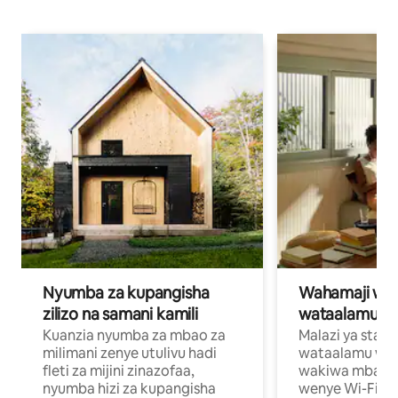
Nyumba za kupangisha
Wahamaji wa ki
zilizo na samani kamili
wataalamu wa
Kuanzia nyumba za mbao za
Malazi ya star
milimani zenye utulivu hadi
wataalamu wan
fleti za mijini zinazofaa,
wakiwa mbali na
nyumba hizi za kupangisha
wenye Wi-Fi n