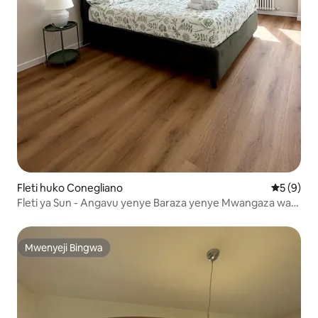
Fleti huko Conegliano
Ukadiriaji
5 (9)
Fleti ya Sun - Angavu yenye Baraza yenye Mwangaza wa
Jua
Mwenyeji Bingwa
Mwenyeji Bingwa