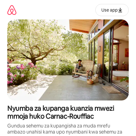
Ruka
kwenda
Use app
kwenye
maudhui
Nyumba za kupanga kuanzia mwezi
mmoja huko Carnac-Rouffiac
Gundua sehemu za kupangisha za muda mrefu
ambazo unahisi kama upo nyumbani kwa sehemu za