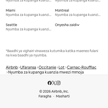
Nyumba za kupanga kuanzia mwezi mmoja
Nyumba za kupanga kuanzia mwezi mmoja
Miami
Montreal
Nyumba za kupanga kuanzia mwezi mmoja
Nyumba za kupanga kuanzia mwezi mmoja
Seattle
Onyesha zaidi
Nyumba za kupanga kuanzia mwezi mmoja
*Baadhi ya vighairi vinaweza kutumika katika maeneo fulani
na kwa baadhi ya nyumba.
Airbnb
Ufaransa
Occitanie
Lot
Carnac-Rouffiac
Nyumba za kupanga kuanzia mwezi mmoja
© 2026 Airbnb, Inc.
Faragha
Masharti