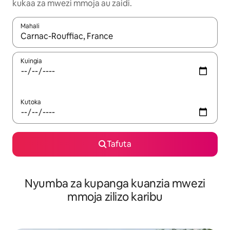
kukaa za mwezi mmoja au zaidi.
Mahali
Wakati matokeo yanapatikana, vinjari kwa kutumia vitufe vya v
Kuingia
Kutoka
Tafuta
Nyumba za kupanga kuanzia mwezi
mmoja zilizo karibu