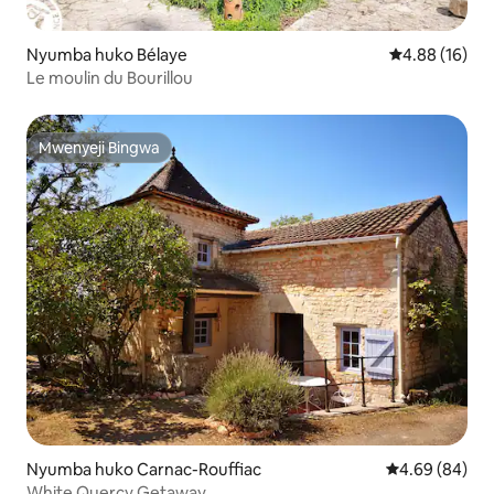
Nyumba huko Bélaye
Ukadiriaji wa 
4.88 (16)
Le moulin du Bourillou
Mwenyeji Bingwa
Mwenyeji Bingwa
Nyumba huko Carnac-Rouffiac
Ukadiriaji wa 
4.69 (84)
White Quercy Getaway