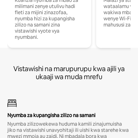
Kuanzia nyumba za mbao za
Malazi ya star
milimani zenye utulivu hadi
wataalamu wan
fleti za mijini zinazofaa,
wakiwa mbali na
nyumba hizi za kupangisha
wenye Wi-Fi n
zilizo na samani zina
mahususi za kuf
vistawishi vyote vya
nyumbani.
Vistawishi na marupurupu kwa ajili ya
ukaaji wa muda mrefu
Nyumba za kupangisha zilizo na samani
Nyumba zilizowekewa huduma kamili zinajumuisha
jiko na vistawishi unavyohitaji ili uishi kwa starehe kwa
mwezi mmoja au zaidi. Ni mbadala bora kwa