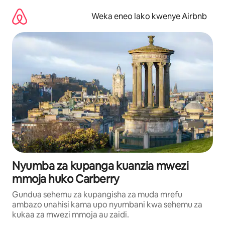
Ruka
kwenda
Weka eneo lako kwenye Airbnb
kwenye
maudhui
Nyumba za kupanga kuanzia mwezi
mmoja huko Carberry
Gundua sehemu za kupangisha za muda mrefu
ambazo unahisi kama upo nyumbani kwa sehemu za
kukaa za mwezi mmoja au zaidi.