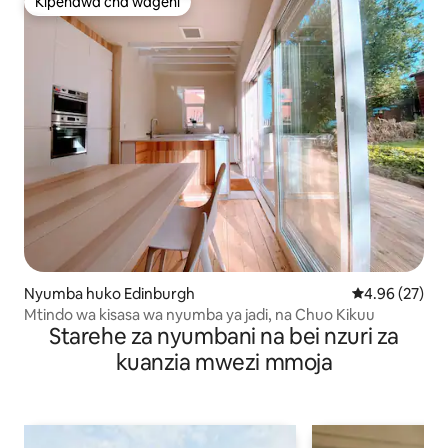
Kipendwa cha wageni
Kipendwa cha wageni
Nyumba huko Edinburgh
Ukadiriaji wa 
4.96 (27)
Mtindo wa kisasa wa nyumba ya jadi, na Chuo Kikuu
Starehe za nyumbani na bei nzuri za
kuanzia mwezi mmoja