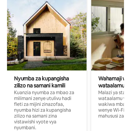
Nyumba za kupangisha
Wahamaji wa ki
zilizo na samani kamili
wataalamu wa
Kuanzia nyumba za mbao za
Malazi ya star
milimani zenye utulivu hadi
wataalamu wan
fleti za mijini zinazofaa,
wakiwa mbali na
nyumba hizi za kupangisha
wenye Wi-Fi n
zilizo na samani zina
mahususi za kuf
vistawishi vyote vya
nyumbani.