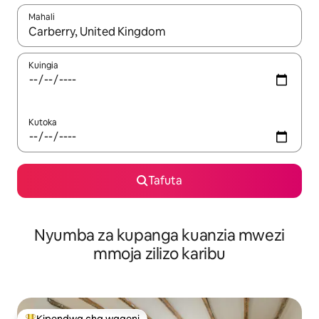
Mahali
Wakati matokeo yanapatikana, vinjari kwa kutumia vitufe vya v
Kuingia
Kutoka
Tafuta
Nyumba za kupanga kuanzia mwezi
mmoja zilizo karibu