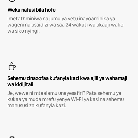
Weka nafasi bila hofu
Imetathminiwa na jumuiya yetu inayoaminika ya
wageni na usaidizi wa saa 24 wakati wa ukaaji wako
wa siku nyingi.
Sehemu zinazofaa kufanyia kazi kwa ajili ya wahamaji
wa kidijitali
Je, wewe ni mtaalamu unayesafiri? Pata sehemu ya
kukaa ya muda mrefu yenye Wi-Fi ya kasi na sehemu
mahususi za kufanyia kazi.