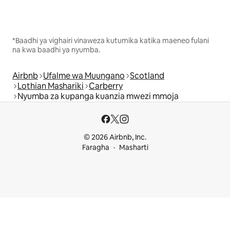
*Baadhi ya vighairi vinaweza kutumika katika maeneo fulani
na kwa baadhi ya nyumba.
Airbnb
Ufalme wa Muungano
Scotland
Lothian Mashariki
Carberry
Nyumba za kupanga kuanzia mwezi mmoja
© 2026 Airbnb, Inc.
Faragha
Masharti