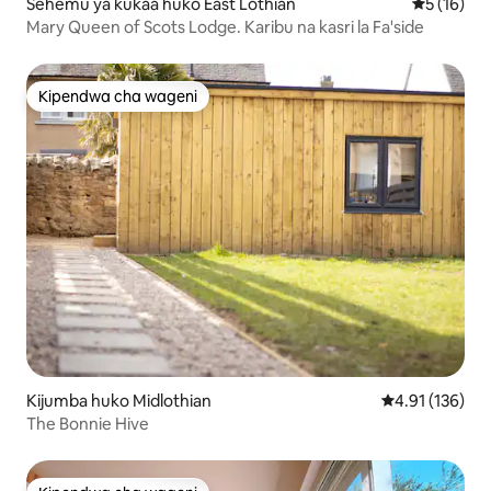
Sehemu ya kukaa huko East Lothian
Ukadiriaji 
5 (16)
Mary Queen of Scots Lodge. Karibu na kasri la Fa'side
Kipendwa cha wageni
Kipendwa cha wageni
Kijumba huko Midlothian
Ukadiriaji wa w
4.91 (136)
The Bonnie Hive