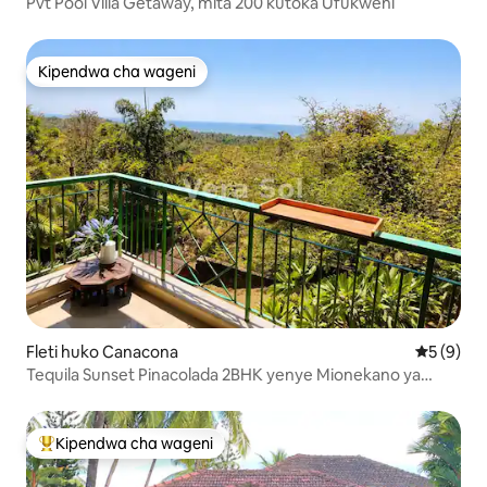
Pvt Pool Villa Getaway, mita 200 kutoka Ufukweni
Kipendwa cha wageni
Kipendwa cha wageni
Fleti huko Canacona
Ukadiriaji
5 (9)
Tequila Sunset Pinacolada 2BHK yenye Mionekano ya
Bahari ya Wazi
Kipendwa cha wageni
Kipendwa maarufu cha wageni