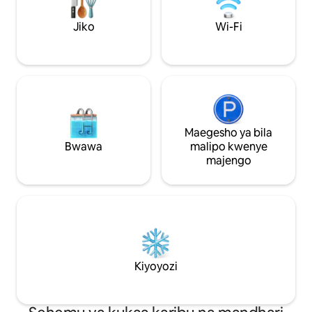
wachache na maen
vile Butterfly Bea
Jiko
Wi-Fi
Talpona. Inafaa kw
au makundi mado
Maegesho ya bila
Bwawa
malipo kwenye
majengo
Kiyoyozi