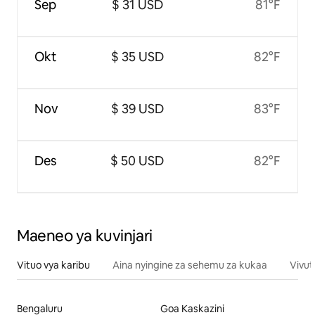
Sep
$ 31 USD
81°F
Okt
$ 35 USD
82°F
Nov
$ 39 USD
83°F
Des
$ 50 USD
82°F
Maeneo ya kuvinjari
Vituo vya karibu
Aina nyingine za sehemu za kukaa
Vivut
Bengaluru
Goa Kaskazini