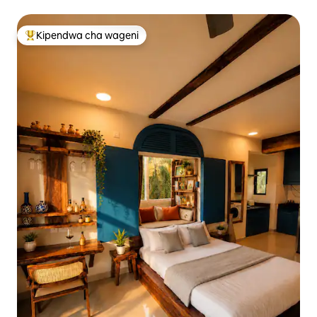
Kipendwa cha wageni
Kipendwa maarufu cha wageni