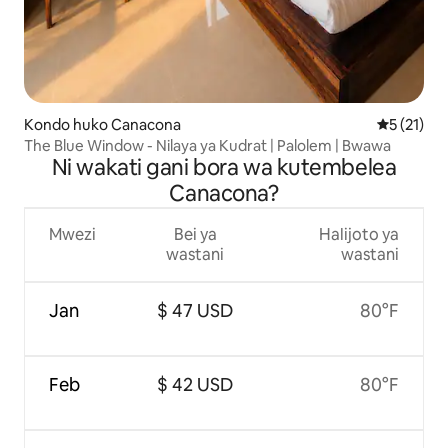
Kondo huko Canacona
Ukadiriaji 
5 (21)
The Blue Window - Nilaya ya Kudrat | Palolem | Bwawa
Ni wakati gani bora wa kutembelea
Canacona?
Mwezi
Bei ya
Halijoto ya
wastani
wastani
Jan
$ 47 USD
80°F
Feb
$ 42 USD
80°F