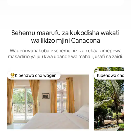
Sehemu maarufu za kukodisha wakati
wa likizo mjini Canacona
Wageni wanakubali: sehemu hizi za kukaa zimepewa
makadirio ya juu kwa upande wa mahali, usafi na zaidi.
Kipendwa cha wageni
Kipendwa cha wa
Kipendwa maarufu cha wageni
Kipendwa cha wa