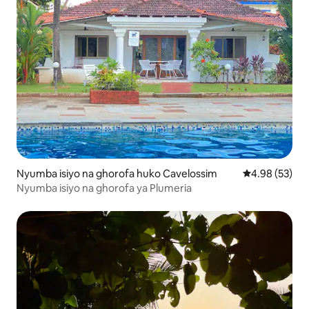
Nyumba isiyo na ghorofa huko Cavelossim
Ukadiriaji wa 
4.98 (53)
Nyumba isiyo na ghorofa ya Plumeria