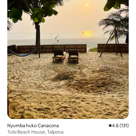
Nyumba huko Canacona
Ukadiriaji wa 
4.6 (131)
Tulsi Beach House, Talpona