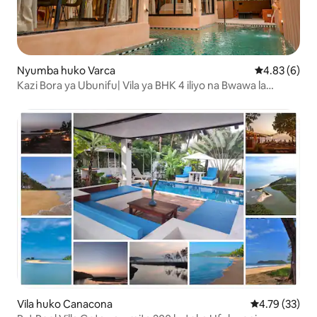
Nyumba huko Varca
Ukadiriaji wa
4.83 (6)
Kazi Bora ya Ubunifu| Vila ya BHK 4 iliyo na Bwawa la
Kujitegemea
Vila huko Canacona
Ukadiriaji wa 
4.79 (33)