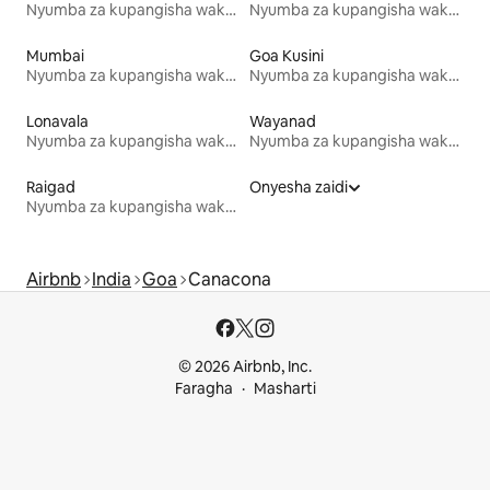
Nyumba za kupangisha wakati wa likizo
Nyumba za kupangisha wakati wa likizo
Mumbai
Goa Kusini
Nyumba za kupangisha wakati wa likizo
Nyumba za kupangisha wakati wa likizo
Lonavala
Wayanad
Nyumba za kupangisha wakati wa likizo
Nyumba za kupangisha wakati wa likizo
Raigad
Onyesha zaidi
Nyumba za kupangisha wakati wa likizo
Airbnb
India
Goa
Canacona
© 2026 Airbnb, Inc.
Faragha
Masharti