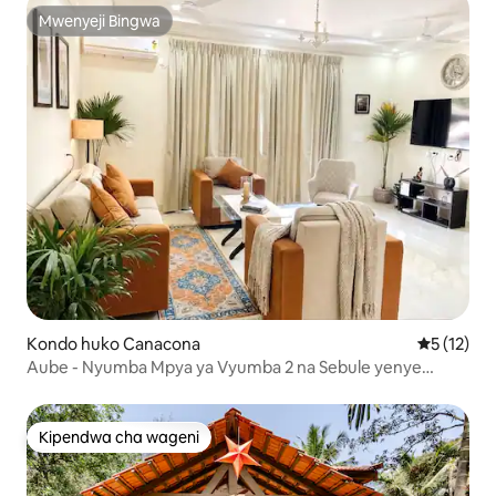
Mwenyeji Bingwa
Mwenyeji Bingwa
Kondo huko Canacona
Ukadiriaji 
5 (12)
Aube - Nyumba Mpya ya Vyumba 2 na Sebule yenye
bwawa • Sehemu ya Kukaa ya Kifahari
Kipendwa cha wageni
Kipendwa cha wageni