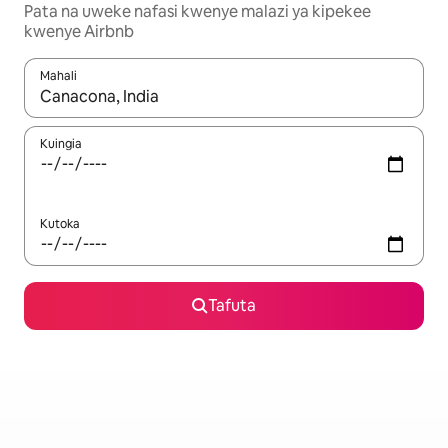
Pata na uweke nafasi kwenye malazi ya kipekee
kwenye Airbnb
Mahali
Wakati matokeo yanapatikana, vinjari kwa kutumia vitufe vya v
Kuingia
Kutoka
Tafuta