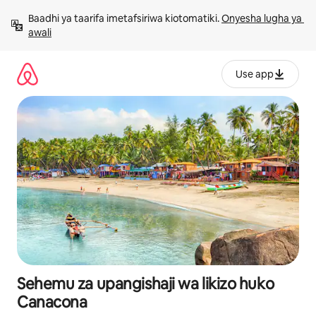
Ruka
Baadhi ya taarifa imetafsiriwa kiotomatiki. 
Onyesha lugha ya 
kwenda
awali
kwenye
maudhui
Use app
Sehemu za upangishaji wa likizo huko
Canacona