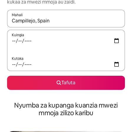
kukaa za mwezi mmoja au zaidi.
Mahali
Wakati matokeo yanapatikana, vinjari kwa kutumia vitufe vya v
Kuingia
Kutoka
Tafuta
Nyumba za kupanga kuanzia mwezi
mmoja zilizo karibu