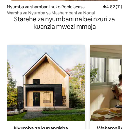
Nyumba ya shambani huko Roblelacasa
Ukadiriaji wa 
4.82 (11)
Warsha ya Nyumba ya Mashambani ya Nogal
Starehe za nyumbani na bei nzuri za
kuanzia mwezi mmoja
Nyumba za kupangisha
Wahamaji wa ki