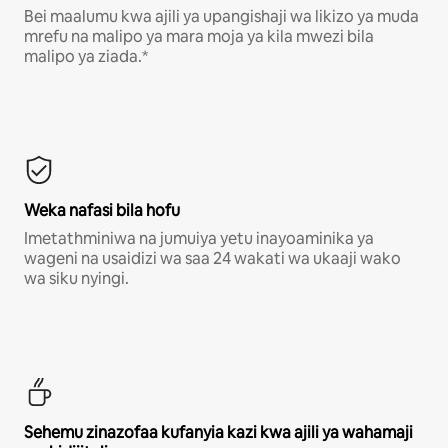
Bei maalumu kwa ajili ya upangishaji wa likizo ya muda
mrefu na malipo ya mara moja ya kila mwezi bila
malipo ya ziada.*
Weka nafasi bila hofu
Imetathminiwa na jumuiya yetu inayoaminika ya
wageni na usaidizi wa saa 24 wakati wa ukaaji wako
wa siku nyingi.
Sehemu zinazofaa kufanyia kazi kwa ajili ya wahamaji