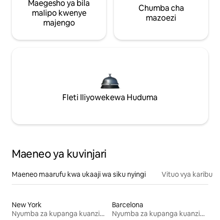
Maegesho ya bila
Chumba cha
malipo kwenye
mazoezi
majengo
Fleti Iliyowekewa Huduma
Maeneo ya kuvinjari
Maeneo maarufu kwa ukaaji wa siku nyingi
Vituo vya karibu
New York
Barcelona
Nyumba za kupanga kuanzia mwezi mmoja
Nyumba za kupanga kuanzia mwezi mmoja