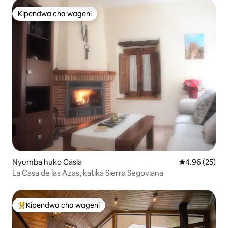
Kipendwa cha wageni
Kipendwa cha wageni
Nyumba huko Casla
Ukadiriaji wa 
4.96 (25)
La Casa de las Azas, katika Sierra Segoviana
Kipendwa cha wageni
Kipendwa maarufu cha wageni