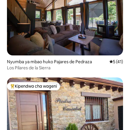
Nyumba ya mbao huko Pajares de Pedraza
Ukadiriaji 
5 (41)
Los Pilares de la Sierra
Kipendwa cha wageni
Kipendwa maarufu cha wageni