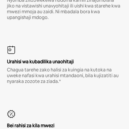
Nyumba zilizowekewa huduma kamili zinajumuisha
jiko na vistawishi unavyohitaji ili uishi kwa starehe kwa
mwezi mmoja au zaidi. Ni mbadala bora kwa
upangishaji mdogo.
Urahisi wa kubadilika unaohitaji
Chagua tarehe zako halisi za kuingia na kutoka na
uweke nafasi kwa urahisi mtandaoni, bila kujizatiti au
nyaraka zozote za ziada.*
Bei rahisi za kila mwezi