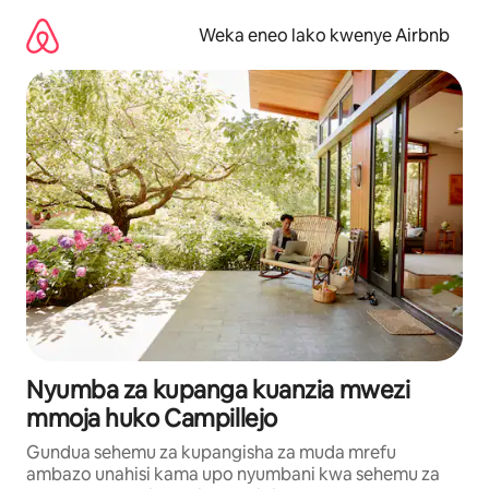
Ruka
kwenda
Weka eneo lako kwenye Airbnb
kwenye
maudhui
Nyumba za kupanga kuanzia mwezi
mmoja huko Campillejo
Gundua sehemu za kupangisha za muda mrefu
ambazo unahisi kama upo nyumbani kwa sehemu za