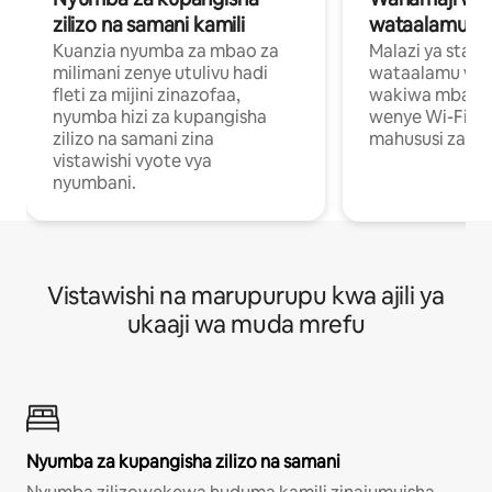
zilizo na samani kamili
wataalamu wa
Kuanzia nyumba za mbao za
Malazi ya star
milimani zenye utulivu hadi
wataalamu wan
fleti za mijini zinazofaa,
wakiwa mbali na
nyumba hizi za kupangisha
wenye Wi-Fi n
zilizo na samani zina
mahususi za kuf
vistawishi vyote vya
nyumbani.
Vistawishi na marupurupu kwa ajili ya
ukaaji wa muda mrefu
Nyumba za kupangisha zilizo na samani