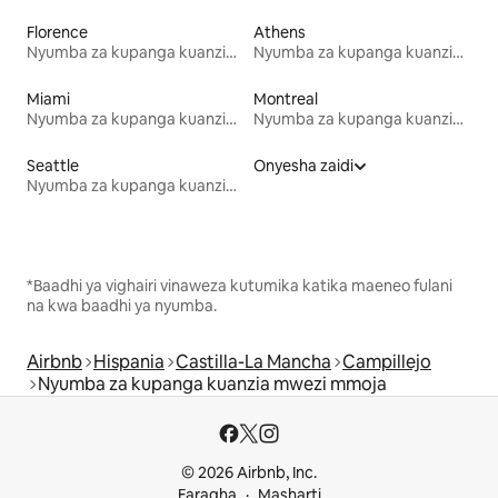
Florence
Athens
Nyumba za kupanga kuanzia mwezi mmoja
Nyumba za kupanga kuanzia mwezi mmoja
Miami
Montreal
Nyumba za kupanga kuanzia mwezi mmoja
Nyumba za kupanga kuanzia mwezi mmoja
Seattle
Onyesha zaidi
Nyumba za kupanga kuanzia mwezi mmoja
*Baadhi ya vighairi vinaweza kutumika katika maeneo fulani
na kwa baadhi ya nyumba.
Airbnb
Hispania
Castilla-La Mancha
Campillejo
Nyumba za kupanga kuanzia mwezi mmoja
© 2026 Airbnb, Inc.
Faragha
Masharti