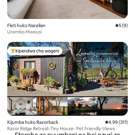
Fleti huko Narellan
Ukadiriaji
5 (9)
Urembo Mweusi
Kipendwa cha wageni
Kipendwa maarufu cha wageni
Kijumba huko Razorback
Ukadiriaji wa w
4.99 (311)
Razor Ridge Retreat-Tiny House- Pet Friendly-Views