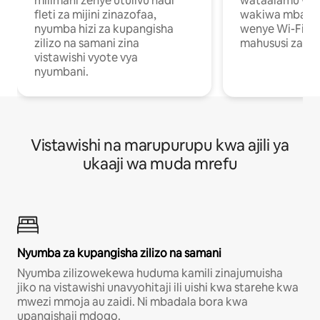
milimani zenye utulivu hadi
wataalamu wan
fleti za mijini zinazofaa,
wakiwa mbali na
nyumba hizi za kupangisha
wenye Wi-Fi n
zilizo na samani zina
mahususi za kuf
vistawishi vyote vya
nyumbani.
Vistawishi na marupurupu kwa ajili ya
ukaaji wa muda mrefu
Nyumba za kupangisha zilizo na samani
Nyumba zilizowekewa huduma kamili zinajumuisha
jiko na vistawishi unavyohitaji ili uishi kwa starehe kwa
mwezi mmoja au zaidi. Ni mbadala bora kwa
upangishaji mdogo.