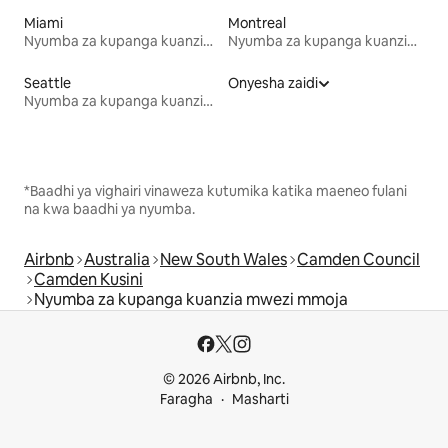
Miami
Montreal
Nyumba za kupanga kuanzia mwezi mmoja
Nyumba za kupanga kuanzia mwezi mmoja
Seattle
Onyesha zaidi
Nyumba za kupanga kuanzia mwezi mmoja
*Baadhi ya vighairi vinaweza kutumika katika maeneo fulani
na kwa baadhi ya nyumba.
Airbnb
Australia
New South Wales
Camden Council
Camden Kusini
Nyumba za kupanga kuanzia mwezi mmoja
© 2026 Airbnb, Inc.
Faragha
Masharti