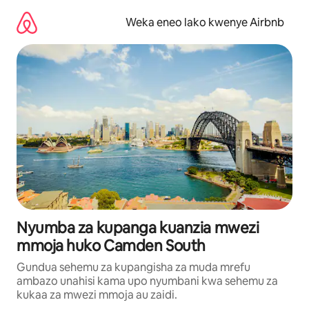
Ruka
kwenda
Weka eneo lako kwenye Airbnb
kwenye
maudhui
Nyumba za kupanga kuanzia mwezi
mmoja huko Camden South
Gundua sehemu za kupangisha za muda mrefu
ambazo unahisi kama upo nyumbani kwa sehemu za
kukaa za mwezi mmoja au zaidi.