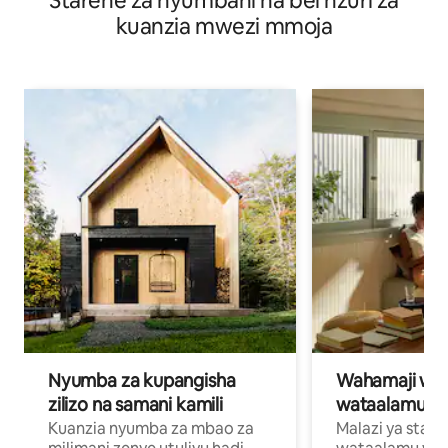
Starehe za nyumbani na bei nzuri za
kuanzia mwezi mmoja
Nyumba za kupangisha
Wahamaji wa ki
zilizo na samani kamili
wataalamu wa
Kuanzia nyumba za mbao za
Malazi ya star