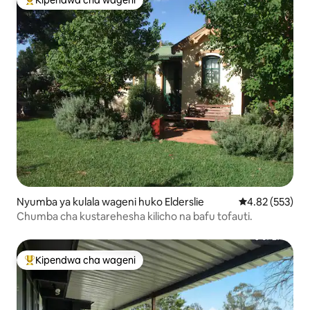
Kipendwa cha wageni
Kipendwa maarufu cha wageni
Nyumba ya kulala wageni huko Elderslie
Ukadiriaji wa w
4.82 (553)
Chumba cha kustarehesha kilicho na bafu tofauti.
Kipendwa cha wageni
Kipendwa maarufu cha wageni