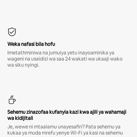
Weka nafasi bila hofu
Imetathminiwa na jumuiya yetu inayoaminika ya
wageni na usaidizi wa saa 24 wakati wa ukaaji wako
wa siku nyingi.
Sehemu zinazofaa kufanyia kazi kwa ajili ya wahamaji
wa kidijitali
Je, wewe ni mtaalamu unayesafiri? Pata sehemu ya
kukaa ya muda mrefu yenye Wi-Fi ya kasi na sehemu