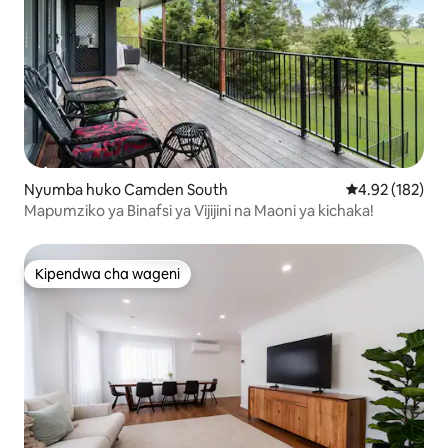
Nyumba huko Camden South
Ukadiriaji wa w
4.92 (182)
Mapumziko ya Binafsi ya Vijijini na Maoni ya kichaka!
Kipendwa cha wageni
Kipendwa cha wageni