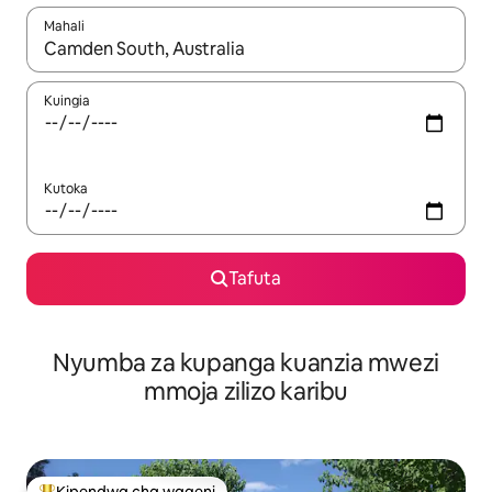
Mahali
Wakati matokeo yanapatikana, vinjari kwa kutumia vitufe vya v
Kuingia
Kutoka
Tafuta
Nyumba za kupanga kuanzia mwezi
mmoja zilizo karibu