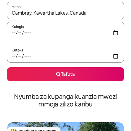
Mahali
Wakati matokeo yanapatikana, vinjari kwa kutumia vitufe vya v
Kuingia
Kutoka
Tafuta
Nyumba za kupanga kuanzia mwezi
mmoja zilizo karibu