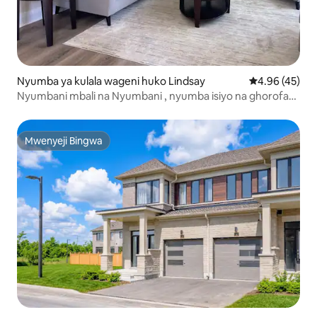
Nyumba ya kulala wageni huko Lindsay
Ukadiriaji wa 
4.96 (45)
Nyumbani mbali na Nyumbani , nyumba isiyo na ghorofa
katika eneo zuri.
Mwenyeji Bingwa
Mwenyeji Bingwa