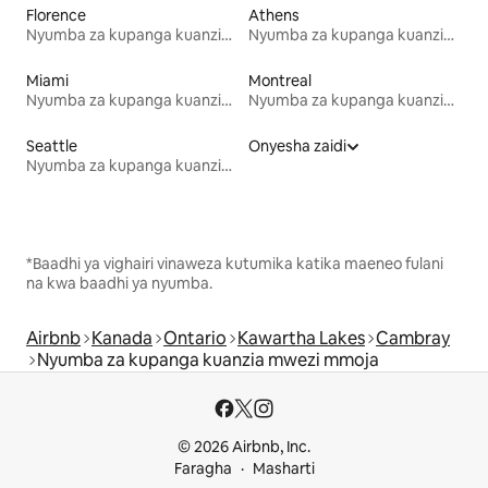
Florence
Athens
Nyumba za kupanga kuanzia mwezi mmoja
Nyumba za kupanga kuanzia mwezi mmoja
Miami
Montreal
Nyumba za kupanga kuanzia mwezi mmoja
Nyumba za kupanga kuanzia mwezi mmoja
Seattle
Onyesha zaidi
Nyumba za kupanga kuanzia mwezi mmoja
*Baadhi ya vighairi vinaweza kutumika katika maeneo fulani
na kwa baadhi ya nyumba.
Airbnb
Kanada
Ontario
Kawartha Lakes
Cambray
Nyumba za kupanga kuanzia mwezi mmoja
© 2026 Airbnb, Inc.
Faragha
Masharti