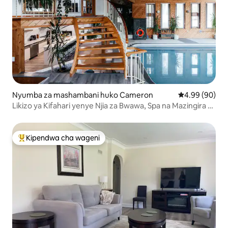
Nyumba za mashambani huko Cameron
Ukadiriaji wa 
4.99 (90)
Likizo ya Kifahari yenye Njia za Bwawa, Spa na Mazingira ya
Asili
Kipendwa cha wageni
Kipendwa maarufu cha wageni