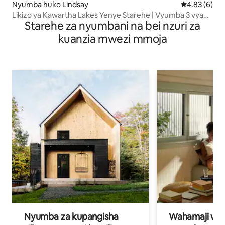
Nyumba huko Lindsay
Ukadiriaji wa
4.83 (6)
Likizo ya Kawartha Lakes Yenye Starehe | Vyumba 3 vya
Starehe za nyumbani na bei nzuri za
kulala | Mabafu 2.5 |
kuanzia mwezi mmoja
Nyumba za kupangisha
Wahamaji wa ki