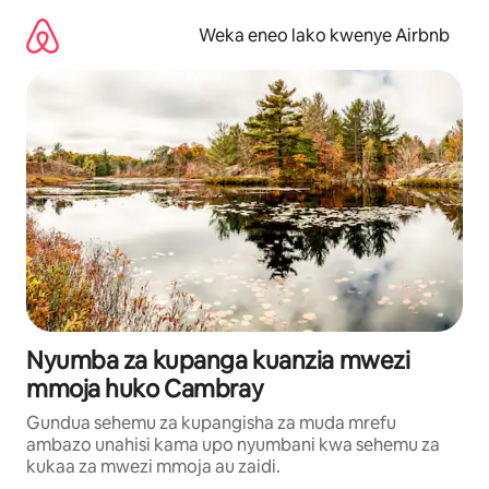
Ruka
kwenda
Weka eneo lako kwenye Airbnb
kwenye
maudhui
Nyumba za kupanga kuanzia mwezi
mmoja huko Cambray
Gundua sehemu za kupangisha za muda mrefu
ambazo unahisi kama upo nyumbani kwa sehemu za
kukaa za mwezi mmoja au zaidi.