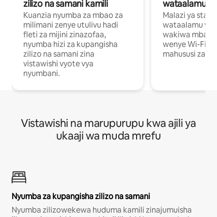
zilizo na samani kamili
wataalamu wa
Kuanzia nyumba za mbao za
Malazi ya star
milimani zenye utulivu hadi
wataalamu wan
fleti za mijini zinazofaa,
wakiwa mbali na
nyumba hizi za kupangisha
wenye Wi-Fi n
zilizo na samani zina
mahususi za kuf
vistawishi vyote vya
nyumbani.
Vistawishi na marupurupu kwa ajili ya
ukaaji wa muda mrefu
Nyumba za kupangisha zilizo na samani
Nyumba zilizowekewa huduma kamili zinajumuisha