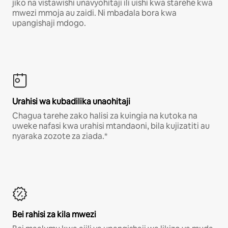
jiko na vistawishi unavyohitaji ili uishi kwa starehe kwa
mwezi mmoja au zaidi. Ni mbadala bora kwa
upangishaji mdogo.
Urahisi wa kubadilika unaohitaji
Chagua tarehe zako halisi za kuingia na kutoka na
uweke nafasi kwa urahisi mtandaoni, bila kujizatiti au
nyaraka zozote za ziada.*
Bei rahisi za kila mwezi