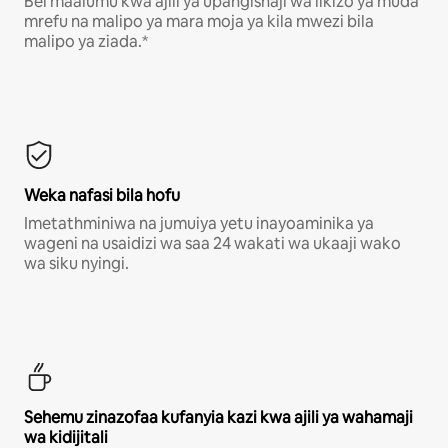
Bei maalumu kwa ajili ya upangishaji wa likizo ya muda
mrefu na malipo ya mara moja ya kila mwezi bila
malipo ya ziada.*
Weka nafasi bila hofu
Imetathminiwa na jumuiya yetu inayoaminika ya
wageni na usaidizi wa saa 24 wakati wa ukaaji wako
wa siku nyingi.
Sehemu zinazofaa kufanyia kazi kwa ajili ya wahamaji
wa kidijitali