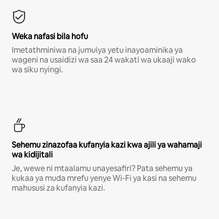
Weka nafasi bila hofu
Imetathminiwa na jumuiya yetu inayoaminika ya
wageni na usaidizi wa saa 24 wakati wa ukaaji wako
wa siku nyingi.
Sehemu zinazofaa kufanyia kazi kwa ajili ya wahamaji
wa kidijitali
Je, wewe ni mtaalamu unayesafiri? Pata sehemu ya
kukaa ya muda mrefu yenye Wi-Fi ya kasi na sehemu
mahususi za kufanyia kazi.