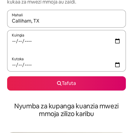
kukaa za mwezi mmoja au zaidi.
Mahali
Wakati matokeo yanapatikana, vinjari kwa kutumia vitufe vya v
Kuingia
Kutoka
Tafuta
Nyumba za kupanga kuanzia mwezi
mmoja zilizo karibu