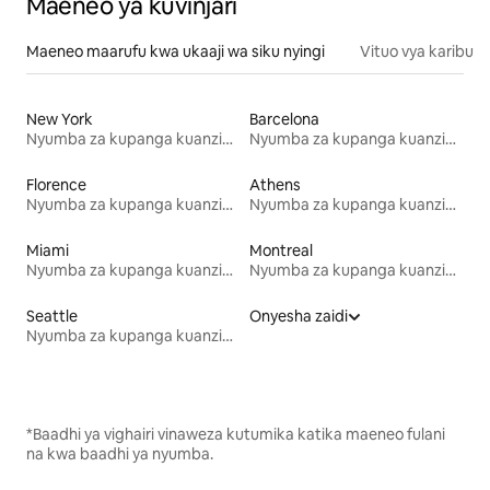
Maeneo ya kuvinjari
Maeneo maarufu kwa ukaaji wa siku nyingi
Vituo vya karibu
New York
Barcelona
Nyumba za kupanga kuanzia mwezi mmoja
Nyumba za kupanga kuanzia mwezi mmoja
Florence
Athens
Nyumba za kupanga kuanzia mwezi mmoja
Nyumba za kupanga kuanzia mwezi mmoja
Miami
Montreal
Nyumba za kupanga kuanzia mwezi mmoja
Nyumba za kupanga kuanzia mwezi mmoja
Seattle
Onyesha zaidi
Nyumba za kupanga kuanzia mwezi mmoja
*Baadhi ya vighairi vinaweza kutumika katika maeneo fulani
na kwa baadhi ya nyumba.