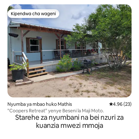
Kipendwa cha wageni
Kipendwa cha wageni
Nyumba ya mbao huko Mathis
Ukadiriaji wa 
4.96 (23)
"Coopers Retreat" yenye Beseni la Maji Moto.
Starehe za nyumbani na bei nzuri za
kuanzia mwezi mmoja