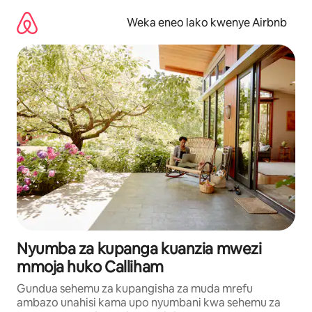
Ruka
kwenda
Weka eneo lako kwenye Airbnb
kwenye
maudhui
Nyumba za kupanga kuanzia mwezi
mmoja huko Calliham
Gundua sehemu za kupangisha za muda mrefu
ambazo unahisi kama upo nyumbani kwa sehemu za