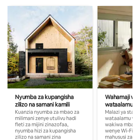
Nyumba za kupangisha
Wahamaji wa ki
zilizo na samani kamili
wataalamu wa
Kuanzia nyumba za mbao za
Malazi ya star
milimani zenye utulivu hadi
wataalamu wan
fleti za mijini zinazofaa,
wakiwa mbali na
nyumba hizi za kupangisha
wenye Wi-Fi n
zilizo na samani zina
mahususi za kuf