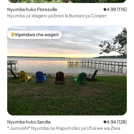
Nyumba huko Floresville
Ukadiriaji wa w
4.99 (176)
Nyumba ya Wageni ya Eneo la Bustani ya Cooper
Kipendwa cha wageni
Kipendwa maarufu cha wageni
Nyumba huko Sandia
Ukadiriaji wa w
4.94 (128)
* Jumuishi* Nyumba na Mapumziko ya Ufukwe wa Ziwa