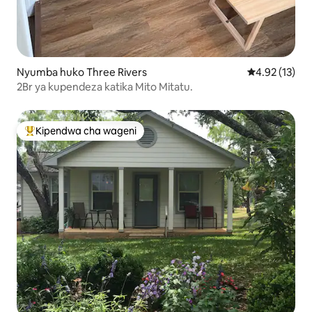
Nyumba huko Three Rivers
Ukadiriaji wa 
4.92 (13)
2Br ya kupendeza katika Mito Mitatu.
Kipendwa cha wageni
Kipendwa maarufu cha wageni