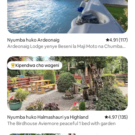
Nyumba huko Ardeonaig
Ukadiriaji wa w
4.91 (117)
Ardeonaig Lodge yenye Beseni la Maji Moto na Chumba
cha Michezo
Kipendwa cha wageni
Kipendwa maarufu cha wageni
Nyumba huko Halmashauri ya Highland
Ukadiriaji wa w
4.97 (135)
The Birdhouse Aviemore peaceful 1 bed with garden