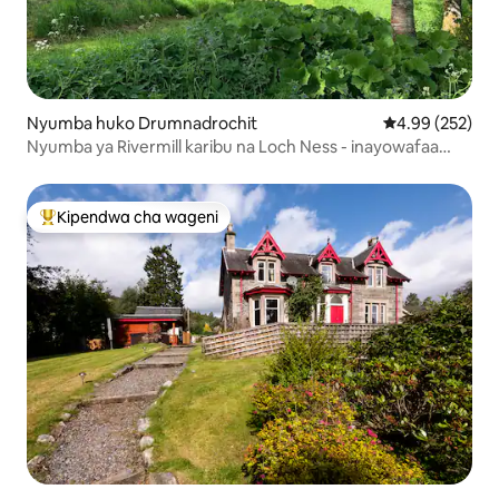
Nyumba huko Drumnadrochit
Ukadiriaji wa w
4.99 (252)
Nyumba ya Rivermill karibu na Loch Ness - inayowafaa
wanyama vipenzi.
Kipendwa cha wageni
Kipendwa maarufu cha wageni