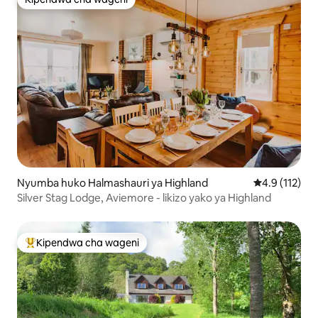
Kipendwa cha wageni
Nyumba huko Halmashauri ya Highland
Ukadiriaji wa 
4.9 (112)
Silver Stag Lodge, Aviemore - likizo yako ya Highland
Kipendwa cha wageni
Kipendwa maarufu cha wageni