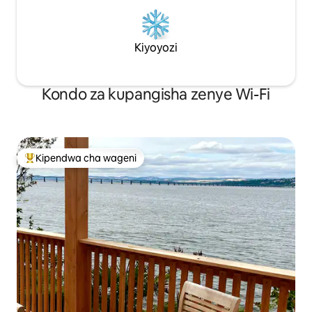
Kiyoyozi
Kondo za kupangisha zenye Wi-Fi
Kipendwa cha wageni
Kipendwa maarufu cha wageni