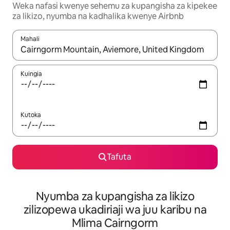
Weka nafasi kwenye sehemu za kupangisha za kipekee
za likizo, nyumba na kadhalika kwenye Airbnb
Mahali
Wakati matokeo yanapatikana, vinjari kwa kutumia vitufe vya v
Kuingia
Kutoka
Tafuta
Nyumba za kupangisha za likizo
zilizopewa ukadiriaji wa juu karibu na
Mlima Cairngorm