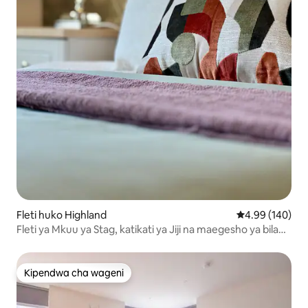
Fleti huko Highland
Ukadiriaji wa w
4.99 (140)
Fleti ya Mkuu ya Stag, katikati ya Jiji na maegesho ya bila
malipo.
Kipendwa cha wageni
Kipendwa cha wageni