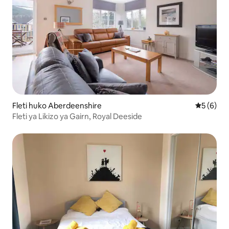
Fleti huko Aberdeenshire
Ukadiriaji
5 (6)
Fleti ya Likizo ya Gairn, Royal Deeside