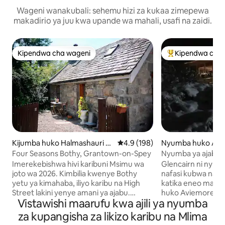
Wageni wanakubali: sehemu hizi za kukaa zimepewa
makadirio ya juu kwa upande wa mahali, usafi na zaidi.
Kipendwa cha wageni
Kipendwa cha 
Kipendwa cha wageni
Kipendwa maaruf
Kijumba huko Halmashauri ya
Ukadiriaji wa wastani wa 4.9 kat
4.9 (198)
Nyumba huko Avi
Highland
Four Seasons Bothy, Grantown-on-Spey
Nyumba ya ajabu y
Beseni la Maji Mot
Imerekebishwa hivi karibuni Msimu wa
Glencairn ni nyumb
joto wa 2026. Kimbilia kwenye Bothy
nafasi kubwa na ili
yetu ya kimahaba, iliyo karibu na High
katika eneo maaru
Street lakini yenye amani ya ajabu.
huko Aviemore. I
Vistawishi maarufu kwa ajili ya nyumba
Pumzika katika chumba cha kulala cha
kuishi yenye vitu 
starehe kilicho ghorofani chenye kitanda
Wi-Fi, beseni la 
za kupangisha za likizo karibu na Mlima
kikubwa, furahia jiko lililo na vifaa kamili
kupasha joto chini