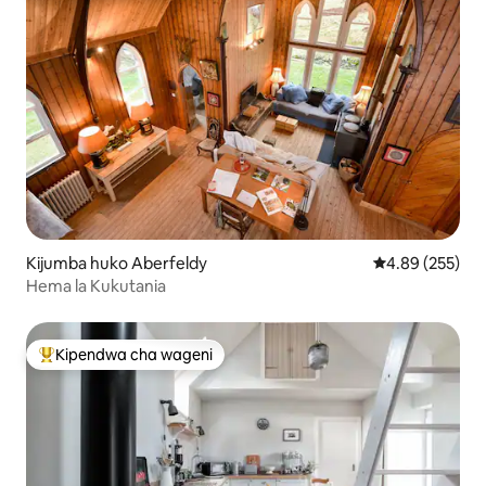
Kijumba huko Aberfeldy
Ukadiriaji wa w
4.89 (255)
Hema la Kukutania
Kipendwa cha wageni
Kipendwa maarufu cha wageni