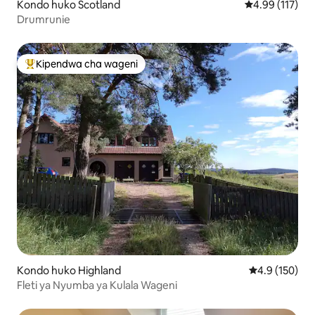
Kondo huko Scotland
Ukadiriaji wa w
4.99 (117)
Drumrunie
Kipendwa cha wageni
Kipendwa maarufu cha wageni
Kondo huko Highland
Ukadiriaji wa 
4.9 (150)
Fleti ya Nyumba ya Kulala Wageni