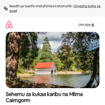
Ruka
Baadhi ya taarifa imetafsiriwa kiotomatiki. 
Onyesha lugha ya 
kwenda
awali
kwenye
maudhui
Use app
Sehemu za kukaa karibu na Mlima
Cairngorm