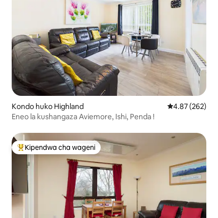
Kondo huko Highland
Ukadiriaji wa w
4.87 (262)
Eneo la kushangaza Aviemore, Ishi, Penda !
Kipendwa cha wageni
Kipendwa maarufu cha wageni