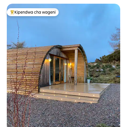
Kipendwa cha wageni
Kipendwa maarufu cha wageni