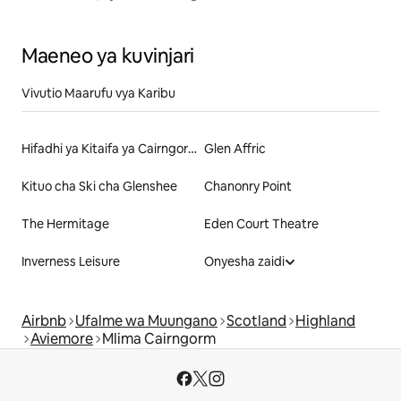
Maeneo ya kuvinjari
Vivutio Maarufu vya Karibu
Hifadhi ya Kitaifa ya Cairngorms
Glen Affric
Kituo cha Ski cha Glenshee
Chanonry Point
The Hermitage
Eden Court Theatre
Inverness Leisure
Onyesha zaidi
Airbnb
Ufalme wa Muungano
Scotland
Highland
Aviemore
Mlima Cairngorm