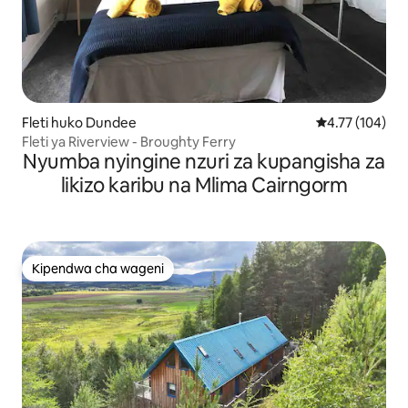
Fleti huko Dundee
Ukadiriaji wa w
4.77 (104)
Fleti ya Riverview - Broughty Ferry
Nyumba nyingine nzuri za kupangisha za
likizo karibu na Mlima Cairngorm
Kipendwa cha wageni
Kipendwa cha wageni