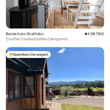
Banda huko Strathdon
Ukadiriaji wa w
4.98 (184)
Couthie Cooshed katika Cairngorms
Kipendwa cha wageni
Kipendwa maarufu cha wageni