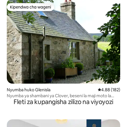
Kipendwa cha wageni
Kipendwa cha wageni
Nyumba huko Glenisla
Ukadiriaji wa w
4.88 (182)
Nyumba ya shambani ya Clover, beseni la maji moto la
Fleti za kupangisha zilizo na viyoyozi
kujitegemea, Brewlands Estate