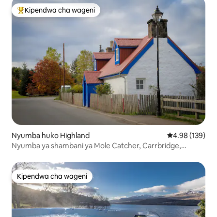
Kipendwa cha wageni
Kipendwa maarufu cha wageni
Nyumba huko Highland
Ukadiriaji wa w
4.98 (139)
Nyumba ya shambani ya Mole Catcher, Carrbridge,
Cairngorm
Kipendwa cha wageni
Kipendwa cha wageni