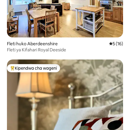
Fleti huko Aberdeenshire
Ukadiriaji 
5 (16)
Fleti ya Kifahari Royal Deeside
Kipendwa cha wageni
Kipendwa maarufu cha wageni