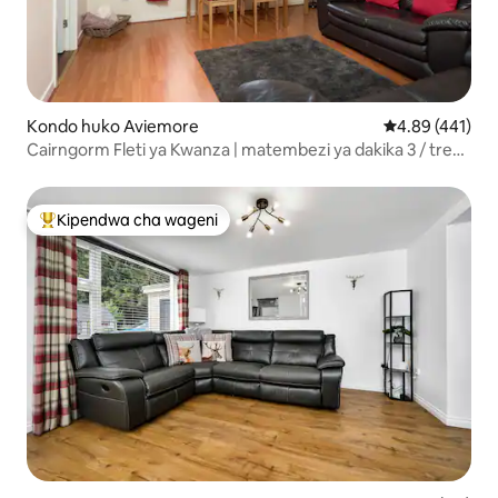
Kondo huko Aviemore
Ukadiriaji wa w
4.89 (441)
Cairngorm Fleti ya Kwanza | matembezi ya dakika 3 / treni
na basi
Kipendwa cha wageni
Kipendwa maarufu cha wageni