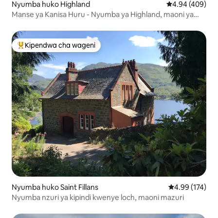
Nyumba huko Highland
Ukadiriaji wa wa
4.94 (409)
Manse ya Kanisa Huru - Nyumba ya Highland, maoni ya
Cairngorm
Kipendwa cha wageni
Kipendwa maarufu cha wageni
Nyumba huko Saint Fillans
Ukadiriaji wa w
4.99 (174)
Nyumba nzuri ya kipindi kwenye loch, maoni mazuri