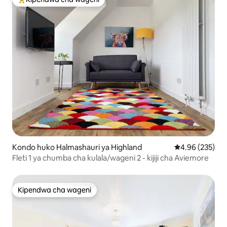
Kipendwa maarufu cha wageni
Kondo huko Halmashauri ya Highland
Ukadiriaji wa w
4.96 (235)
Fleti 1 ya chumba cha kulala/wageni 2 - kijiji cha Aviemore
Kipendwa cha wageni
Kipendwa cha wageni