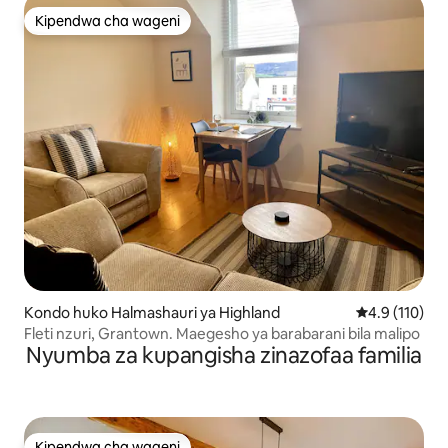
Kipendwa cha wageni
Kipendwa cha wageni
Kondo huko Halmashauri ya Highland
Ukadiriaji wa 
4.9 (110)
Fleti nzuri, Grantown. Maegesho ya barabarani bila malipo
Nyumba za kupangisha zinazofaa familia
Kipendwa cha wageni