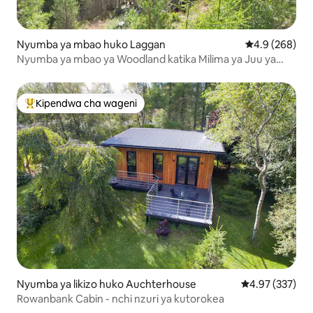
Nyumba ya mbao huko Laggan
Ukadiriaji wa 
4.9 (268)
Nyumba ya mbao ya Woodland katika Milima ya Juu ya
Uskochi
Kipendwa cha wageni
Kipendwa maarufu cha wageni
Nyumba ya likizo huko Auchterhouse
Ukadiriaji wa w
4.97 (337)
Rowanbank Cabin - nchi nzuri ya kutorokea