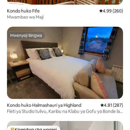
Kondo huko Fife
Ukadiriaji wa wa
4.99 (260)
Mwambao wa Maji
Mwenyeji Bingwa
Mwenyeji Bingwa
Kondo huko Halmashauri ya Highland
Ukadiriaji wa w
4.81 (287)
Fleti ya Studio tulivu, Karibu na Klabu ya Gofu ya Bonde la
Spey
Kipendwa cha wageni