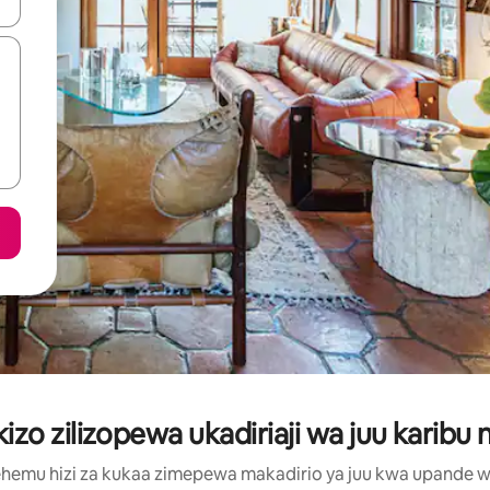
 vitufe vya vishale vya juu na chini au uchunguze kwa kugusa au kute
zo zilizopewa ukadiriaji wa juu karibu
hemu hizi za kukaa zimepewa makadirio ya juu kwa upande wa m