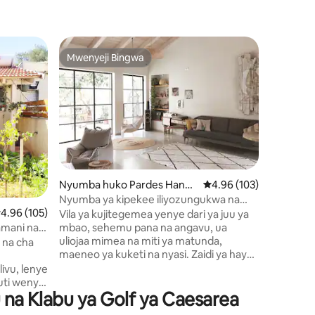
Fleti hu
Mwenyeji Bingwa
Mwenyej
Mwenyeji Bingwa
Mwenyej
Nyumba ka
ya Alonit.
Paradiso
Furahia f
wa kutem
mikaratus
Nje: Uwa
misonoba
Mapumzik
ni 208
ajili ya 
Nyumba huko Pardes Hanna
Ukadiriaji wa wastani wa
4.96 (103)
vipenzi:
-Karkur
Nyumba ya kipekee iliyozungukwa na
(angalia
kadiriaji wa wastani wa 4.96 kati ya 5, tathmini 105
4.96 (105)
mimea.
Vila ya kujitegemea yenye dari ya juu ya
Kuweka N
amani na
mbao, sehemu pana na angavu, ua
Thibitish
uliojaa mimea na miti ya matunda,
nafasi. K
 na cha
maeneo ya kuketi na nyasi. Zaidi ya hayo,
chini cha 
nyumba hiyo ina michezo kwa watoto wa
Oktoba. 
ivu, lenye
umri mbalimbali (michezo ya ndondi,
fulani ku
auti wenye
u na Klabu ya Golf ya Caesarea
meza ya ping pong, nk.) Nyumba hiyo iko
angalia k
itegemea.
Karkur kwenye barabara iliyotulia na
oja. 🛡️