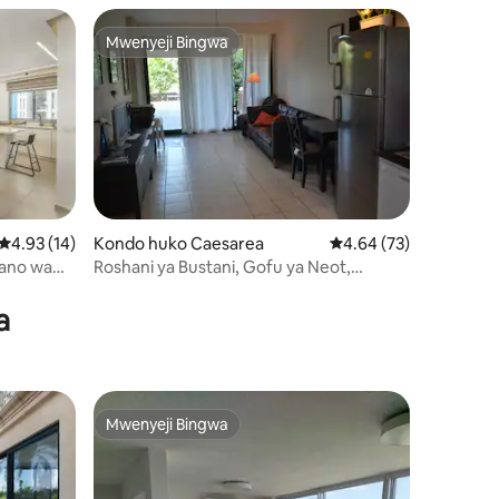
Mwenyeji Bingwa
Mwenyeji Bingwa
Ukadiriaji wa wastani wa 4.93 kati ya 5, tathmini 14
4.93 (14)
Kondo huko Caesarea
Ukadiriaji wa wastani w
4.64 (73)
ini 20
kano wa
Roshani ya Bustani, Gofu ya Neot,
Caesaria, 5 p., 2 b.
a
Mwenyeji Bingwa
Mwenyeji Bingwa