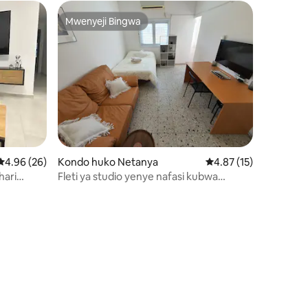
Mwenyeji Bingwa
Mwenyeji Bingwa
ni 101
Ukadiriaji wa wastani wa 4.96 kati ya 5, tathmini 26
4.96 (26)
Kondo huko Netanya
Ukadiriaji wa wastani 
4.87 (15)
hari
Fleti ya studio yenye nafasi kubwa
Yam
katikati ya jiji