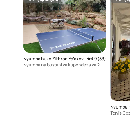
Mwenyeji Bingwa
Mwenyej
Nyumba huko Zikhron Ya'akov
Ukadiriaji wa wastani 
4.9 (58)
Nyumba na bustani ya kupendeza ya 2
bdrm
Nyumba h
Toni's Co
Studio ki
cha Nje