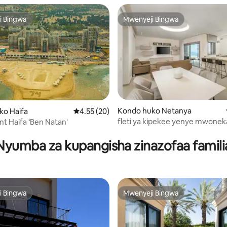
i Bingwa
Mwenyeji Bingwa
i Bingwa
Mwenyeji Bingwa
Kondo huko Netanya
ko Haifa
Ukadiriaji wa wastani wa 4.55 kati ya 5, tathm
4.55 (20)
fleti ya kipekee yenye mwone
t Haifa ‘Ben Natan'
i wa 5 kati ya 5, tathmini 15
bahari karibu na ufukwe
Nyumba za kupangisha zinazofaa famili
i Bingwa
Mwenyeji Bingwa
i Bingwa
Mwenyeji Bingwa