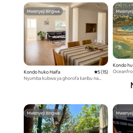
Mwenyeji Bingwa
Mwenyej
Mwenyeji Bingwa
Mwenyej
Kondo hu
Oceanfron
Kondo huko Haifa
Ukadiriaji wa wastan
5 (15)
Nyumba kubwa ya ghorofa karibu na
bahari ya Haifa, maegesho.
Mwenyeji Bingwa
Mwenyej
Mwenyeji Bingwa
Mwenyej