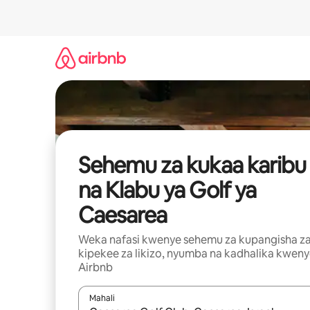
Ruka
kwenda
kwenye
maudhui
Sehemu za kukaa karibu
na Klabu ya Golf ya
Caesarea
Weka nafasi kwenye sehemu za kupangisha z
kipekee za likizo, nyumba na kadhalika kwen
Airbnb
Mahali