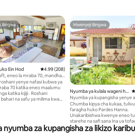
i Bingwa
Mwenyeji Bingwa
i Bingwa
Mwenyeji Bingwa
uko Ein Hod
Ukadiriaji wa wastani wa 4.99 kati ya 5, tathmi
4.99 (208)
oft, eneo la mraba 70, mandhari
eza na ya kuvutia ya bahari na
 roshani yenye nafasi kubwa ya
 wa 5 kati ya 5, tathmini 113
raba 70 katika eneo maalumu
Nyumba ya kulala wageni hu
U
enga katika kijiji . Roshani
ko Pardes Hanna-Karkur
Nyumba ya kupangisha yenye 
 bahari na safu ya milima kwa
ua binafsi katika Pardes Hanna
Chumba kipya cha kukaa, tulivu
andhari ya panoramic na
faragha huko Pardes Hanna.
ya kupendeza. Sehemu ya
Unakaribishwa kwenye eneo tul
roshani imepambwa kwa vifaa
starehe na safi sana Ina ua tof
 na mzunguko unaoangaza
ya nyumba za kupangisha za likizo karib
kijani kibichi na mlango wa kuj
 kuweka hisia ya kipekee ya
Inafaa kwa wanandoa au mtu mm
kwamba mazingira ya asili ni