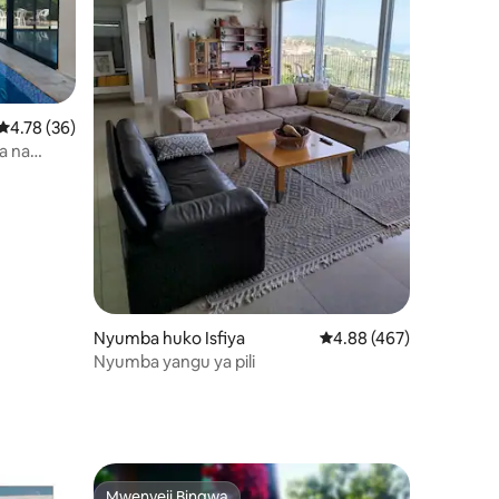
Ukadiriaji wa wastani wa 4.78 kati ya 5, tathmini 36
4.78 (36)
a na
Nyumba huko Isfiya
Ukadiriaji wa wastani wa
4.88 (467)
Nyumba yangu ya pili
ini 25
Mwenyeji Bingwa