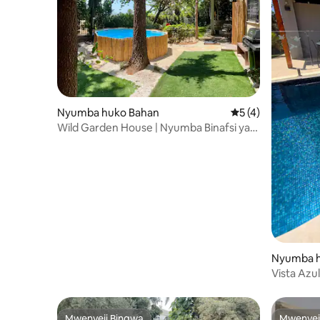
Nyumba huko Bahan
Ukadiriaji wa wasta
5 (4)
Wild Garden House | Nyumba Binafsi ya
Familia yenye Bwawa la Kuogelea
Nyumba h
Vista Azul
Mwenyeji Bingwa
Mwenyej