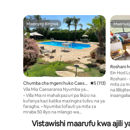
Mwenyeji Bingwa
Mwenyej
Mwenyeji Bingwa
Mwenyej
Roshani h
Ein Hod L
ya kupend
Roshani -
Chumba cha mgeni huko Caesa
Ukadiriaji wa wastani
5 (113)
milima
mita za m
rea
Vila Mia Caesararea Nyumba ya
na lililojit
kupendeza
• Villa Mia ni mahali pazuri pa likizo na
inaangalia
kufanya kazi katika mazingira tulivu na ya
ajili ya m
faragha. • Nyumba tofauti ya mita za
machweo 
mraba 50 iliyo na mlango wa
ndani ya 
kujitegemea, kwenye kiwanja cha
vya asili
Vistawishi maarufu kwa ajili 
kuhusu mabwawa ya 1.5 na bustani juu ya
sehemu na
dunam moja. • Bwawa kubwa la
aquarium 