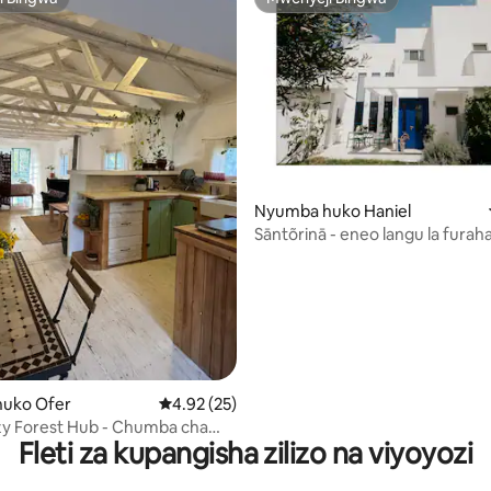
i Bingwa
Mwenyeji Bingwa
Nyumba huko Haniel
wa 4.9 kati ya 5, tathmini 58
Sāntõrinā - eneo langu la furaha
uko Ofer
Ukadiriaji wa wastani wa 4.92 kati ya 5, tathm
4.92 (25)
zy Forest Hub - Chumba cha
Fleti za kupangisha zilizo na viyoyozi
licho na Chumba cha Usalama