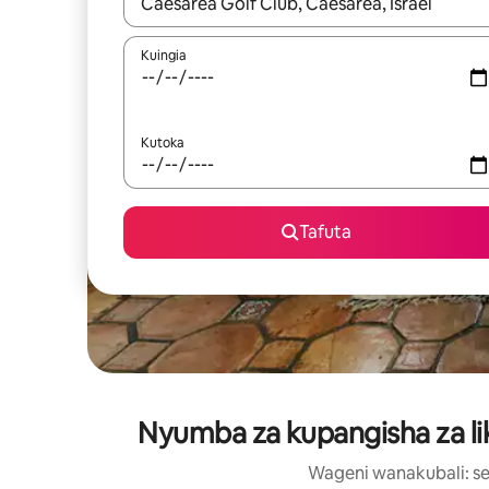
Wakati matokeo yanapatikana, vinjari kwa kutumia
Kuingia
Kutoka
Tafuta
Nyumba za kupangisha za liki
Wageni wanakubali: se