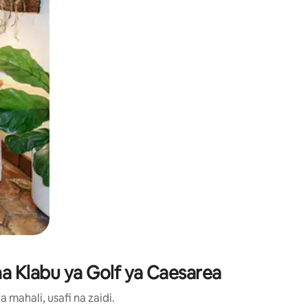
lezesha kidole kwenye ishara.
 na Klabu ya Golf ya Caesarea
ahali, usafi na zaidi.