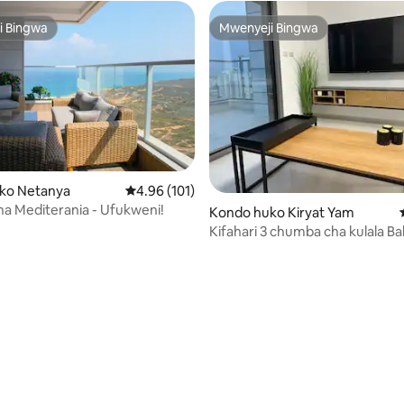
i Bingwa
Mwenyeji Bingwa
i Bingwa
Mwenyeji Bingwa
ko Netanya
Ukadiriaji wa wastani wa 4.96 kati ya 5, tathmi
4.96 (101)
cha Mediterania - Ufukweni!
Kondo huko Kiryat Yam
Kifahari 3 chumba cha kulala Ba
mtazamo Condo katika Kiryat 
a 4.73 kati ya 5, tathmini 59