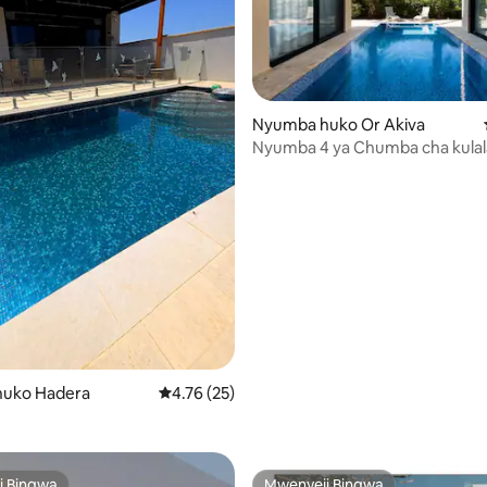
Nyumba huko Or Akiva
Nyumba 4 ya Chumba cha kulal
Bwawa
ni wa 5 kati ya 5, tathmini 4
uko Hadera
Ukadiriaji wa wastani wa 4.76 kati ya 5, tathm
4.76 (25)
i Bingwa
Mwenyeji Bingwa