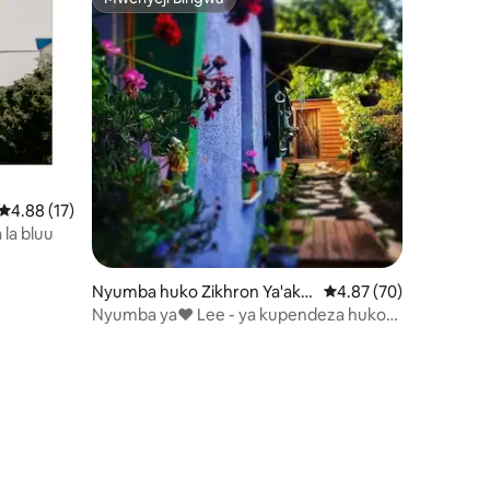
Mwenyeji Bingwa
Ukadiriaji wa wastani wa 4.88 kati ya 5, tathmini 17
4.88 (17)
 la bluu
Nyumba huko Zikhron Ya'ako
Ukadiriaji wa wastani w
4.87 (70)
v
Nyumba ya❤ Lee - ya kupendeza huko
Zichron❤
ini 25