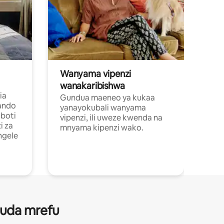
Wanyama vipenzi
wanakaribishwa
ia
Gundua maeneo ya kukaa
ando
yanayokubali wanyama
boti
vipenzi, ili uweze kwenda na
i za
mnyama kipenzi wako.
ngele
 muda mrefu