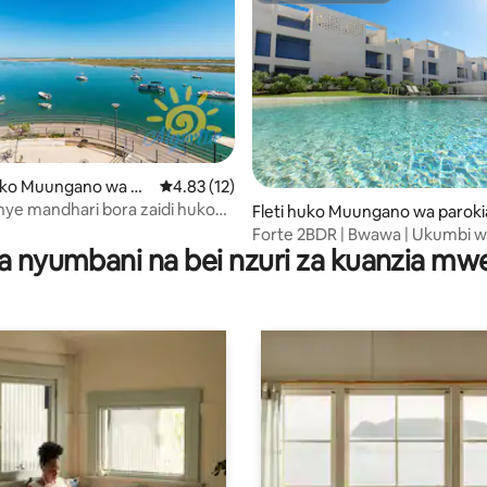
a 4.94 kati ya 5, tathmini 36
ko Muungano wa pa
Ukadiriaji wa wastani wa 4.83 kati ya 5, tathm
4.83 (12)
Conceição na Cabana
nye mandhari bora zaidi huko
Fleti huko Muungano wa paroki
a
a Conceição na Cabanas de Tav
Forte 2BDR | Bwawa | Ukumbi 
a nyumbani na bei nzuri za kuanzia m
mazoezi | Gereji na dakika 5 had
Ufukweni