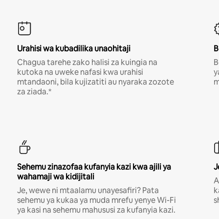
Urahisi wa kubadilika unaohitaji
B
Chagua tarehe zako halisi za kuingia na
B
kutoka na uweke nafasi kwa urahisi
y
mtandaoni, bila kujizatiti au nyaraka zozote
m
za ziada.*
Sehemu zinazofaa kufanyia kazi kwa ajili ya
J
wahamaji wa kidijitali
A
Je, wewe ni mtaalamu unayesafiri? Pata
k
sehemu ya kukaa ya muda mrefu yenye Wi-Fi
s
ya kasi na sehemu mahususi za kufanyia kazi.