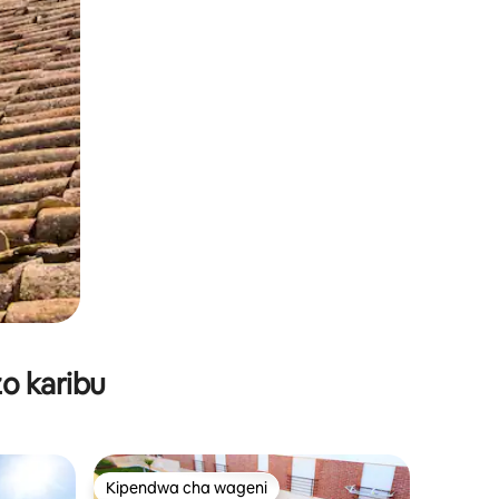
o karibu
Kipendwa cha wageni
Kipendwa cha wageni