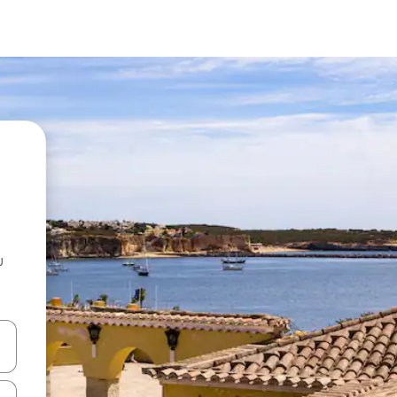
u
 vitufe vya vishale vya juu na chini au uchunguze kwa kugusa au kute