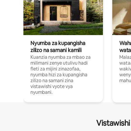
Nyumba za kupangisha
Waham
zilizo na samani kamili
wata
Kuanzia nyumba za mbao za
Malaz
milimani zenye utulivu hadi
wata
fleti za mijini zinazofaa,
wakiw
nyumba hizi za kupangisha
weny
zilizo na samani zina
mahus
vistawishi vyote vya
nyumbani.
Vistawishi