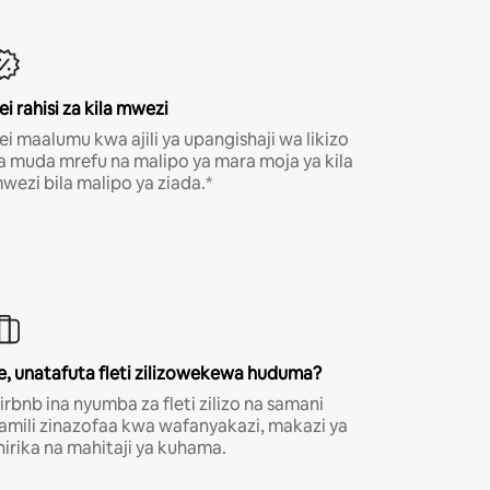
ei rahisi za kila mwezi
ei maalumu kwa ajili ya upangishaji wa likizo
a muda mrefu na malipo ya mara moja ya kila
wezi bila malipo ya ziada.*
e, unatafuta fleti zilizowekewa huduma?
irbnb ina nyumba za fleti zilizo na samani
amili zinazofaa kwa wafanyakazi, makazi ya
hirika na mahitaji ya kuhama.