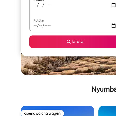
Kutoka
Tafuta
Nyumba 
Kipendwa cha wageni
Kipendwa cha wageni