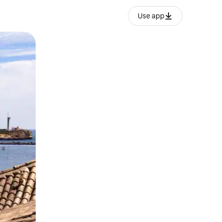
Use app
lezesha kidole kwenye ishara.