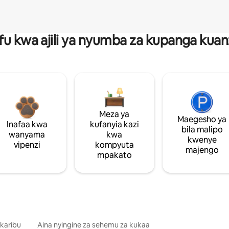
fu kwa ajili ya nyumba za kupanga ku
Meza ya
Maegesho ya
Inafaa kwa
kufanyia kazi
bila malipo
wanyama
kwa
kwenye
vipenzi
kompyuta
majengo
mpakato
 karibu
Aina nyingine za sehemu za kukaa