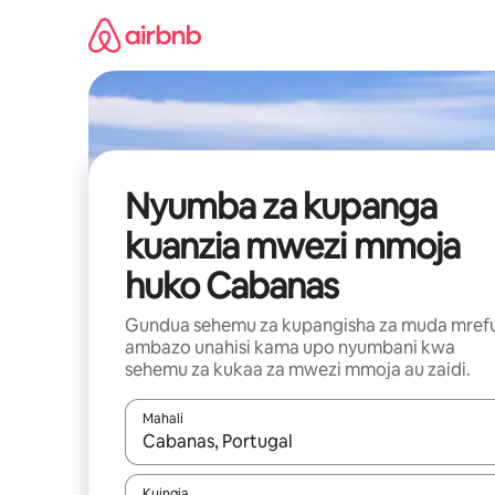
Ruka
kwenda
kwenye
maudhui
Nyumba za kupanga
kuanzia mwezi mmoja
huko Cabanas
Gundua sehemu za kupangisha za muda mref
ambazo unahisi kama upo nyumbani kwa
sehemu za kukaa za mwezi mmoja au zaidi.
Mahali
Wakati matokeo yanapatikana, vinjari kwa kutumia
Kuingia