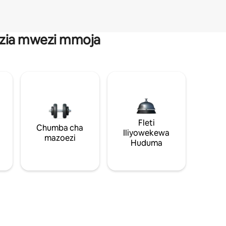
anzia mwezi mmoja
Fleti
Chumba cha
Iliyowekewa
mazoezi
Huduma