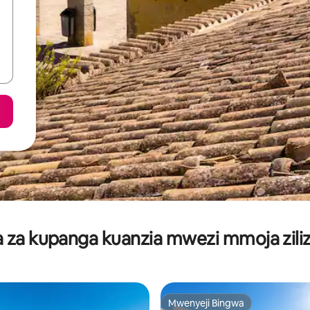
za kupanga kuanzia mwezi mmoja ziliz
Mwenyeji Bingwa
Mwenyeji Bingwa