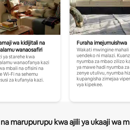
aji wa kidijitali na
Furaha imejumuishwa
alamu wanaosafiri
Wakati mwingine mahali
uendeko ni malazi. Kuanz
i ya starehe kwa
nyumba za mbao zilizo k
alamu wanaofanya kazi
ya mawe hadi nyumba za 
a mbali na ofisini na
zenye utulivu, nyumba hiz
e Wi-Fi na sehemu
kupangisha zimejaa vipe
usi za kufanyia kazi.
vya kipekee.
 na marupurupu kwa ajili ya ukaaji wa