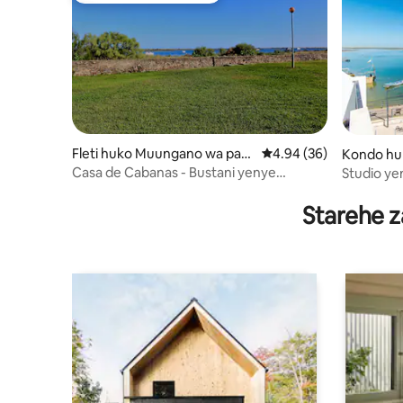
Fleti huko Muungano wa paro
Ukadiriaji wa wastani w
4.94 (36)
Kondo hu
kia za Conceição na Cabanas
rokia za 
Casa de Cabanas - Bustani yenye
Studio ye
de Tavira
s de Tavir
mandhari nzuri
Cabanas
Starehe z