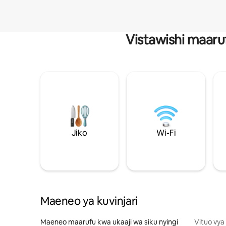
Vistawishi maaru
Jiko
Wi-Fi
Maeneo ya kuvinjari
Maeneo maarufu kwa ukaaji wa siku nyingi
Vituo vya