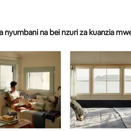
a 4.96 kati ya 5, tathmini 70
a nyumbani na bei nzuri za kuanzia m