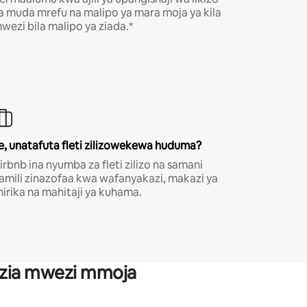
a muda mrefu na malipo ya mara moja ya kila
wezi bila malipo ya ziada.*
e, unatafuta fleti zilizowekewa huduma?
irbnb ina nyumba za fleti zilizo na samani
amili zinazofaa kwa wafanyakazi, makazi ya
hirika na mahitaji ya kuhama.
anzia mwezi mmoja