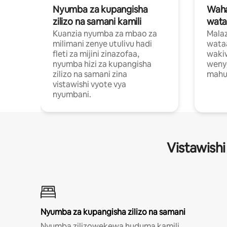
Nyumba za kupangisha
Waham
zilizo na samani kamili
wata
Kuanzia nyumba za mbao za
Malaz
milimani zenye utulivu hadi
wata
fleti za mijini zinazofaa,
wakiw
nyumba hizi za kupangisha
weny
zilizo na samani zina
mahus
vistawishi vyote vya
nyumbani.
Vistawishi
Nyumba za kupangisha zilizo na samani
Nyumba zilizowekewa huduma kamili