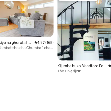
iyo na ghorofa hu
Ukadiriaji wa wastani wa 4.97 kati ya 5, tathmi
4.97 (165)
iambatisho cha Chumba 1 cha
 Mitazamo ya Nchi
Kijumba huko Blandford For
U
um
The Hive 🐝♥️