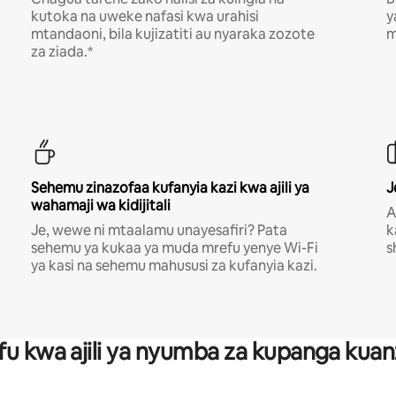
kutoka na uweke nafasi kwa urahisi
y
mtandaoni, bila kujizatiti au nyaraka zozote
m
za ziada.*
Sehemu zinazofaa kufanyia kazi kwa ajili ya
J
wahamaji wa kidijitali
A
Je, wewe ni mtaalamu unayesafiri? Pata
k
sehemu ya kukaa ya muda mrefu yenye Wi-Fi
s
ya kasi na sehemu mahususi za kufanyia kazi.
fu kwa ajili ya nyumba za kupanga ku