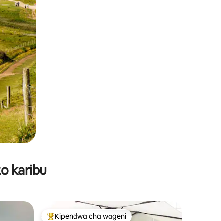
o karibu
Kipendwa cha wageni
Kipendwa maarufu cha wageni