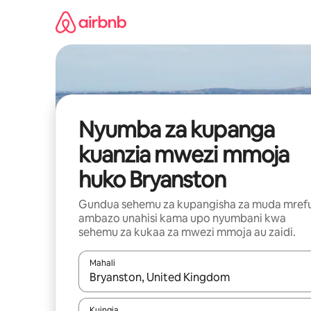
Ruka
kwenda
kwenye
maudhui
Nyumba za kupanga
kuanzia mwezi mmoja
huko Bryanston
Gundua sehemu za kupangisha za muda mref
ambazo unahisi kama upo nyumbani kwa
sehemu za kukaa za mwezi mmoja au zaidi.
Mahali
Wakati matokeo yanapatikana, vinjari kwa kutumia
Kuingia