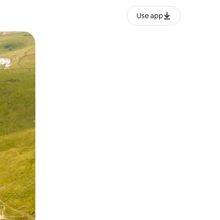
Use app
lezesha kidole kwenye ishara.