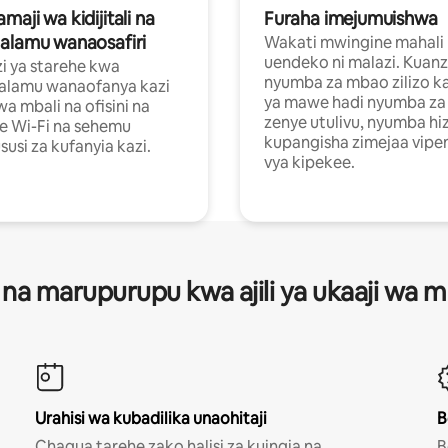
aji wa kidijitali na
Furaha imejumuishwa
alamu wanaosafiri
Wakati mwingine mahali
uendeko ni malazi. Kuanz
i ya starehe kwa
nyumba za mbao zilizo k
alamu wanaofanya kazi
ya mawe hadi nyumba za 
a mbali na ofisini na
zenye utulivu, nyumba hiz
e Wi-Fi na sehemu
kupangisha zimejaa vipe
usi za kufanyia kazi.
vya kipekee.
 na marupurupu kwa ajili ya ukaaji wa
Urahisi wa kubadilika unaohitaji
B
Chagua tarehe zako halisi za kuingia na
B