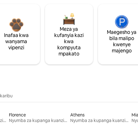
Meza ya
Maegesho ya
Inafaa kwa
kufanyia kazi
bila malipo
wanyama
kwa
kwenye
vipenzi
kompyuta
majengo
mpakato
 karibu
Florence
Athens
Mi
Nyumba za kupanga kuanzia mwezi mmoja
Nyumba za kupanga kuanzia mwezi mmoja
Nyumba za kupanga kuanzia mwezi mmoja