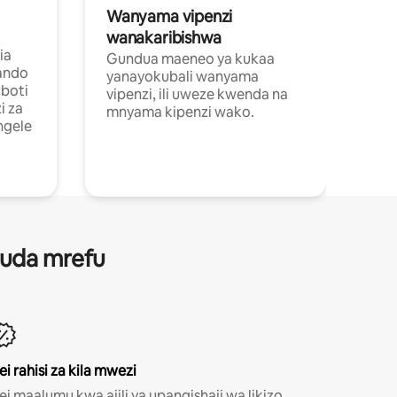
Wanyama vipenzi
wanakaribishwa
ia
Gundua maeneo ya kukaa
ando
yanayokubali wanyama
boti
vipenzi, ili uweze kwenda na
i za
mnyama kipenzi wako.
ngele
 muda mrefu
ei rahisi za kila mwezi
ei maalumu kwa ajili ya upangishaji wa likizo