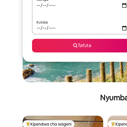
Kutoka
Tafuta
Nyumba 
Kipendwa cha wageni
Kipen
Kipendwa maarufu cha wageni
Kipendw