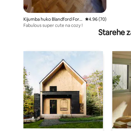
Kijumba huko Blandford Foru
Ukadiriaji wa wastani w
4.96 (70)
m
Fabulous super cute na cozy !
Starehe z