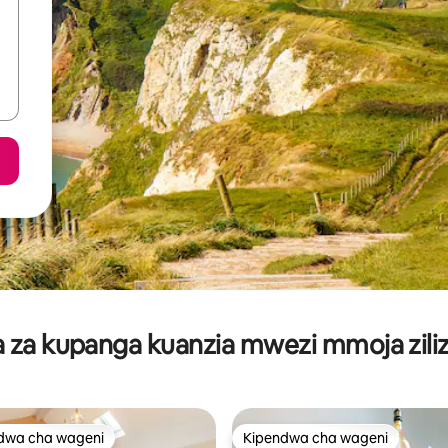
za kupanga kuanzia mwezi mmoja ziliz
dwa cha wageni
Kipendwa cha wageni
a maarufu cha wageni
Kipendwa cha wageni