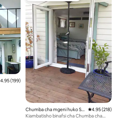
ni 165
kadiriaji wa wastani wa 4.95 kati ya 5, tathmini 199
4.95 (199)
Chumba cha mgeni huko St
Ukadiriaji wa wastani wa
4.95 (218)
ourpaine
Kiambatisho binafsi cha Chumba cha
Bustani