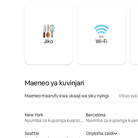
Jiko
Wi-Fi
Maeneo ya kuvinjari
Maeneo maarufu kwa ukaaji wa siku nyingi
Vituo vya
New York
Barcelona
Nyumba za kupanga kuanzia mwezi mmoja
Seattle
Onyesha zaidi