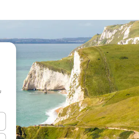
u
 vitufe vya vishale vya juu na chini au uchunguze kwa kugusa au kute