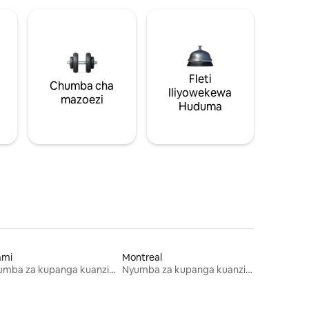
Fleti
Chumba cha
Iliyowekewa
mazoezi
Huduma
ami
Montreal
Nyumba za kupanga kuanzia mwezi mmoja
Nyumba za kupanga kuanzia mwezi mmoja