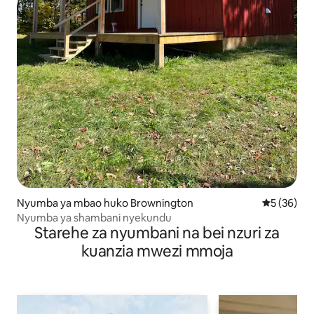
Nyumba ya mbao huko Brownington
Ukadiriaji 
5 (36)
Nyumba ya shambani nyekundu
Starehe za nyumbani na bei nzuri za
kuanzia mwezi mmoja