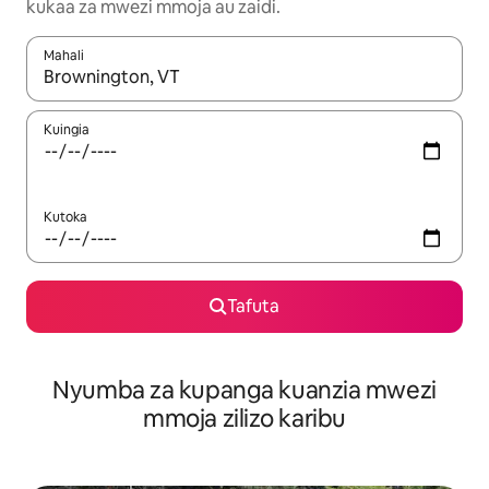
kukaa za mwezi mmoja au zaidi.
Mahali
Wakati matokeo yanapatikana, vinjari kwa kutumia vitufe vya v
Kuingia
Kutoka
Tafuta
Nyumba za kupanga kuanzia mwezi
mmoja zilizo karibu