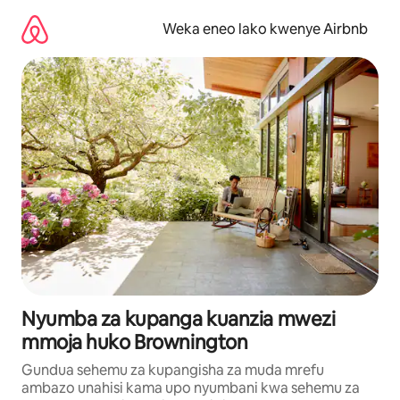
Ruka
kwenda
Weka eneo lako kwenye Airbnb
kwenye
maudhui
Nyumba za kupanga kuanzia mwezi
mmoja huko Brownington
Gundua sehemu za kupangisha za muda mrefu
ambazo unahisi kama upo nyumbani kwa sehemu za