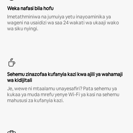
Weka nafasi bila hofu
Imetathminiwa na jumuiya yetu inayoaminika ya
wageni na usaidizi wa saa 24 wakati wa ukaaji wako
wa siku nyingi.
Sehemu zinazofaa kufanyia kazi kwa ajili ya wahamaji
wa kidijitali
Je, wewe ni mtaalamu unayesafiri? Pata sehemu ya
kukaa ya muda mrefu yenye Wi-Fi ya kasi na sehemu
mahususi za kufanyia kazi.