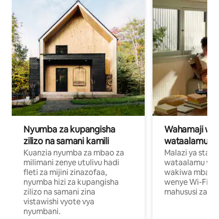
Nyumba za kupangisha
Wahamaji wa ki
zilizo na samani kamili
wataalamu wa
Kuanzia nyumba za mbao za
Malazi ya star
milimani zenye utulivu hadi
wataalamu wan
fleti za mijini zinazofaa,
wakiwa mbali na
nyumba hizi za kupangisha
wenye Wi-Fi n
zilizo na samani zina
mahususi za kuf
vistawishi vyote vya
nyumbani.