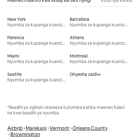
Maeneo maarufu kwa ukaaji wa siku nyingi
Vituo vya karibu
New York
Barcelona
Nyumba za kupanga kuanzia mwezi mmoja
Nyumba za kupanga kuanzia mwezi mmoja
Florence
Athens
Nyumba za kupanga kuanzia mwezi mmoja
Nyumba za kupanga kuanzia mwezi mmoja
Miami
Montreal
Nyumba za kupanga kuanzia mwezi mmoja
Nyumba za kupanga kuanzia mwezi mmoja
Seattle
Onyesha zaidi
Nyumba za kupanga kuanzia mwezi mmoja
*Baadhi ya vighairi vinaweza kutumika katika maeneo fulani
na kwa baadhi ya nyumba.
Airbnb
Marekani
Vermont
Orleans County
Brownington