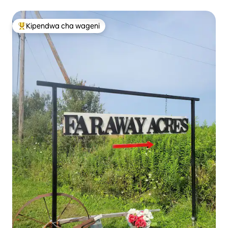
Kipendwa cha wageni
Kipendwa maarufu cha wageni