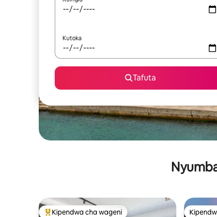
Kutoka
Tafuta
Nyumba 
Kipendwa cha wageni
Kipendw
Kipendwa maarufu cha wageni
Kipendw