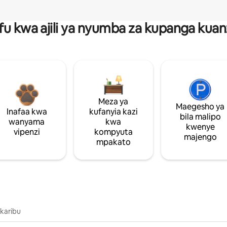
fu kwa ajili ya nyumba za kupanga ku
Meza ya
Maegesho ya
Inafaa kwa
kufanyia kazi
bila malipo
wanyama
kwa
kwenye
vipenzi
kompyuta
majengo
mpakato
 karibu