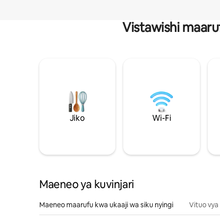
Vistawishi maaru
Jiko
Wi-Fi
Maeneo ya kuvinjari
Maeneo maarufu kwa ukaaji wa siku nyingi
Vituo vya