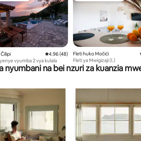
Fleti huko Močići
 4.96 kati ya 5, tathmini 131
Čilipi
Ukadiriaji wa wastani wa 4.96 kati ya 5, tathm
4.96 (48)
Fleti ya Mwigizaji (I.)
i yenye vyumba 2 vya kulala
a nyumbani na bei nzuri za kuanzia m