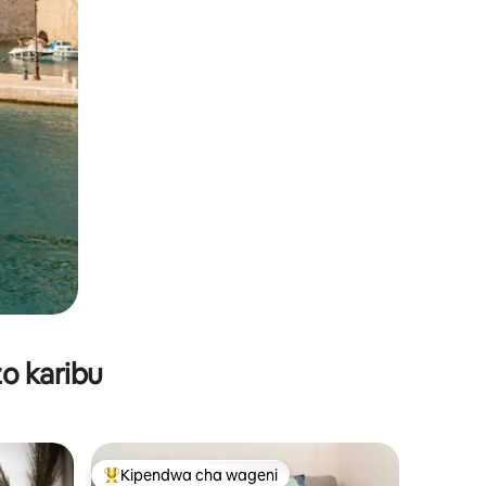
o karibu
Kipendwa cha wageni
Kipendwa maarufu cha wageni