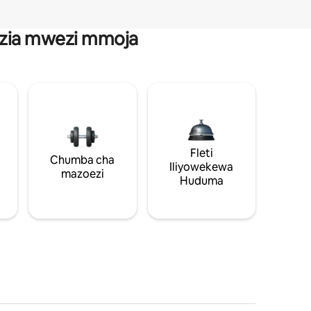
anzia mwezi mmoja
Fleti
Chumba cha
Iliyowekewa
mazoezi
Huduma