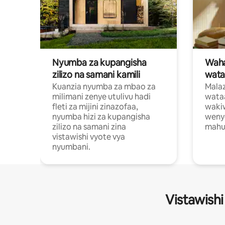
Nyumba za kupangisha
Waham
zilizo na samani kamili
wata
Kuanzia nyumba za mbao za
Malaz
milimani zenye utulivu hadi
wata
fleti za mijini zinazofaa,
wakiw
nyumba hizi za kupangisha
weny
zilizo na samani zina
mahus
vistawishi vyote vya
nyumbani.
Vistawishi