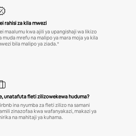
ei rahisi za kila mwezi
ei maalumu kwa ajili ya upangishaji wa likizo
a muda mrefu na malipo ya mara moja ya kila
wezi bila malipo ya ziada.*
e, unatafuta fleti zilizowekewa huduma?
irbnb ina nyumba za fleti zilizo na samani
amili zinazofaa kwa wafanyakazi, makazi ya
hirika na mahitaji ya kuhama.