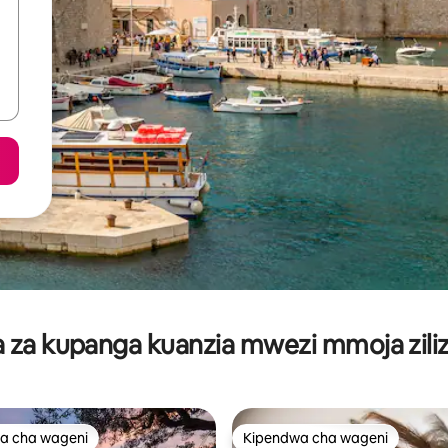
za kupanga kuanzia mwezi mmoja ziliz
a cha wageni
Kipendwa cha wageni
a cha wageni
Kipendwa cha wageni