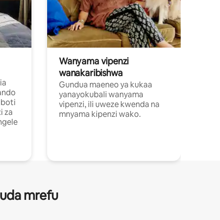
Wanyama vipenzi
wanakaribishwa
ia
Gundua maeneo ya kukaa
ando
yanayokubali wanyama
boti
vipenzi, ili uweze kwenda na
i za
mnyama kipenzi wako.
ngele
 muda mrefu