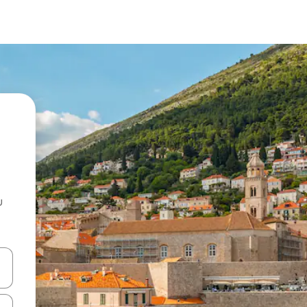
u
 vitufe vya vishale vya juu na chini au uchunguze kwa kugusa au kute