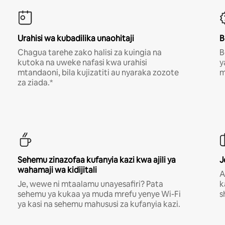
Urahisi wa kubadilika unaohitaji
B
Chagua tarehe zako halisi za kuingia na
B
kutoka na uweke nafasi kwa urahisi
y
mtandaoni, bila kujizatiti au nyaraka zozote
m
za ziada.*
Sehemu zinazofaa kufanyia kazi kwa ajili ya
J
wahamaji wa kidijitali
A
Je, wewe ni mtaalamu unayesafiri? Pata
k
sehemu ya kukaa ya muda mrefu yenye Wi-Fi
s
ya kasi na sehemu mahususi za kufanyia kazi.