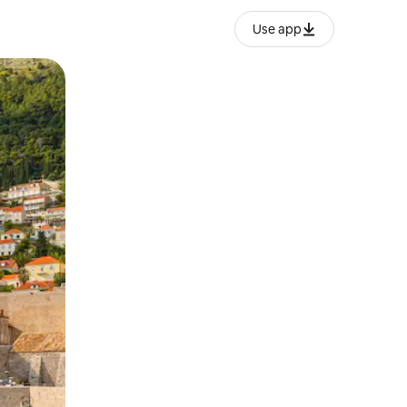
Use app
lezesha kidole kwenye ishara.