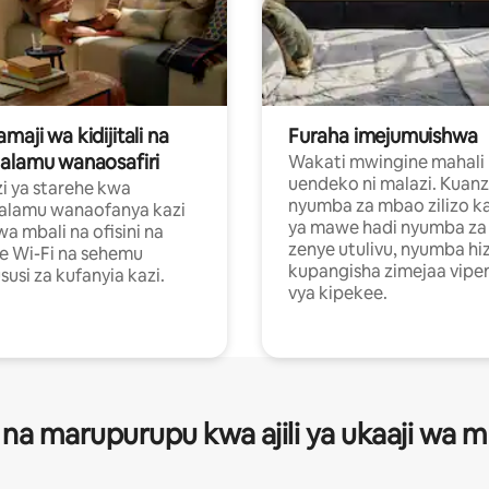
aji wa kidijitali na
Furaha imejumuishwa
alamu wanaosafiri
Wakati mwingine mahali
uendeko ni malazi. Kuanz
i ya starehe kwa
nyumba za mbao zilizo k
alamu wanaofanya kazi
ya mawe hadi nyumba za 
a mbali na ofisini na
zenye utulivu, nyumba hiz
e Wi-Fi na sehemu
kupangisha zimejaa vipe
usi za kufanyia kazi.
vya kipekee.
 na marupurupu kwa ajili ya ukaaji wa