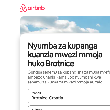
Ruka
kwenda
kwenye
maudhui
Nyumba za kupanga
kuanzia mwezi mmoja
huko Brotnice
Gundua sehemu za kupangisha za muda mref
ambazo unahisi kama upo nyumbani kwa
sehemu za kukaa za mwezi mmoja au zaidi.
Mahali
Wakati matokeo yanapatikana, vinjari kwa kutumia
Kuingia