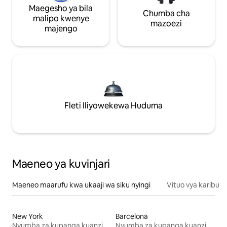
Maegesho ya bila
Chumba cha
malipo kwenye
mazoezi
majengo
Fleti Iliyowekewa Huduma
Maeneo ya kuvinjari
Maeneo maarufu kwa ukaaji wa siku nyingi
Vituo vya karibu
New York
Barcelona
Nyumba za kupanga kuanzia mwezi mmoja
Nyumba za kupanga kuanzia mwezi mmoja