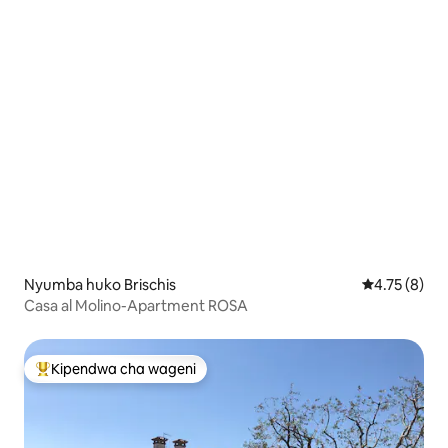
Nyumba huko Brischis
Ukadiriaji wa
4.75 (8)
Casa al Molino-Apartment ROSA
Kipendwa cha wageni
Kipendwa maarufu cha wageni