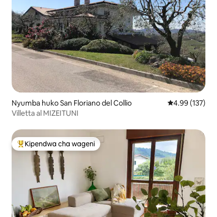
Nyumba huko San Floriano del Collio
Ukadiriaji wa w
4.99 (137)
Villetta al MIZEITUNI
Kipendwa cha wageni
Kipendwa maarufu cha wageni