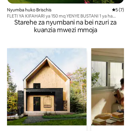
Nyumba huko Brischis
Ukadiriaji
5 (7)
FLETI YA KIFAHARI ya 150 mq YENYE BUSTANI 1 ya ha
Starehe za nyumbani na bei nzuri za
RIVERSIDE
kuanzia mwezi mmoja