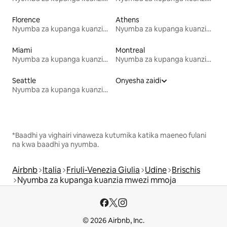
Florence
Athens
Nyumba za kupanga kuanzia mwezi mmoja
Nyumba za kupanga kuanzia mwezi mmoja
Miami
Montreal
Nyumba za kupanga kuanzia mwezi mmoja
Nyumba za kupanga kuanzia mwezi mmoja
Seattle
Onyesha zaidi
Nyumba za kupanga kuanzia mwezi mmoja
*Baadhi ya vighairi vinaweza kutumika katika maeneo fulani
na kwa baadhi ya nyumba.
Airbnb
Italia
Friuli-Venezia Giulia
Udine
Brischis
Nyumba za kupanga kuanzia mwezi mmoja
© 2026 Airbnb, Inc.