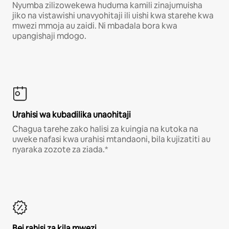
Nyumba zilizowekewa huduma kamili zinajumuisha
jiko na vistawishi unavyohitaji ili uishi kwa starehe kwa
mwezi mmoja au zaidi. Ni mbadala bora kwa
upangishaji mdogo.
Urahisi wa kubadilika unaohitaji
Chagua tarehe zako halisi za kuingia na kutoka na
uweke nafasi kwa urahisi mtandaoni, bila kujizatiti au
nyaraka zozote za ziada.*
Bei rahisi za kila mwezi