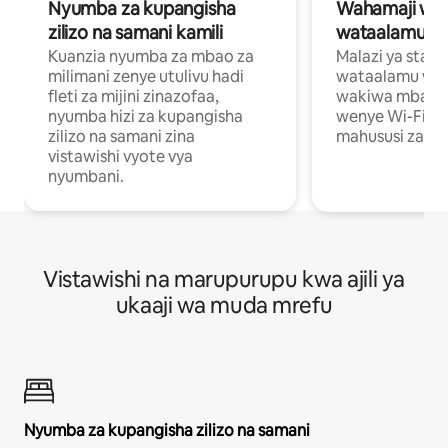
Nyumba za kupangisha
Wahamaji wa ki
zilizo na samani kamili
wataalamu wa
Kuanzia nyumba za mbao za
Malazi ya star
milimani zenye utulivu hadi
wataalamu wan
fleti za mijini zinazofaa,
wakiwa mbali na
nyumba hizi za kupangisha
wenye Wi-Fi n
zilizo na samani zina
mahususi za kuf
vistawishi vyote vya
nyumbani.
Vistawishi na marupurupu kwa ajili ya
ukaaji wa muda mrefu
Nyumba za kupangisha zilizo na samani