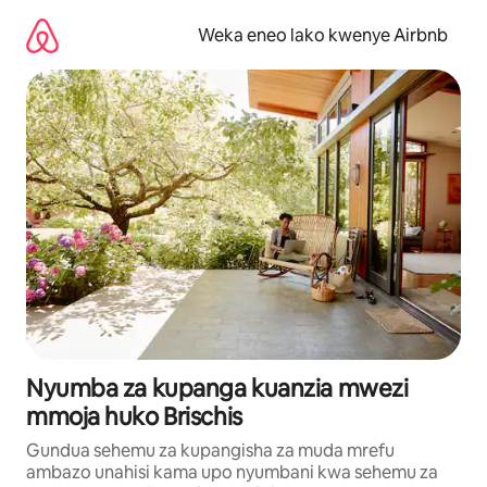
Ruka
kwenda
Weka eneo lako kwenye Airbnb
kwenye
maudhui
Nyumba za kupanga kuanzia mwezi
mmoja huko Brischis
Gundua sehemu za kupangisha za muda mrefu
ambazo unahisi kama upo nyumbani kwa sehemu za