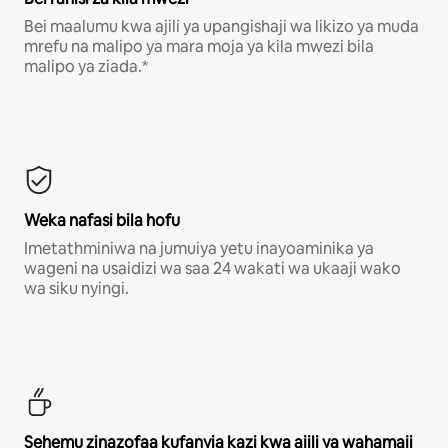
Bei maalumu kwa ajili ya upangishaji wa likizo ya muda
mrefu na malipo ya mara moja ya kila mwezi bila
malipo ya ziada.*
Weka nafasi bila hofu
Imetathminiwa na jumuiya yetu inayoaminika ya
wageni na usaidizi wa saa 24 wakati wa ukaaji wako
wa siku nyingi.
Sehemu zinazofaa kufanyia kazi kwa ajili ya wahamaji