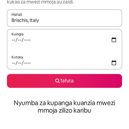
kukaa za mwezi mmoja au zaidi.
Mahali
Wakati matokeo yanapatikana, vinjari kwa kutumia vitufe vya v
Kuingia
Kutoka
Tafuta
Nyumba za kupanga kuanzia mwezi
mmoja zilizo karibu