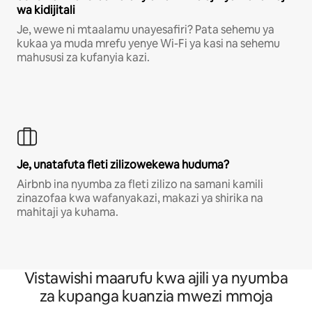
wa kidijitali
Je, wewe ni mtaalamu unayesafiri? Pata sehemu ya
kukaa ya muda mrefu yenye Wi-Fi ya kasi na sehemu
mahususi za kufanyia kazi.
Je, unatafuta fleti zilizowekewa huduma?
Airbnb ina nyumba za fleti zilizo na samani kamili
zinazofaa kwa wafanyakazi, makazi ya shirika na
mahitaji ya kuhama.
Vistawishi maarufu kwa ajili ya nyumba
za kupanga kuanzia mwezi mmoja