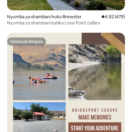
Nyumba ya shambani huko Brewster
Ukadiriaji wa w
4.92 (479)
Nyumba za shambani katika Lone Point cellars
Mwenyeji Bingwa
Mwenyeji Bingwa