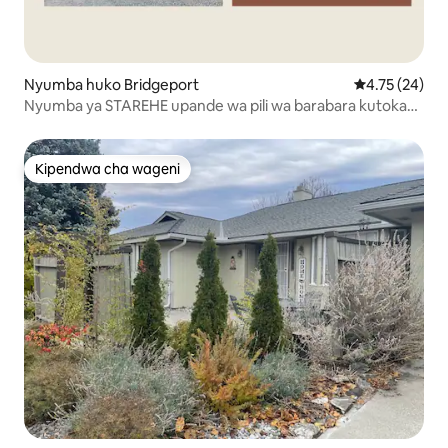
Nyumba huko Bridgeport
Ukadiriaji wa 
4.75 (24)
Nyumba ya STAREHE upande wa pili wa barabara kutoka
kwenye bustani ya jiji, bo
Kipendwa cha wageni
Kipendwa cha wageni