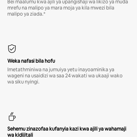
Bei maalumu kwa ajili ya upangishaji wa likizo ya muda
mrefu na malipo ya mara moja ya kila mwezi bila
malipo ya ziada.*
Weka nafasi bila hofu
Imetathminiwa na jumuiya yetu inayoaminika ya
wageni na usaidizi wa saa 24 wakati wa ukaaji wako
wa siku nyingi.
Sehemu zinazofaa kufanyia kazi kwa ajili ya wahamaji
wa kidijitali