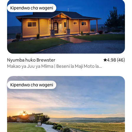
Kipendwa cha wageni
Kipendwa cha wageni
Nyumba huko Brewster
Ukadiriaji wa 
4.98 (46)
Makao ya Juu ya Mlima | Beseni la Maji Moto la
Kujitegemea la Gamble Sands
Kipendwa cha wageni
Kipendwa cha wageni