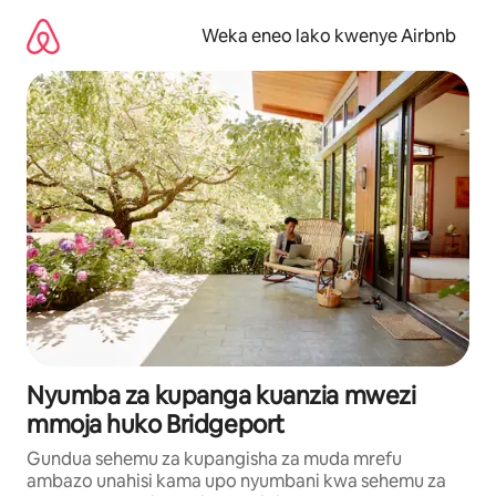
Ruka
kwenda
Weka eneo lako kwenye Airbnb
kwenye
maudhui
Nyumba za kupanga kuanzia mwezi
mmoja huko Bridgeport
Gundua sehemu za kupangisha za muda mrefu
ambazo unahisi kama upo nyumbani kwa sehemu za