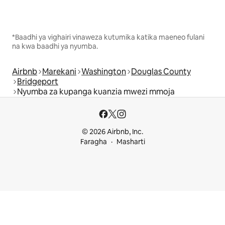
*Baadhi ya vighairi vinaweza kutumika katika maeneo fulani
na kwa baadhi ya nyumba.
Airbnb
Marekani
Washington
Douglas County
Bridgeport
Nyumba za kupanga kuanzia mwezi mmoja
© 2026 Airbnb, Inc.
Faragha
Masharti