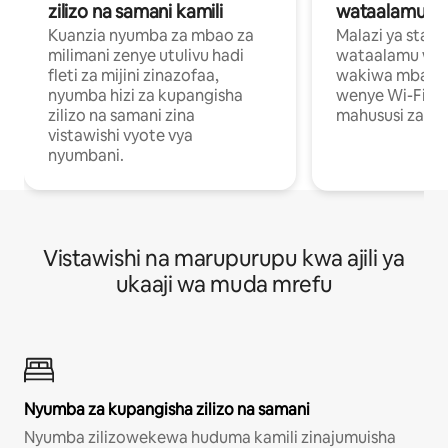
zilizo na samani kamili
wataalamu wa
Kuanzia nyumba za mbao za
Malazi ya star
milimani zenye utulivu hadi
wataalamu wan
fleti za mijini zinazofaa,
wakiwa mbali na
nyumba hizi za kupangisha
wenye Wi-Fi n
zilizo na samani zina
mahususi za kuf
vistawishi vyote vya
nyumbani.
Vistawishi na marupurupu kwa ajili ya
ukaaji wa muda mrefu
Nyumba za kupangisha zilizo na samani
Nyumba zilizowekewa huduma kamili zinajumuisha