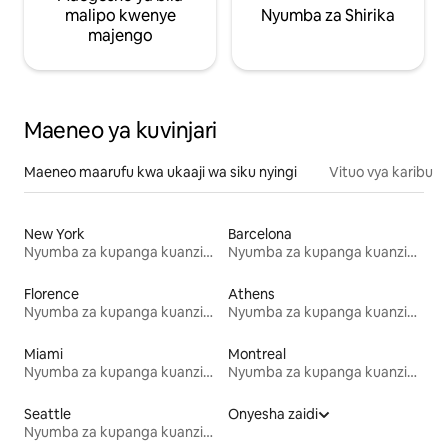
malipo kwenye
Nyumba za Shirika
majengo
Maeneo ya kuvinjari
Maeneo maarufu kwa ukaaji wa siku nyingi
Vituo vya karibu
New York
Barcelona
Nyumba za kupanga kuanzia mwezi mmoja
Nyumba za kupanga kuanzia mwezi mmoja
Florence
Athens
Nyumba za kupanga kuanzia mwezi mmoja
Nyumba za kupanga kuanzia mwezi mmoja
Miami
Montreal
Nyumba za kupanga kuanzia mwezi mmoja
Nyumba za kupanga kuanzia mwezi mmoja
Seattle
Onyesha zaidi
Nyumba za kupanga kuanzia mwezi mmoja