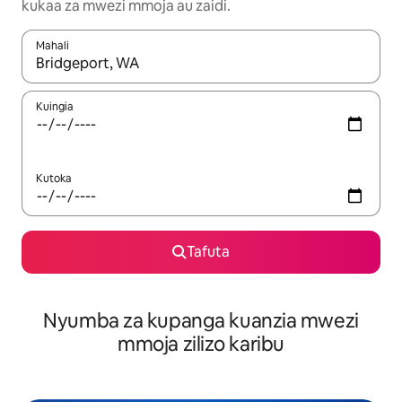
kukaa za mwezi mmoja au zaidi.
Mahali
Wakati matokeo yanapatikana, vinjari kwa kutumia vitufe vya v
Kuingia
Kutoka
Tafuta
Nyumba za kupanga kuanzia mwezi
mmoja zilizo karibu