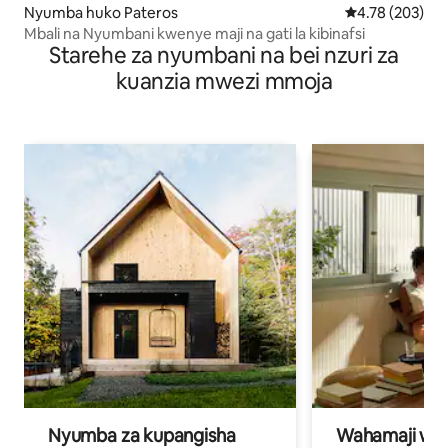
Nyumba huko Pateros
Ukadiriaji wa w
4.78 (203)
Mbali na Nyumbani kwenye maji na gati la kibinafsi
Starehe za nyumbani na bei nzuri za
kuanzia mwezi mmoja
Nyumba za kupangisha
Wahamaji wa ki