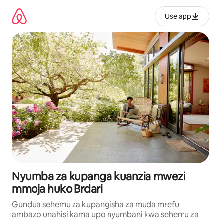
Ruka
kwenda
Use app
kwenye
maudhui
Nyumba za kupanga kuanzia mwezi
mmoja huko Brdari
Gundua sehemu za kupangisha za muda mrefu
ambazo unahisi kama upo nyumbani kwa sehemu za