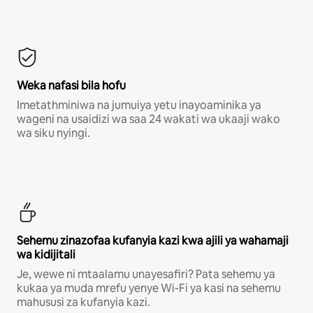
Weka nafasi bila hofu
Imetathminiwa na jumuiya yetu inayoaminika ya
wageni na usaidizi wa saa 24 wakati wa ukaaji wako
wa siku nyingi.
Sehemu zinazofaa kufanyia kazi kwa ajili ya wahamaji
wa kidijitali
Je, wewe ni mtaalamu unayesafiri? Pata sehemu ya
kukaa ya muda mrefu yenye Wi-Fi ya kasi na sehemu
mahususi za kufanyia kazi.