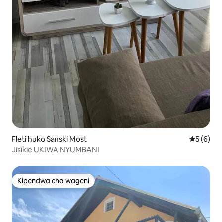
Fleti huko Sanski Most
Ukadiriaji
5 (6)
Jisikie UKIWA NYUMBANI
Kipendwa cha wageni
Kipendwa cha wageni