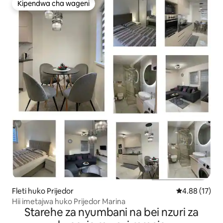
Kipendwa cha wageni
Kipendwa cha wageni
Fleti huko Prijedor
Ukadiriaji wa 
4.88 (17)
Hii imetajwa huko Prijedor Marina
Starehe za nyumbani na bei nzuri za