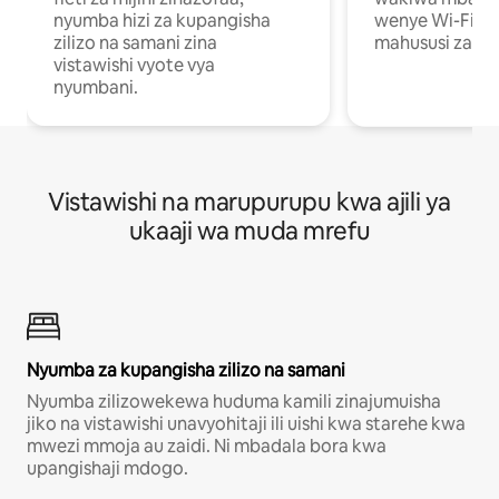
nyumba hizi za kupangisha
wenye Wi-Fi n
zilizo na samani zina
mahususi za kuf
vistawishi vyote vya
nyumbani.
Vistawishi na marupurupu kwa ajili ya
ukaaji wa muda mrefu
Nyumba za kupangisha zilizo na samani
Nyumba zilizowekewa huduma kamili zinajumuisha
jiko na vistawishi unavyohitaji ili uishi kwa starehe kwa
mwezi mmoja au zaidi. Ni mbadala bora kwa
upangishaji mdogo.