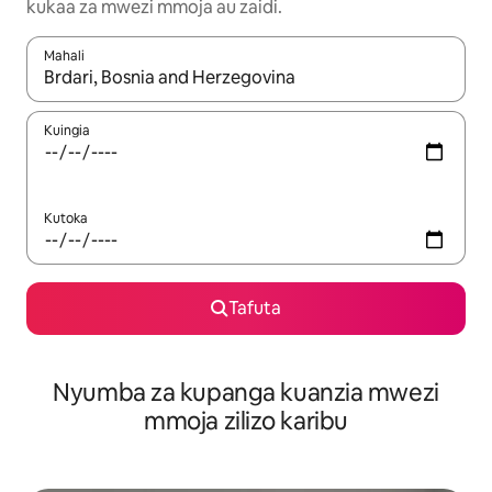
kukaa za mwezi mmoja au zaidi.
Mahali
Wakati matokeo yanapatikana, vinjari kwa kutumia vitufe vya v
Kuingia
Kutoka
Tafuta
Nyumba za kupanga kuanzia mwezi
mmoja zilizo karibu