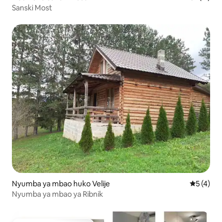
Sanski Most
Nyumba ya mbao huko Velije
Ukadiriaji
5 (4)
Nyumba ya mbao ya Ribnik