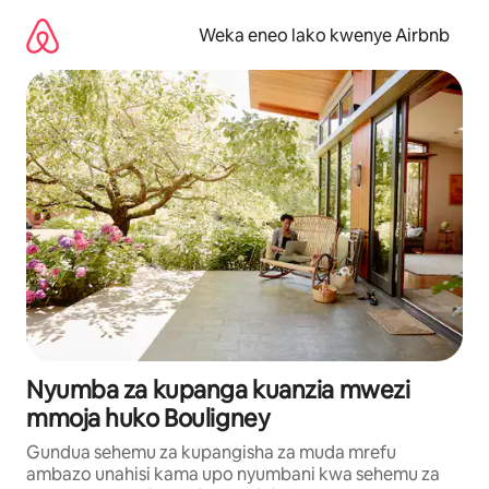
Ruka
kwenda
Weka eneo lako kwenye Airbnb
kwenye
maudhui
Nyumba za kupanga kuanzia mwezi
mmoja huko Bouligney
Gundua sehemu za kupangisha za muda mrefu
ambazo unahisi kama upo nyumbani kwa sehemu za