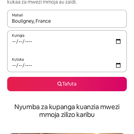
kukaa za mwezi mmoja au zaidi.
Mahali
Wakati matokeo yanapatikana, vinjari kwa kutumia vitufe vya v
Kuingia
Kutoka
Tafuta
Nyumba za kupanga kuanzia mwezi
mmoja zilizo karibu