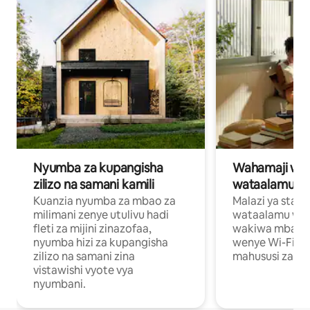
Nyumba za kupangisha
Wahamaji wa ki
zilizo na samani kamili
wataalamu wa
Kuanzia nyumba za mbao za
Malazi ya star
milimani zenye utulivu hadi
wataalamu wan
fleti za mijini zinazofaa,
wakiwa mbali na
nyumba hizi za kupangisha
wenye Wi-Fi n
zilizo na samani zina
mahususi za kuf
vistawishi vyote vya
nyumbani.