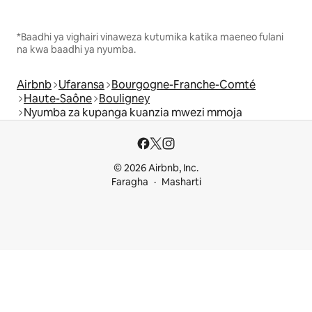
*Baadhi ya vighairi vinaweza kutumika katika maeneo fulani
na kwa baadhi ya nyumba.
Airbnb
Ufaransa
Bourgogne-Franche-Comté
Haute-Saône
Bouligney
Nyumba za kupanga kuanzia mwezi mmoja
© 2026 Airbnb, Inc.
Faragha
Masharti