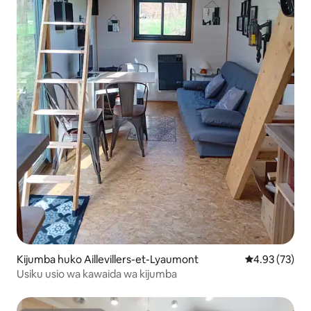
Kijumba huko Aillevillers-et-Lyaumont
Ukadiriaji wa 
4.93 (73)
Usiku usio wa kawaida wa kijumba