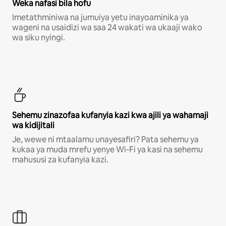
Weka nafasi bila hofu
Imetathminiwa na jumuiya yetu inayoaminika ya
wageni na usaidizi wa saa 24 wakati wa ukaaji wako
wa siku nyingi.
Sehemu zinazofaa kufanyia kazi kwa ajili ya wahamaji
wa kidijitali
Je, wewe ni mtaalamu unayesafiri? Pata sehemu ya
kukaa ya muda mrefu yenye Wi-Fi ya kasi na sehemu
mahususi za kufanyia kazi.