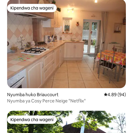
Kipendwa cha wageni
Kipendwa cha wageni
Nyumba huko Briaucourt
Ukadiriaji wa 
4.89 (94)
Nyumba ya Cosy Perce Neige "Netflix"
Kipendwa cha wageni
Kipendwa cha wageni