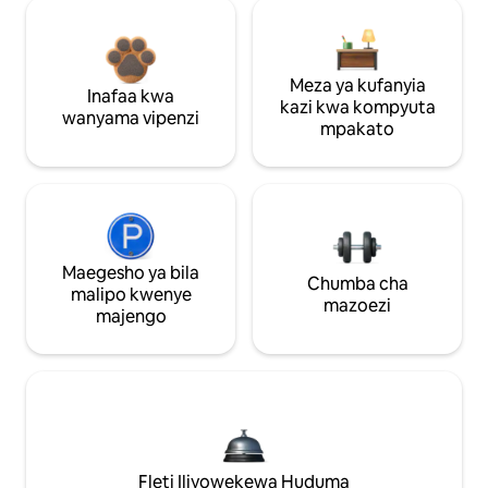
Meza ya kufanyia
Inafaa kwa
kazi kwa kompyuta
wanyama vipenzi
mpakato
Maegesho ya bila
Chumba cha
malipo kwenye
mazoezi
majengo
Fleti Iliyowekewa Huduma