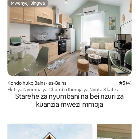
Mwenyeji Bingwa
Mwenyeji Bingwa
Kondo huko Bains-les-Bains
Ukadiriaji
5 (4)
Fleti ya Nyumba ya Chumba Kimoja ya Nyota 3 katika
Starehe za nyumbani na bei nzuri za
Mazingira Tulivu
kuanzia mwezi mmoja