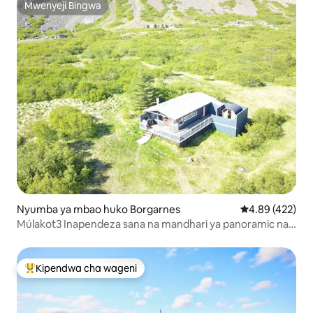
Mwenyeji Bingwa
Mwenyeji Bingwa
Nyumba ya mbao huko Borgarnes
Ukadiriaji wa w
4.89 (422)
Múlakot3 Inapendeza sana na mandhari ya panoramic na
sauna
Kipendwa cha wageni
Kipendwa maarufu cha wageni