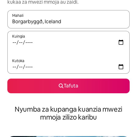
kukaa za mwezi mmoja au zaidi.
Mahali
Wakati matokeo yanapatikana, vinjari kwa kutumia vitufe vya v
Kuingia
Kutoka
Tafuta
Nyumba za kupanga kuanzia mwezi
mmoja zilizo karibu