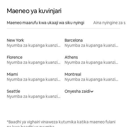
Maeneo ya kuvinjari
Maeneo maarufu kwa ukaaji wa siku nyingi
Aina nyingine za 
New York
Barcelona
Nyumba za kupanga kuanzia mwezi mmoja
Nyumba za kupanga kuanzia mwezi mmoja
Florence
Athens
Nyumba za kupanga kuanzia mwezi mmoja
Nyumba za kupanga kuanzia mwezi mmoja
Miami
Montreal
Nyumba za kupanga kuanzia mwezi mmoja
Nyumba za kupanga kuanzia mwezi mmoja
Seattle
Onyesha zaidi
Nyumba za kupanga kuanzia mwezi mmoja
*Baadhi ya vighairi vinaweza kutumika katika maeneo fulani
na kwa baadhi ya nyumba.