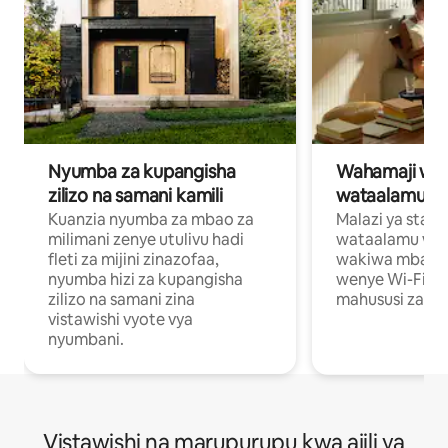
Nyumba za kupangisha
Wahamaji wa ki
zilizo na samani kamili
wataalamu wa
Kuanzia nyumba za mbao za
Malazi ya star
milimani zenye utulivu hadi
wataalamu wan
fleti za mijini zinazofaa,
wakiwa mbali na
nyumba hizi za kupangisha
wenye Wi-Fi n
zilizo na samani zina
mahususi za kuf
vistawishi vyote vya
nyumbani.
Vistawishi na marupurupu kwa ajili ya