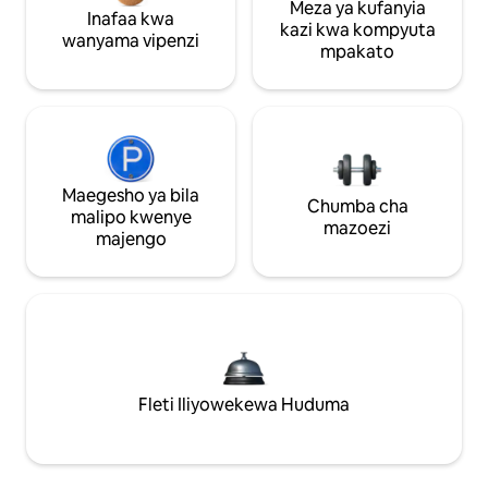
Meza ya kufanyia
Inafaa kwa
kazi kwa kompyuta
wanyama vipenzi
mpakato
Maegesho ya bila
Chumba cha
malipo kwenye
mazoezi
majengo
Fleti Iliyowekewa Huduma