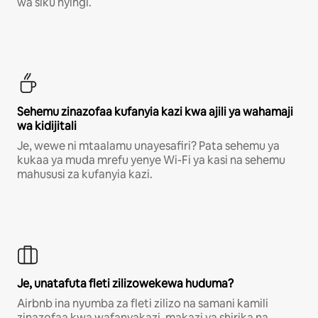
wa siku nyingi.
Sehemu zinazofaa kufanyia kazi kwa ajili ya wahamaji
wa kidijitali
Je, wewe ni mtaalamu unayesafiri? Pata sehemu ya
kukaa ya muda mrefu yenye Wi-Fi ya kasi na sehemu
mahususi za kufanyia kazi.
Je, unatafuta fleti zilizowekewa huduma?
Airbnb ina nyumba za fleti zilizo na samani kamili
zinazofaa kwa wafanyakazi, makazi ya shirika na