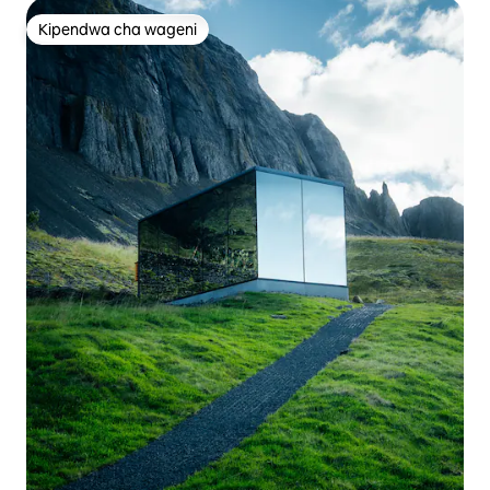
Kipendwa cha wageni
Kipendwa cha wageni