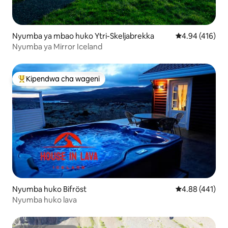
Nyumba ya mbao huko Ytri-Skeljabrekka
Ukadiriaji wa w
4.94 (416)
Nyumba ya Mirror Iceland
Kipendwa cha wageni
Kipendwa maarufu cha wageni
Nyumba huko Bifröst
Ukadiriaji wa w
4.88 (441)
Nyumba huko lava