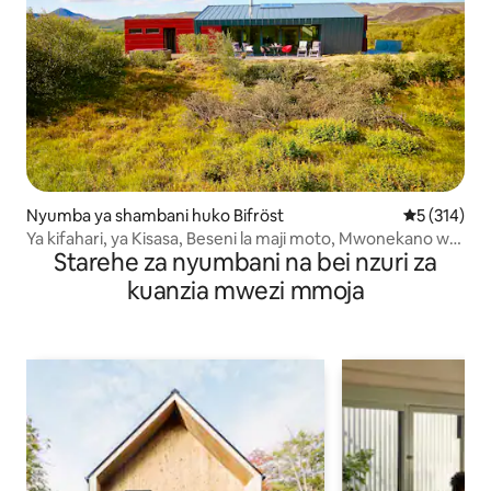
Nyumba ya shambani huko Bifröst
Ukadiriaji w
5 (314)
Ya kifahari, ya Kisasa, Beseni la maji moto, Mwonekano wa
Starehe za nyumbani na bei nzuri za
Mto/Mlima.
kuanzia mwezi mmoja