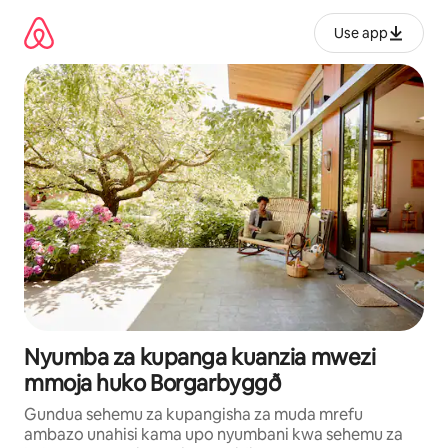
Ruka
kwenda
Use app
kwenye
maudhui
Nyumba za kupanga kuanzia mwezi
mmoja huko Borgarbyggð
Gundua sehemu za kupangisha za muda mrefu
ambazo unahisi kama upo nyumbani kwa sehemu za