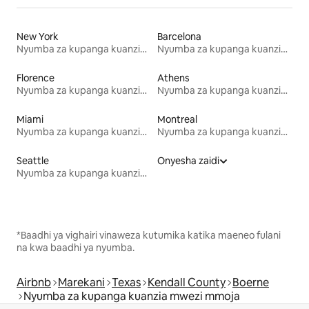
New York
Barcelona
Nyumba za kupanga kuanzia mwezi mmoja
Nyumba za kupanga kuanzia mwezi mmoja
Florence
Athens
Nyumba za kupanga kuanzia mwezi mmoja
Nyumba za kupanga kuanzia mwezi mmoja
Miami
Montreal
Nyumba za kupanga kuanzia mwezi mmoja
Nyumba za kupanga kuanzia mwezi mmoja
Seattle
Onyesha zaidi
Nyumba za kupanga kuanzia mwezi mmoja
*Baadhi ya vighairi vinaweza kutumika katika maeneo fulani
na kwa baadhi ya nyumba.
Airbnb
Marekani
Texas
Kendall County
Boerne
Nyumba za kupanga kuanzia mwezi mmoja