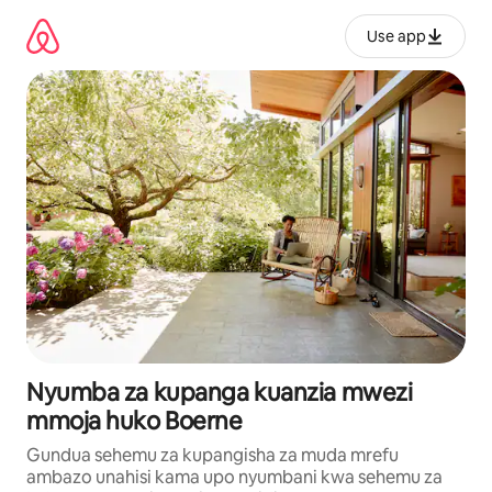
Ruka
kwenda
Use app
kwenye
maudhui
Nyumba za kupanga kuanzia mwezi
mmoja huko Boerne
Gundua sehemu za kupangisha za muda mrefu
ambazo unahisi kama upo nyumbani kwa sehemu za