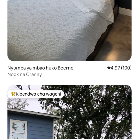
Nyumba ya mbao huko Boerne
Ukadiriaji wa w
4.97 (100)
Nook na Cranny
Kipendwa cha wageni
Kipendwa maarufu cha wageni