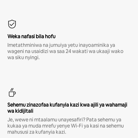
Weka nafasi bila hofu
Imetathminiwa na jumuiya yetu inayoaminika ya
wageni na usaidizi wa saa 24 wakati wa ukaaji wako
wa siku nyingi.
Sehemu zinazofaa kufanyia kazi kwa ajili ya wahamaji
wa kidijitali
Je, wewe ni mtaalamu unayesafiri? Pata sehemu ya
kukaa ya muda mrefu yenye Wi-Fi ya kasi na sehemu
mahususi za kufanyia kazi.