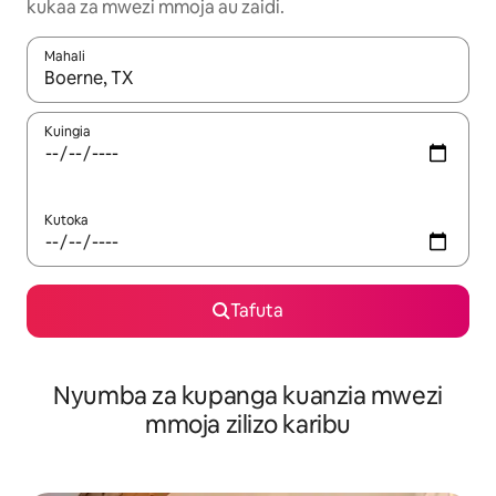
kukaa za mwezi mmoja au zaidi.
Mahali
Wakati matokeo yanapatikana, vinjari kwa kutumia vitufe vya v
Kuingia
Kutoka
Tafuta
Nyumba za kupanga kuanzia mwezi
mmoja zilizo karibu