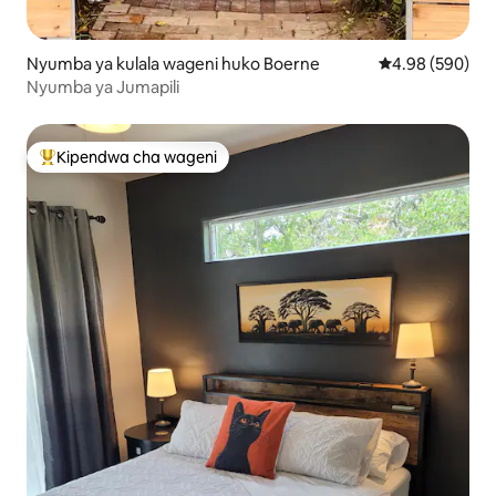
Nyumba ya kulala wageni huko Boerne
Ukadiriaji wa wa
4.98 (590)
Nyumba ya Jumapili
Kipendwa cha wageni
Kipendwa maarufu cha wageni