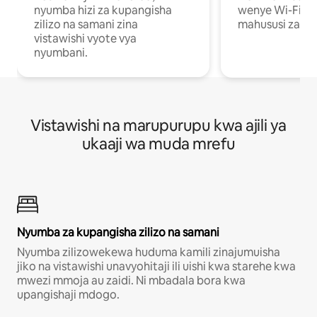
nyumba hizi za kupangisha
wenye Wi-Fi n
zilizo na samani zina
mahususi za kuf
vistawishi vyote vya
nyumbani.
Vistawishi na marupurupu kwa ajili ya
ukaaji wa muda mrefu
Nyumba za kupangisha zilizo na samani
Nyumba zilizowekewa huduma kamili zinajumuisha
jiko na vistawishi unavyohitaji ili uishi kwa starehe kwa
mwezi mmoja au zaidi. Ni mbadala bora kwa
upangishaji mdogo.