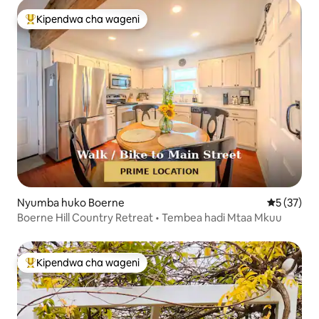
Kipendwa cha wageni
Kipendwa maarufu cha wageni
Nyumba huko Boerne
Ukadiriaji 
5 (37)
Boerne Hill Country Retreat • Tembea hadi Mtaa Mkuu
Kipendwa cha wageni
Kipendwa maarufu cha wageni