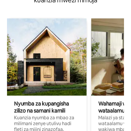
kuanzia mwezi mmoja
Nyumba za kupangisha
Wahamaji wa ki
zilizo na samani kamili
wataalamu wa
Kuanzia nyumba za mbao za
Malazi ya star
milimani zenye utulivu hadi
wataalamu wan
fleti za mijini zinazofaa,
wakiwa mbali na