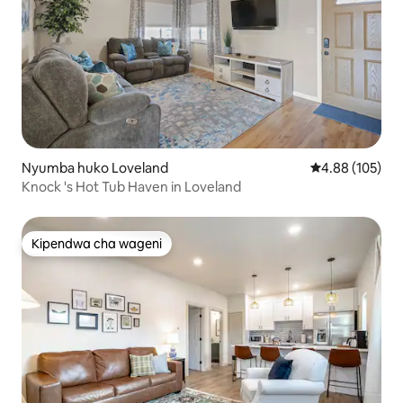
Nyumba huko Loveland
Ukadiriaji wa w
4.88 (105)
Knock 's Hot Tub Haven in Loveland
Kipendwa cha wageni
Kipendwa cha wageni