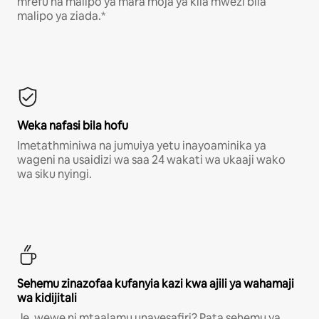
mrefu na malipo ya mara moja ya kila mwezi bila
malipo ya ziada.*
Weka nafasi bila hofu
Imetathminiwa na jumuiya yetu inayoaminika ya
wageni na usaidizi wa saa 24 wakati wa ukaaji wako
wa siku nyingi.
Sehemu zinazofaa kufanyia kazi kwa ajili ya wahamaji
wa kidijitali
Je, wewe ni mtaalamu unayesafiri? Pata sehemu ya