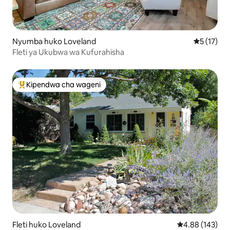
Nyumba huko Loveland
Ukadiriaji 
5 (17)
Fleti ya Ukubwa wa Kufurahisha
Kipendwa cha wageni
Kipendwa maarufu cha wageni
Fleti huko Loveland
Ukadiriaji wa w
4.88 (143)