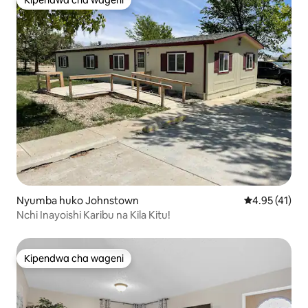
Kipendwa cha wageni
Kipendwa cha wageni
Nyumba huko Johnstown
Ukadiriaji wa 
4.95 (41)
Nchi Inayoishi Karibu na Kila Kitu!
Kipendwa cha wageni
Kipendwa cha wageni