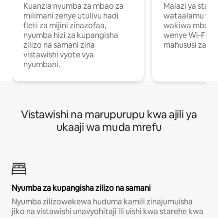
Kuanzia nyumba za mbao za
Malazi ya star
milimani zenye utulivu hadi
wataalamu wan
fleti za mijini zinazofaa,
wakiwa mbali na
nyumba hizi za kupangisha
wenye Wi-Fi n
zilizo na samani zina
mahususi za kuf
vistawishi vyote vya
nyumbani.
Vistawishi na marupurupu kwa ajili ya
ukaaji wa muda mrefu
Nyumba za kupangisha zilizo na samani
Nyumba zilizowekewa huduma kamili zinajumuisha
jiko na vistawishi unavyohitaji ili uishi kwa starehe kwa