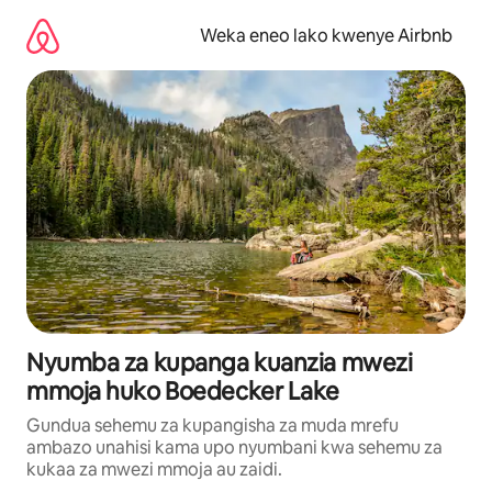
Ruka
kwenda
Weka eneo lako kwenye Airbnb
kwenye
maudhui
Nyumba za kupanga kuanzia mwezi
mmoja huko Boedecker Lake
Gundua sehemu za kupangisha za muda mrefu
ambazo unahisi kama upo nyumbani kwa sehemu za
kukaa za mwezi mmoja au zaidi.