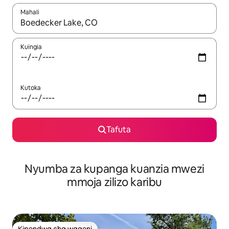
Mahali
Wakati matokeo yanapatikana, vinjari kwa kutumia vitufe vya v
Kuingia
Kutoka
Tafuta
Nyumba za kupanga kuanzia mwezi
mmoja zilizo karibu