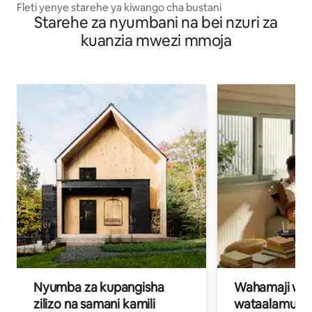
Fleti yenye starehe ya kiwango cha bustani
Starehe za nyumbani na bei nzuri za
kuanzia mwezi mmoja
Nyumba za kupangisha
Wahamaji wa ki
zilizo na samani kamili
wataalamu wa