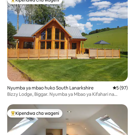
Kipendwa cha wageni
Kipendwa maarufu cha wageni
Nyumba ya mbao huko South Lanarkshire
Ukadiriaji 
5 (97)
Bizzy Lodge, Biggar. Nyumba ya Mbao ya Kifahari na
Beseni la Maji Moto
Kipendwa cha wageni
Kipendwa maarufu cha wageni