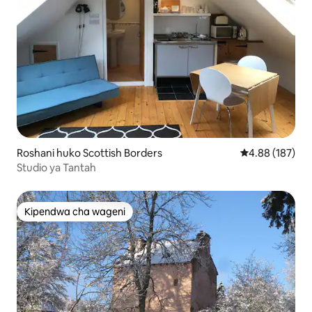
Roshani huko Scottish Borders
Ukadiriaji wa w
4.88 (187)
Studio ya Tantah
Kipendwa cha wageni
Kipendwa cha wageni