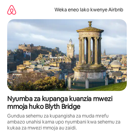
Ruka
kwenda
Weka eneo lako kwenye Airbnb
kwenye
maudhui
Nyumba za kupanga kuanzia mwezi
mmoja huko Blyth Bridge
Gundua sehemu za kupangisha za muda mrefu
ambazo unahisi kama upo nyumbani kwa sehemu za
kukaa za mwezi mmoja au zaidi.