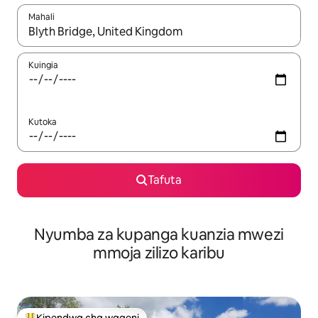
Mahali
Wakati matokeo yanapatikana, vinjari kwa kutumia vitufe vya v
Kuingia
Kutoka
Tafuta
Nyumba za kupanga kuanzia mwezi
mmoja zilizo karibu