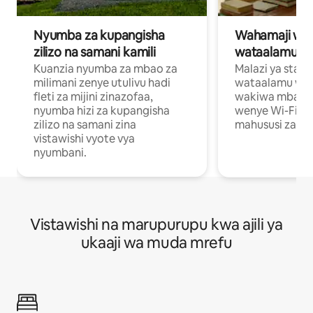
Nyumba za kupangisha
Wahamaji wa ki
zilizo na samani kamili
wataalamu wa
Kuanzia nyumba za mbao za
Malazi ya star
milimani zenye utulivu hadi
wataalamu wan
fleti za mijini zinazofaa,
wakiwa mbali na
nyumba hizi za kupangisha
wenye Wi-Fi n
zilizo na samani zina
mahususi za kuf
vistawishi vyote vya
nyumbani.
Vistawishi na marupurupu kwa ajili ya
ukaaji wa muda mrefu