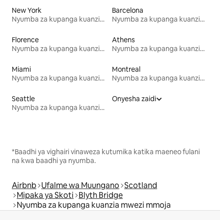
New York
Barcelona
Nyumba za kupanga kuanzia mwezi mmoja
Nyumba za kupanga kuanzia mwezi mmoja
Florence
Athens
Nyumba za kupanga kuanzia mwezi mmoja
Nyumba za kupanga kuanzia mwezi mmoja
Miami
Montreal
Nyumba za kupanga kuanzia mwezi mmoja
Nyumba za kupanga kuanzia mwezi mmoja
Seattle
Onyesha zaidi
Nyumba za kupanga kuanzia mwezi mmoja
*Baadhi ya vighairi vinaweza kutumika katika maeneo fulani
na kwa baadhi ya nyumba.
Airbnb
Ufalme wa Muungano
Scotland
Mipaka ya Skoti
Blyth Bridge
Nyumba za kupanga kuanzia mwezi mmoja