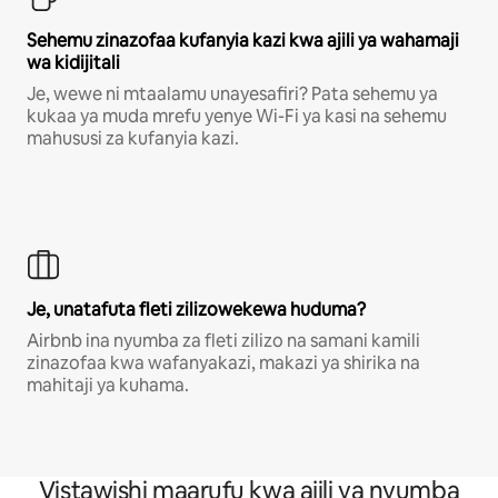
Sehemu zinazofaa kufanyia kazi kwa ajili ya wahamaji
wa kidijitali
Je, wewe ni mtaalamu unayesafiri? Pata sehemu ya
kukaa ya muda mrefu yenye Wi-Fi ya kasi na sehemu
mahususi za kufanyia kazi.
Je, unatafuta fleti zilizowekewa huduma?
Airbnb ina nyumba za fleti zilizo na samani kamili
zinazofaa kwa wafanyakazi, makazi ya shirika na
mahitaji ya kuhama.
Vistawishi maarufu kwa ajili ya nyumba