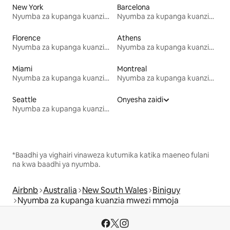
New York
Barcelona
Nyumba za kupanga kuanzia mwezi mmoja
Nyumba za kupanga kuanzia mwezi mmoja
Florence
Athens
Nyumba za kupanga kuanzia mwezi mmoja
Nyumba za kupanga kuanzia mwezi mmoja
Miami
Montreal
Nyumba za kupanga kuanzia mwezi mmoja
Nyumba za kupanga kuanzia mwezi mmoja
Seattle
Onyesha zaidi
Nyumba za kupanga kuanzia mwezi mmoja
*Baadhi ya vighairi vinaweza kutumika katika maeneo fulani
na kwa baadhi ya nyumba.
Airbnb
Australia
New South Wales
Biniguy
Nyumba za kupanga kuanzia mwezi mmoja