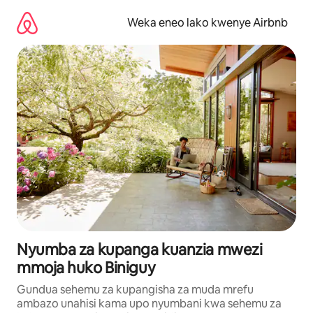
Ruka
kwenda
Weka eneo lako kwenye Airbnb
kwenye
maudhui
Nyumba za kupanga kuanzia mwezi
mmoja huko Biniguy
Gundua sehemu za kupangisha za muda mrefu
ambazo unahisi kama upo nyumbani kwa sehemu za