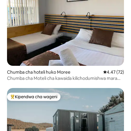
Chumba cha hoteli huko Moree
Ukadiriaji wa 
4.47 (72)
Chumba cha Moteli cha kawaida kilichodumishwa mara
mbili huko Moree
Kipendwa cha wageni
Kipendwa maarufu cha wageni