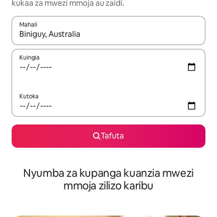
kukaa za mwezi mmoja au zaidi.
Mahali
Wakati matokeo yanapatikana, vinjari kwa kutumia vitufe vya v
Kuingia
Kutoka
Tafuta
Nyumba za kupanga kuanzia mwezi
mmoja zilizo karibu