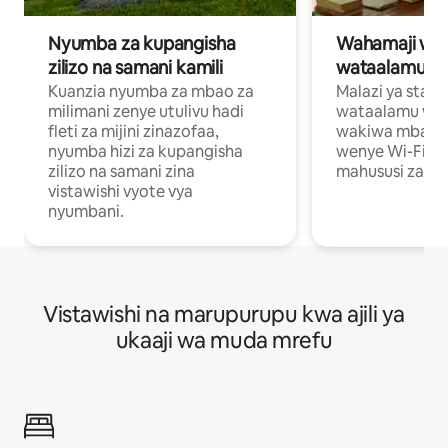
Nyumba za kupangisha
Wahamaji wa ki
zilizo na samani kamili
wataalamu wa
Kuanzia nyumba za mbao za
Malazi ya star
milimani zenye utulivu hadi
wataalamu wan
fleti za mijini zinazofaa,
wakiwa mbali na
nyumba hizi za kupangisha
wenye Wi-Fi n
zilizo na samani zina
mahususi za kuf
vistawishi vyote vya
nyumbani.
Vistawishi na marupurupu kwa ajili ya
ukaaji wa muda mrefu