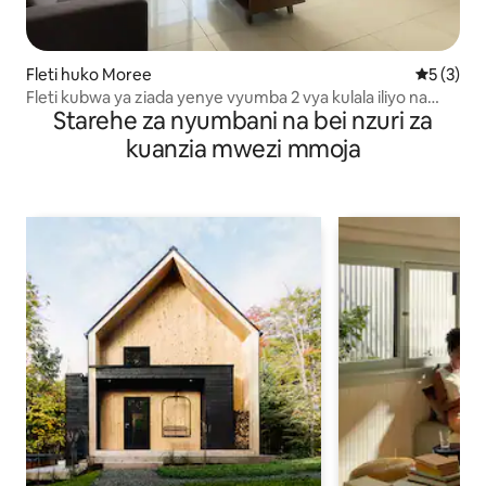
Fleti huko Moree
Ukadiriaji
5 (3)
Fleti kubwa ya ziada yenye vyumba 2 vya kulala iliyo na
Starehe za nyumbani na bei nzuri za
Mabwawa ya Joto
kuanzia mwezi mmoja