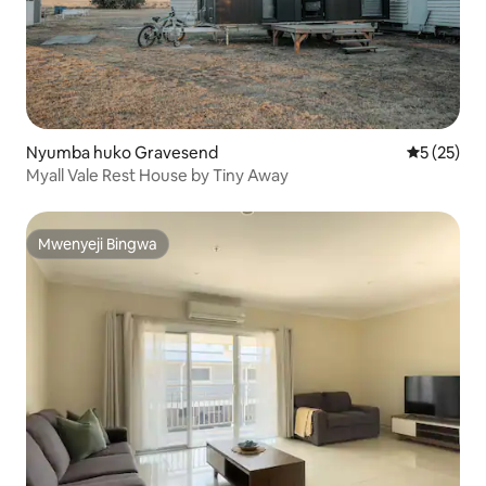
Nyumba huko Gravesend
Ukadiriaji 
5 (25)
Myall Vale Rest House by Tiny Away
Mwenyeji Bingwa
Mwenyeji Bingwa