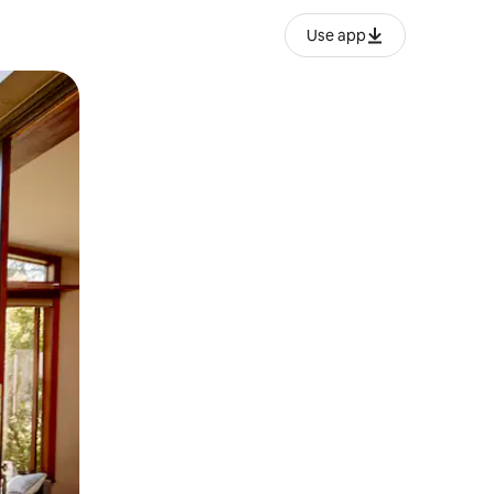
Use app
lezesha kidole kwenye ishara.