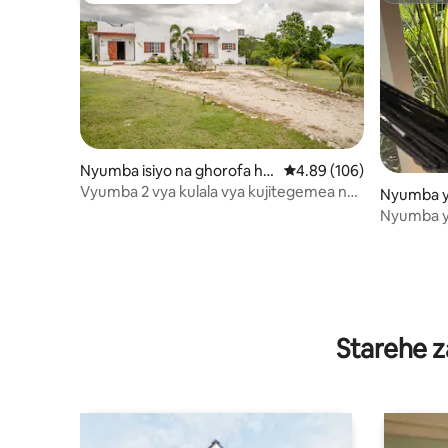
Nyumba isiyo na ghorofa hu
Ukadiriaji wa wastani wa
4.89 (106)
ko Treasure Beach
Vyumba 2 vya kulala vya kujitegemea na
Nyumba y
bwawa. Vila za Azteca
enchmans
Nyumba ya
Vila ya Bu
Starehe z