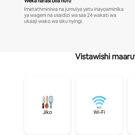
Weka nafasi bila hofu
Imetathminiwa na jumuiya yetu inayoaminika
ya wageni na usaidizi wa saa 24 wakati wa
ukaaji wako wa siku nyingi.
Vistawishi maaru
Jiko
Wi-Fi