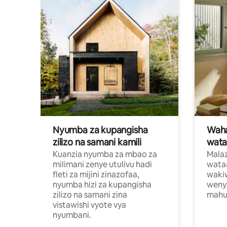
Nyumba za kupangisha
Waham
zilizo na samani kamili
wata
Kuanzia nyumba za mbao za
Malaz
milimani zenye utulivu hadi
wata
fleti za mijini zinazofaa,
wakiw
nyumba hizi za kupangisha
weny
zilizo na samani zina
mahus
vistawishi vyote vya
nyumbani.