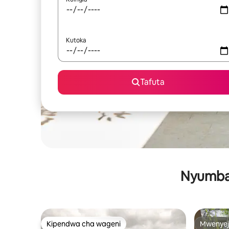
Kutoka
Tafuta
Nyumba 
Kipendwa cha wageni
Mwenyej
Kipendwa cha wageni
Mwenyej