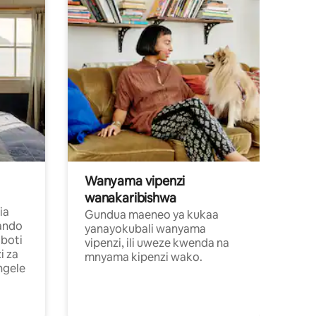
Wanyama vipenzi
wanakaribishwa
ia
Gundua maeneo ya kukaa
ando
yanayokubali wanyama
boti
vipenzi, ili uweze kwenda na
i za
mnyama kipenzi wako.
ngele