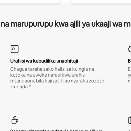
 na marupurupu kwa ajili ya ukaaji wa
Urahisi wa kubadilika unaohitaji
B
Chagua tarehe zako halisi za kuingia na
B
kutoka na uweke nafasi kwa urahisi
y
mtandaoni, bila kujizatiti au nyaraka zozote
m
za ziada.*