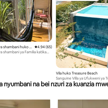
 4.89 kati ya 5, tathmini 106
a shambani huko Fr
Ukadiriaji wa wastani wa 4.94 kati ya 5, tathm
4.94 (65)
 Bay
 shambani ya Familia katika
stani ya Ufukweni ya Kitropiki
Vila huko Treasure Beach
Sanguine Villa ya Ufukweni ya 
a nyumbani na bei nzuri za kuanzia m
Beach ya Majira ya Kiangazi