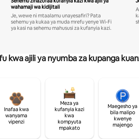
Sehemu zinazofaa kufanyia kazi kwa ajili ya
J
wahamaji wa kidijitali
A
Je, wewe ni mtaalamu unayesafiri? Pata
k
sehemu ya kukaa ya muda mrefu yenye Wi-Fi
s
ya kasi na sehemu mahususi za kufanyia kazi.
fu kwa ajili ya nyumba za kupanga ku
Meza ya
Maegesho ya
Inafaa kwa
kufanyia kazi
bila malipo
wanyama
kwa
kwenye
vipenzi
kompyuta
majengo
mpakato