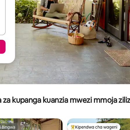
za kupanga kuanzia mwezi mmoja ziliz
i Bingwa
Kipendwa cha wageni
i Bingwa
Kipendwa maarufu cha wageni