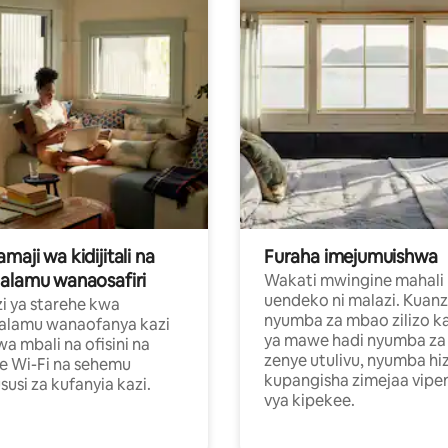
aji wa kidijitali na
Furaha imejumuishwa
alamu wanaosafiri
Wakati mwingine mahali
uendeko ni malazi. Kuanz
i ya starehe kwa
nyumba za mbao zilizo k
alamu wanaofanya kazi
ya mawe hadi nyumba za 
a mbali na ofisini na
zenye utulivu, nyumba hiz
e Wi-Fi na sehemu
kupangisha zimejaa vipe
usi za kufanyia kazi.
vya kipekee.