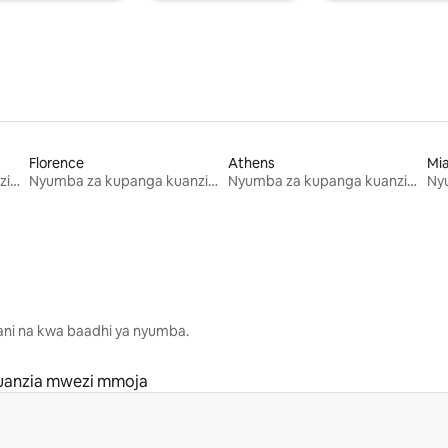
Florence
Athens
Mi
Nyumba za kupanga kuanzia mwezi mmoja
Nyumba za kupanga kuanzia mwezi mmoja
Nyumba za kupanga kuanzia mwezi mmoja
lani na kwa baadhi ya nyumba.
uanzia mwezi mmoja