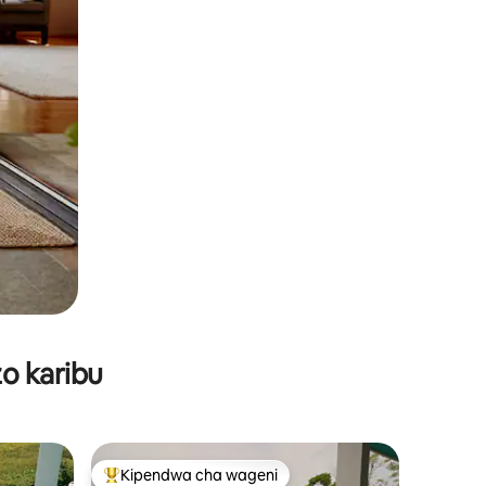
o karibu
Kipendwa cha wageni
Kipendwa maarufu cha wageni