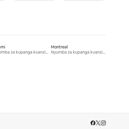
ami
Montreal
Nyumba za kupanga kuanzia mwezi mmoja
Nyumba za kupanga kuanzia mwezi mmoja