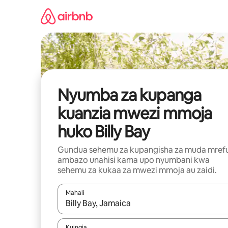
Ruka
kwenda
kwenye
maudhui
Nyumba za kupanga
kuanzia mwezi mmoja
huko Billy Bay
Gundua sehemu za kupangisha za muda mref
ambazo unahisi kama upo nyumbani kwa
sehemu za kukaa za mwezi mmoja au zaidi.
Mahali
Wakati matokeo yanapatikana, vinjari kwa kutumia
Kuingia