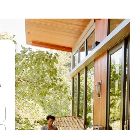
u
 vitufe vya vishale vya juu na chini au uchunguze kwa kugusa au kute