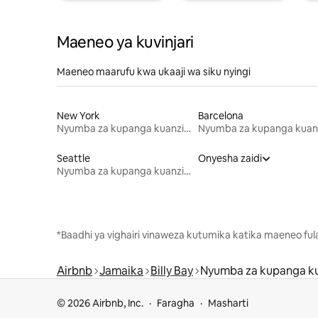
Maeneo ya kuvinjari
Maeneo maarufu kwa ukaaji wa siku nyingi
New York
Barcelona
Nyumba za kupanga kuanzia mwezi mmoja
Seattle
Onyesha zaidi
Nyumba za kupanga kuanzia mwezi mmoja
*Baadhi ya vighairi vinaweza kutumika katika maeneo fu
Airbnb
Jamaika
Billy Bay
Nyumba za kupanga k
© 2026 Airbnb, Inc.
Faragha
Masharti