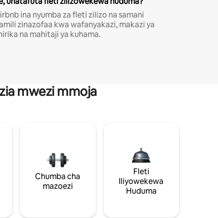
e, unatafuta fleti zilizowekewa huduma?
irbnb ina nyumba za fleti zilizo na samani
amili zinazofaa kwa wafanyakazi, makazi ya
hirika na mahitaji ya kuhama.
anzia mwezi mmoja
Fleti
Chumba cha
Iliyowekewa
mazoezi
Huduma