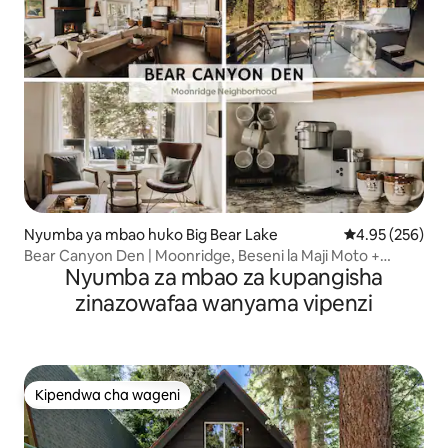
Nyumba ya mbao huko Big Bear Lake
Ukadiriaji wa w
4.95 (256)
Bear Canyon Den | Moonridge, Beseni la Maji Moto +
Nyumba za mbao za kupangisha
Mionekano!
zinazowafaa wanyama vipenzi
Kipendwa cha wageni
Kipendwa cha wageni