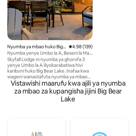
Inatoshea watu 5 |
vitanda 2 | bafu 1
shimo la moto na j
nyama la Blacksto
kipekee ya miti n
madirisha makubw
yenye starehe iliy
Smart TV Jiko lililo
Nyumba ya mbao huko Big
Ukadiriaji wa wastani wa 4.98 kat
4.98 (139)
mashine ya kuten
Bear
Nyumba yenye Umbo la A, Beseni la Maji
Keurig na vyombo 
Moto, Chumba cha Michezo, Meko,
Skyfall Lodge ni nyumba ya ghorofa 3
wa juu
Sitaha, Mwonekano
yenye Umbo la A iliyokarabatiwa hivi
karibuni huko Big Bear Lake. Inafaa kwa
wageni wanaotafuta nyumba ya mbao
Vistawishi maarufu kwa ajili ya nyumba
iliyo na beseni la maji moto, chumba cha
michezo na mandhari ya milima karibu
za mbao za kupangisha jijini Big Bear
na eneo la kuteleza thelujini, matembezi
Lake
marefu na kijiji. Eneo la mapumziko la
mlima lenye utulivu dakika chache
kutoka Snow Summit Ski Resort, Bear
Mountain Ski Resort na Big Bear Lake
Village. * Beseni la maji moto la
kujitegemea * Chumba cha michezo cha
arcade * Vyumba 4 vya kulala, mabafu 3 *