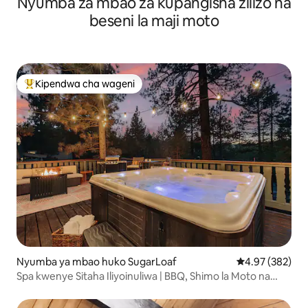
Nyumba za mbao za kupangisha zilizo na
beseni la maji moto
Kipendwa cha wageni
Kipendwa maarufu cha wageni
Nyumba ya mbao huko SugarLoaf
Ukadiriaji wa w
4.97 (382)
Spa kwenye Sitaha Iliyoinuliwa | BBQ, Shimo la Moto na
Mandhari