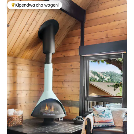
Kipendwa cha wageni
Kipendwa maarufu cha wageni