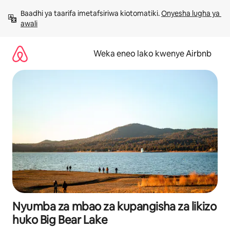
Ruka
Baadhi ya taarifa imetafsiriwa kiotomatiki. 
Onyesha lugha ya 
kwenda
awali
kwenye
maudhui
Weka eneo lako kwenye Airbnb
Nyumba za mbao za kupangisha za likizo
huko Big Bear Lake