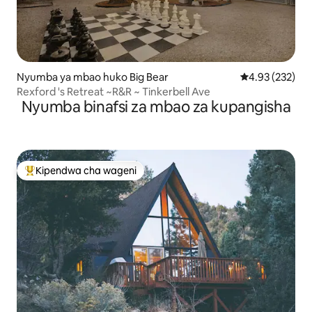
Nyumba ya mbao huko Big Bear
Ukadiriaji wa w
4.93 (232)
Rexford 's Retreat ~R&R ~ Tinkerbell Ave
Nyumba binafsi za mbao za kupangisha
Kipendwa cha wageni
Kipendwa maarufu cha wageni