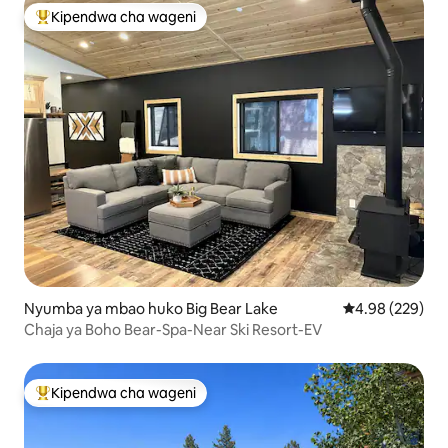
Kipendwa cha wageni
Kipendwa maarufu cha wageni
Nyumba ya mbao huko Big Bear Lake
Ukadiriaji wa w
4.98 (229)
Chaja ya Boho Bear-Spa-Near Ski Resort-EV
Kipendwa cha wageni
Kipendwa maarufu cha wageni