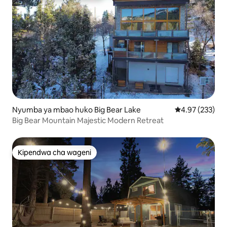
Nyumba ya mbao huko Big Bear Lake
Ukadiriaji wa w
4.97 (233)
Big Bear Mountain Majestic Modern Retreat
Kipendwa cha wageni
Kipendwa cha wageni