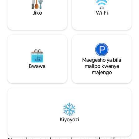
Mechi ya kuni ya kupendeza * Sitaha
kubwa yenye mandhari ya mlima na
Jiko
Wi-Fi
mteremko wa ski * Karibu na maeneo ya
kuteleza kwenye theluji, kuteleza
kwenye ubao kwenye theluji,
matembezi na shughuli za ziwani
Maegesho ya bila
Bwawa
malipo kwenye
majengo
Kiyoyozi