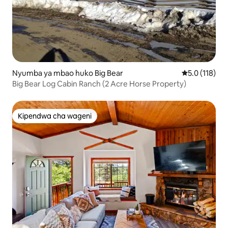
Nyumba ya mbao huko Big Bear
Ukadiriaji wa 
5.0 (118)
Big Bear Log Cabin Ranch (2 Acre Horse Property)
Kipendwa cha wageni
Kipendwa cha wageni