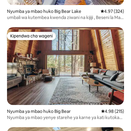
Nyumba ya mbao huko Big Bear Lake
Ukadiriaji wa w
4.97 (324)
umbali wa kutembea kwenda ziwani na kijiji , Beseni la Maji
Moto
Kipendwa cha wageni
Kipendwa cha wageni
Nyumba ya mbao huko Big Bear
Ukadiriaji wa w
4.98 (215)
Nyumba ya mbao yenye starehe ya karne ya kati kutoka
kwenye njia za matembezi