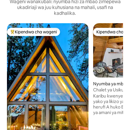
Wageni wanakubali: nyumba hizi za mbao zimepewa
ukadiriaji wa juu kuhusiana na mahali, usafi na
kadhalika.
Kipendwa cha wageni
Kipendwa cha wa
Kipendwa maarufu cha wageni
Kipendwa cha wa
Nyumba ya mbao h
ear Lake
Chalet ya Usiku 
la A | Spa, Meko,
Karibu kwenye Mi
yako ya likizo ya 
herufi A huko Big 
ya amani ya miti na
kupumzika yenye 
meko ya gesi yeny
linalofaa karibu na