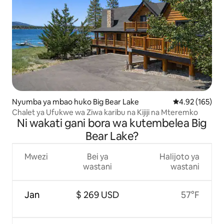
Nyumba ya mbao huko Big Bear Lake
Ukadiriaji wa w
4.92 (165)
Chalet ya Ufukwe wa Ziwa karibu na Kijiji na Mteremko
Ni wakati gani bora wa kutembelea Big
Bear Lake?
Mwezi
Bei ya
Halijoto ya
wastani
wastani
Jan
$ 269 USD
57°F