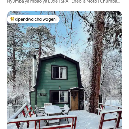
Nyumba ya mbao ya Luxe | SPA | Eneo la Moto | Chumba
cha Michezo | Gari la Umeme | Mbwa
Kipendwa cha wageni
Kipendwa maarufu cha wageni