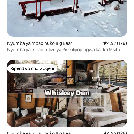
Nyumba ya mbao huko Big Bear
Ukadiriaji wa w
4.97 (176)
Nyumba ya mbao tulivu ya Pine iliyojengwa katika Msitu
wa Kitaifa
Kipendwa cha wageni
Kipendwa cha wageni
Nyumba ya mbao huko Big Bear
Ukadiriaji wa w
4.95 (126)