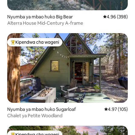
Nyumba ya mbao huko Big Bear
Ukadiriaji wa wa
4.96 (398)
Alterra House Mid-Century A-frame
Kipendwa cha wageni
Kipendwa maarufu cha wageni
Nyumba ya mbao huko Sugarloaf
Ukadiriaji wa w
4.97 (105)
Chalet ya Petite Woodland
Kipendwa cha wageni