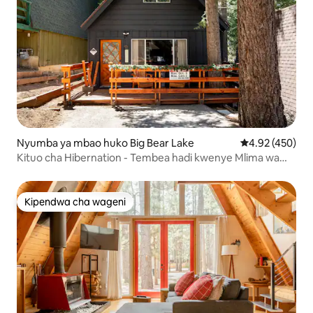
Nyumba ya mbao huko Big Bear Lake
Ukadiriaji wa w
4.92 (450)
Kituo cha Hibernation - Tembea hadi kwenye Mlima wa
Bear!
Kipendwa cha wageni
Kipendwa cha wageni