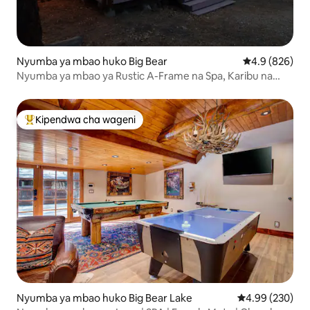
Nyumba ya mbao huko Big Bear
Ukadiriaji wa 
4.9 (826)
Nyumba ya mbao ya Rustic A-Frame na Spa, Karibu na
Uwanja wa Gofu!
Kipendwa cha wageni
Kipendwa maarufu cha wageni
Nyumba ya mbao huko Big Bear Lake
Ukadiriaji wa w
4.99 (230)