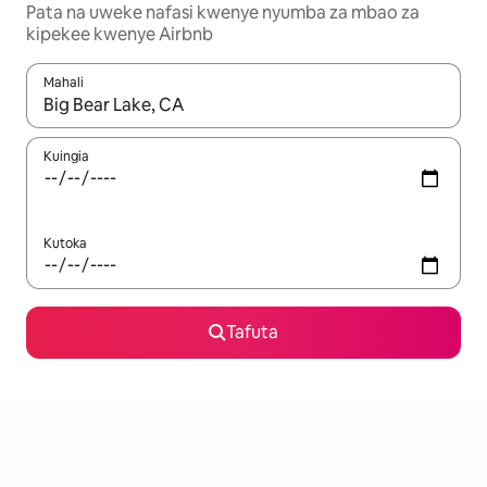
Pata na uweke nafasi kwenye nyumba za mbao za
kipekee kwenye Airbnb
Mahali
Wakati matokeo yanapatikana, vinjari kwa kutumia vitufe vya v
Kuingia
Kutoka
Tafuta