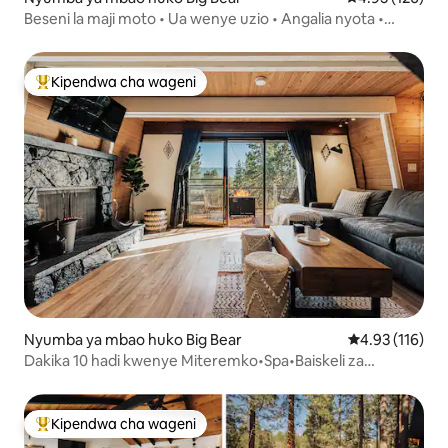
Beseni la maji moto • Ua wenye uzio • Angalia nyota •
Sitaha ya Kuzunguka
Kipendwa cha wageni
Kipendwa maarufu cha wageni
Nyumba ya mbao huko Big Bear
Ukadiriaji wa w
4.93 (116)
Dakika 10 hadi kwenye Miteremko•Spa•Baiskeli za
Umeme•Mionekano•Soketi ya EV
Kipendwa cha wageni
Kipendwa maarufu cha wageni