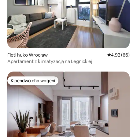
Fleti huko Wrocław
Ukadiriaji wa 
4.92 (66)
Apartament z klimatyzacją na Legnickiej
Kipendwa cha wageni
Kipendwa cha wageni