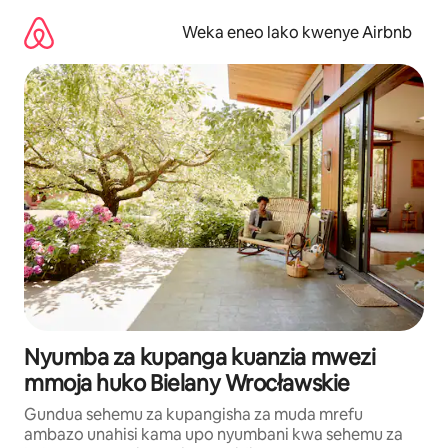
Ruka
kwenda
Weka eneo lako kwenye Airbnb
kwenye
maudhui
Nyumba za kupanga kuanzia mwezi
mmoja huko Bielany Wrocławskie
Gundua sehemu za kupangisha za muda mrefu
ambazo unahisi kama upo nyumbani kwa sehemu za