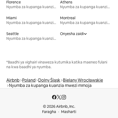
Florence
Athens
Nyumba za kupanga kuanzia mwezi mmoja
Nyumba za kupanga kuanzia mwezi mmoja
Miami
Montreal
Nyumba za kupanga kuanzia mwezi mmoja
Nyumba za kupanga kuanzia mwezi mmoja
Seattle
Onyesha zaidi
Nyumba za kupanga kuanzia mwezi mmoja
*Baadhi ya vighairi vinaweza kutumika katika maeneo fulani
na kwa baadhi ya nyumba.
Airbnb
Poland
Dolny Śląsk
Bielany Wrocławskie
Nyumba za kupanga kuanzia mwezi mmoja
© 2026 Airbnb, Inc.
Faragha
Masharti