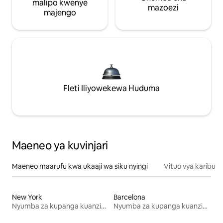
malipo kwenye
mazoezi
majengo
Fleti Iliyowekewa Huduma
Maeneo ya kuvinjari
Maeneo maarufu kwa ukaaji wa siku nyingi
Vituo vya karibu
New York
Barcelona
Nyumba za kupanga kuanzia mwezi mmoja
Nyumba za kupanga kuanzia mwezi mmoja