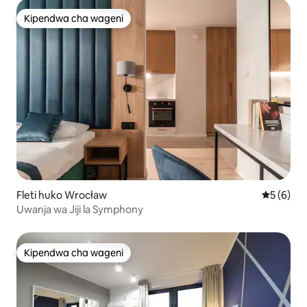
Kipendwa cha wageni
Kipendwa cha wageni
Fleti huko Wrocław
Ukadiriaji
5 (6)
Uwanja wa Jiji la Symphony
Kipendwa cha wageni
Kipendwa cha wageni