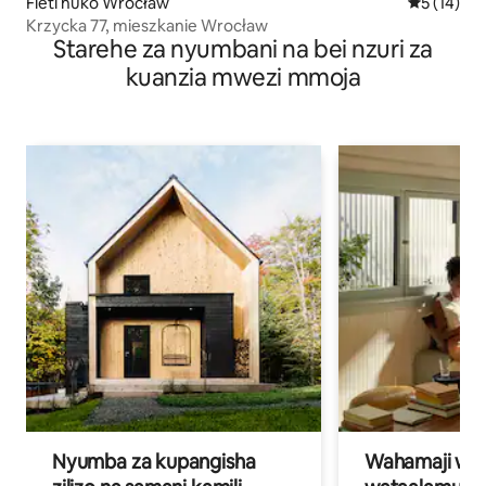
Fleti huko Wrocław
Ukadiriaji 
5 (14)
Krzycka 77, mieszkanie Wrocław
Starehe za nyumbani na bei nzuri za
kuanzia mwezi mmoja
Nyumba za kupangisha
Wahamaji wa ki