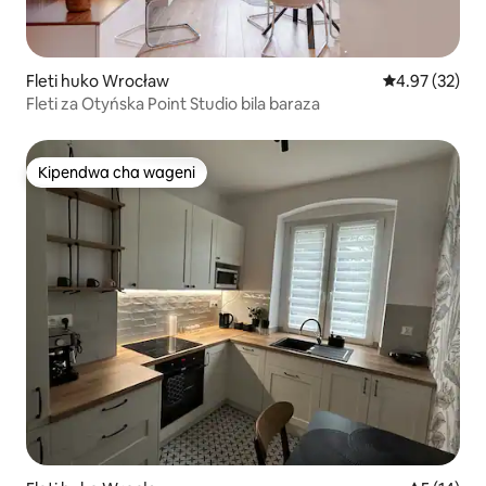
Fleti huko Wrocław
Ukadiriaji wa 
4.97 (32)
Fleti za Otyńska Point Studio bila baraza
Kipendwa cha wageni
Kipendwa cha wageni