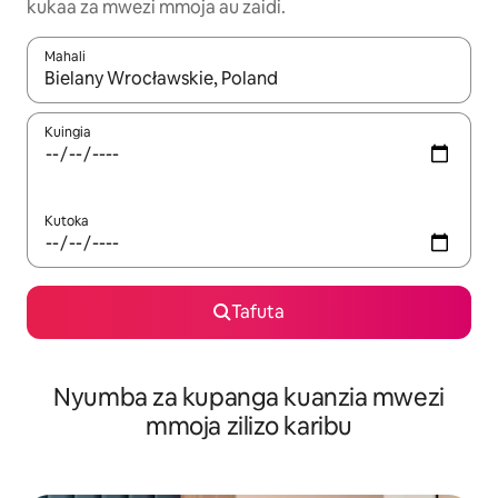
kukaa za mwezi mmoja au zaidi.
Mahali
Wakati matokeo yanapatikana, vinjari kwa kutumia vitufe vya v
Kuingia
Kutoka
Tafuta
Nyumba za kupanga kuanzia mwezi
mmoja zilizo karibu