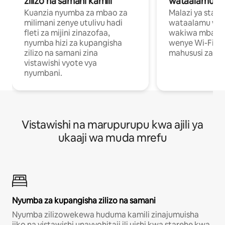
zilizo na samani kamili
wataalamu wa
Kuanzia nyumba za mbao za
Malazi ya star
milimani zenye utulivu hadi
wataalamu wan
fleti za mijini zinazofaa,
wakiwa mbali na
nyumba hizi za kupangisha
wenye Wi-Fi n
zilizo na samani zina
mahususi za kuf
vistawishi vyote vya
nyumbani.
Vistawishi na marupurupu kwa ajili ya
ukaaji wa muda mrefu
Nyumba za kupangisha zilizo na samani
Nyumba zilizowekewa huduma kamili zinajumuisha
jiko na vistawishi unavyohitaji ili uishi kwa starehe kwa