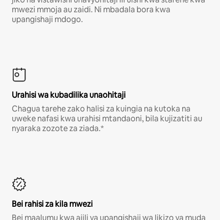
mwezi mmoja au zaidi. Ni mbadala bora kwa
upangishaji mdogo.
Urahisi wa kubadilika unaohitaji
Chagua tarehe zako halisi za kuingia na kutoka na
uweke nafasi kwa urahisi mtandaoni, bila kujizatiti au
nyaraka zozote za ziada.*
Bei rahisi za kila mwezi
Bei maalumu kwa ajili ya upangishaji wa likizo ya muda