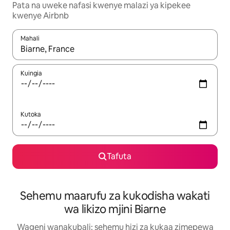
Pata na uweke nafasi kwenye malazi ya kipekee
kwenye Airbnb
Mahali
Wakati matokeo yanapatikana, vinjari kwa kutumia vitufe vya v
Kuingia
Kutoka
Tafuta
Sehemu maarufu za kukodisha wakati
wa likizo mjini Biarne
Wageni wanakubali: sehemu hizi za kukaa zimepewa