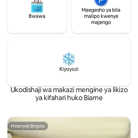
Maegesho ya bila
Bwawa
malipo kwenye
majengo
Kiyoyozi
Ukodishaji wa makazi mengine ya likizo
ya kifahari huko Biarne
Mwenyeji Bingwa
Mwenyeji Bingwa