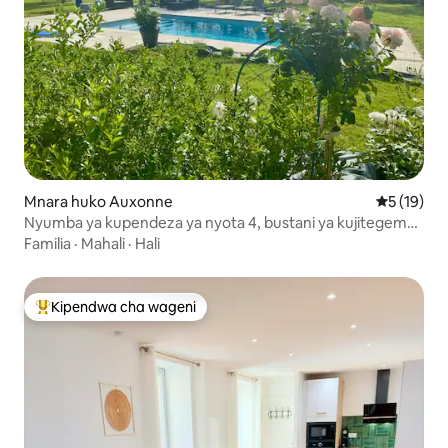
Mnara huko Auxonne
Ukadiriaji 
5 (19)
Nyumba ya kupendeza ya nyota 4, bustani ya kujitegemea
na bwawa la kuogelea
Familia
·
Mahali
·
Hali
Kipendwa cha wageni
Kipendwa maarufu cha wageni