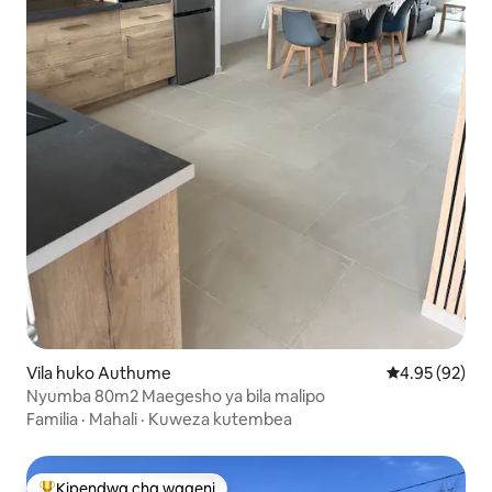
Vila huko Authume
Ukadiriaji wa 
4.95 (92)
Nyumba 80m2 Maegesho ya bila malipo
Familia
·
Mahali
·
Kuweza kutembea
Kipendwa cha wageni