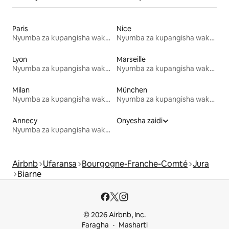
Paris
Nice
Nyumba za kupangisha wakati wa likizo
Nyumba za kupangisha wakati wa likizo
Lyon
Marseille
Nyumba za kupangisha wakati wa likizo
Nyumba za kupangisha wakati wa likizo
Milan
München
Nyumba za kupangisha wakati wa likizo
Nyumba za kupangisha wakati wa likizo
Annecy
Onyesha zaidi
Nyumba za kupangisha wakati wa likizo
Airbnb
Ufaransa
Bourgogne-Franche-Comté
Jura
Biarne
© 2026 Airbnb, Inc.
Faragha
Masharti