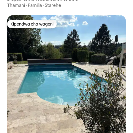
Thamani
·
Familia
·
Starehe
Kipendwa cha wageni
Kipendwa cha wageni