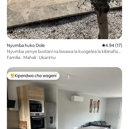
Nyumba huko Dole
Ukadiriaji wa 
4.94 (17)
Nyumba yenye bustani na bwawa la kuogelea la kibinafsi
huko Mont-Roland
Familia
·
Mahali
·
Ukarimu
Kipendwa cha wageni
Kipendwa maarufu cha wageni