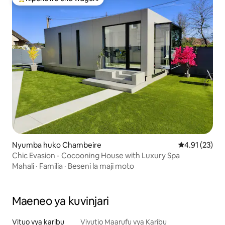
Kipendwa maarufu cha wageni
Nyumba huko Chambeire
Ukadiriaji wa 
4.91 (23)
Chic Evasion - Cocooning House with Luxury Spa
Mahali
·
Familia
·
Beseni la maji moto
Maeneo ya kuvinjari
Vituo vya karibu
Vivutio Maarufu vya Karibu