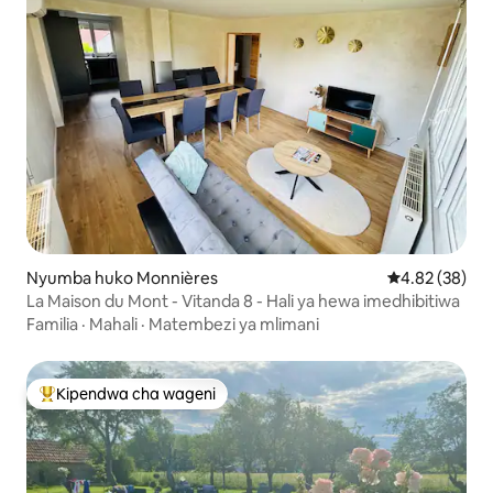
Nyumba huko Monnières
Ukadiriaji wa 
4.82 (38)
La Maison du Mont - Vitanda 8 - Hali ya hewa imedhibitiwa
Familia
·
Mahali
·
Matembezi ya mlimani
Kipendwa cha wageni
Kipendwa maarufu cha wageni