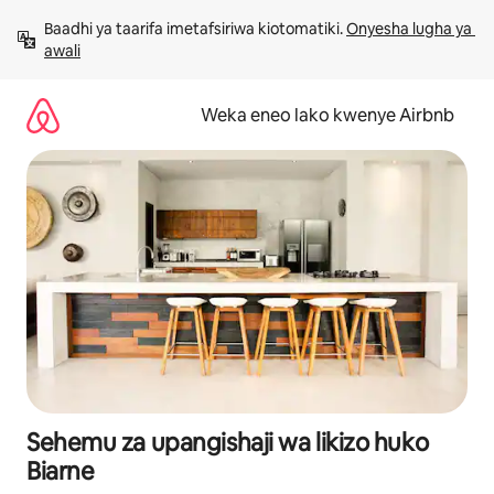
Ruka
Baadhi ya taarifa imetafsiriwa kiotomatiki. 
Onyesha lugha ya 
kwenda
awali
kwenye
maudhui
Weka eneo lako kwenye Airbnb
Sehemu za upangishaji wa likizo huko
Biarne