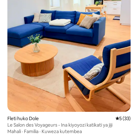
Fleti huko Dole
Ukadiriaji 
5 (33)
Le Salon des Voyageurs - Ina kiyoyozi katikati ya jiji
Mahali
·
Familia
·
Kuweza kutembea