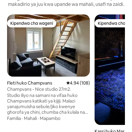
makadirio ya juu kwa upande wa mahali, usafi na zaidi.
Kipendwa cha wageni
Kipendwa cha wa
Kipendwa cha wageni
Kipendwa cha wa
Fleti huko Champvans
Ukadiriaji wa wastani wa 4.94 kat
4.94 (108)
Champvans - Nice studio 27m2.
Studio iliyo na samani na vifaa huko
Champvans katikati ya kijiji. Malazi
yanajumuisha sebule/jiko kwenye
ghorofa ya chini, chumba cha kulala na
bafu/chumba cha choo juu. Vistawishi:
Familia
·
Mahali
·
Mapambo
Jiko, friji, oveni, mikrowevu, kiyoyozi,
mashine ya kutengeneza kahawa iliyo na
Kasri huko Marlien