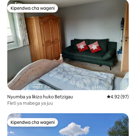
Kipendwa cha wageni
Kipendwa cha wageni
Nyumba ya likizo huko Betzigau
Ukadiriaji wa 
4.92 (97)
Fleti ya mabega ya juu
Kipendwa cha wageni
Kipendwa cha wageni