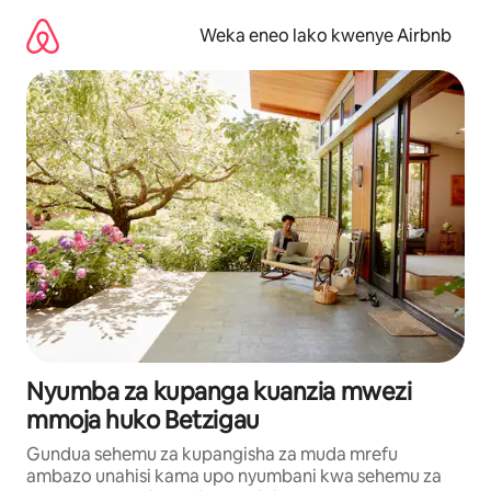
Ruka
kwenda
Weka eneo lako kwenye Airbnb
kwenye
maudhui
Nyumba za kupanga kuanzia mwezi
mmoja huko Betzigau
Gundua sehemu za kupangisha za muda mrefu
ambazo unahisi kama upo nyumbani kwa sehemu za