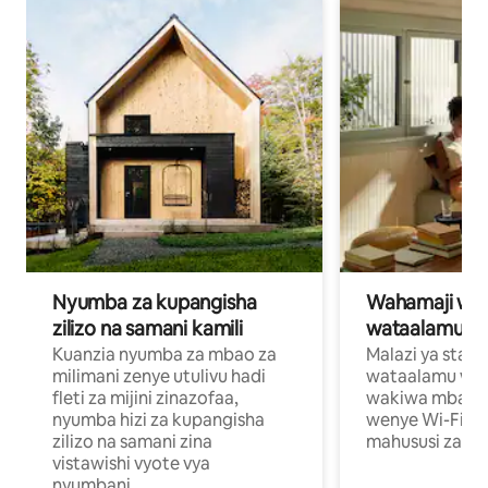
Nyumba za kupangisha
Wahamaji wa ki
zilizo na samani kamili
wataalamu wa
Kuanzia nyumba za mbao za
Malazi ya star
milimani zenye utulivu hadi
wataalamu wan
fleti za mijini zinazofaa,
wakiwa mbali na
nyumba hizi za kupangisha
wenye Wi-Fi n
zilizo na samani zina
mahususi za kuf
vistawishi vyote vya
nyumbani.