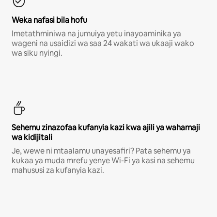
Weka nafasi bila hofu
Imetathminiwa na jumuiya yetu inayoaminika ya
wageni na usaidizi wa saa 24 wakati wa ukaaji wako
wa siku nyingi.
Sehemu zinazofaa kufanyia kazi kwa ajili ya wahamaji
wa kidijitali
Je, wewe ni mtaalamu unayesafiri? Pata sehemu ya
kukaa ya muda mrefu yenye Wi-Fi ya kasi na sehemu
mahususi za kufanyia kazi.