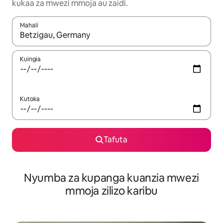
kukaa za mwezi mmoja au zaidi.
Mahali
Wakati matokeo yanapatikana, vinjari kwa kutumia vitufe vya v
Kuingia
Kutoka
Tafuta
Nyumba za kupanga kuanzia mwezi
mmoja zilizo karibu