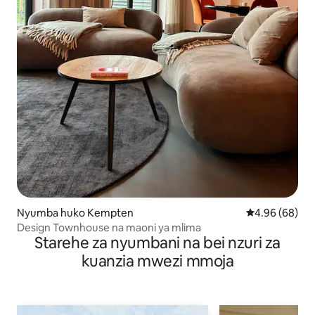
Nyumba huko Kempten
Ukadiriaji wa 
4.96 (68)
Design Townhouse na maoni ya mlima
Starehe za nyumbani na bei nzuri za
kuanzia mwezi mmoja