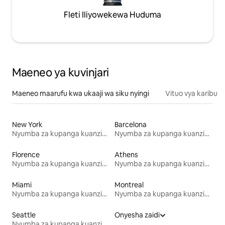
Fleti Iliyowekewa Huduma
Maeneo ya kuvinjari
Maeneo maarufu kwa ukaaji wa siku nyingi
Vituo vya karibu
New York
Barcelona
Nyumba za kupanga kuanzia mwezi mmoja
Nyumba za kupanga kuanzia mwezi mmoja
Florence
Athens
Nyumba za kupanga kuanzia mwezi mmoja
Nyumba za kupanga kuanzia mwezi mmoja
Miami
Montreal
Nyumba za kupanga kuanzia mwezi mmoja
Nyumba za kupanga kuanzia mwezi mmoja
Seattle
Onyesha zaidi
Nyumba za kupanga kuanzia mwezi mmoja