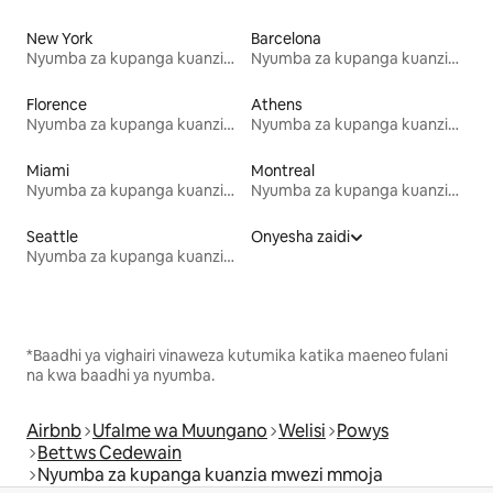
New York
Barcelona
Nyumba za kupanga kuanzia mwezi mmoja
Nyumba za kupanga kuanzia mwezi mmoja
Florence
Athens
Nyumba za kupanga kuanzia mwezi mmoja
Nyumba za kupanga kuanzia mwezi mmoja
Miami
Montreal
Nyumba za kupanga kuanzia mwezi mmoja
Nyumba za kupanga kuanzia mwezi mmoja
Seattle
Onyesha zaidi
Nyumba za kupanga kuanzia mwezi mmoja
*Baadhi ya vighairi vinaweza kutumika katika maeneo fulani
na kwa baadhi ya nyumba.
Airbnb
Ufalme wa Muungano
Welisi
Powys
Bettws Cedewain
Nyumba za kupanga kuanzia mwezi mmoja