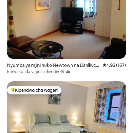
Nyumba ya mjini huko Newtown na Llanllwch
Ukadiriaji wa w
4.92 (167)
aiarn
Eneo zuri la vijijini tulivu 🏡 ☀️ 🏔
Kipendwa cha wageni
Kipendwa maarufu cha wageni