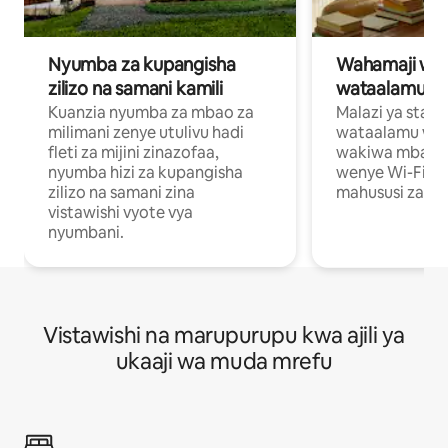
Nyumba za kupangisha
Wahamaji wa ki
zilizo na samani kamili
wataalamu wa
Kuanzia nyumba za mbao za
Malazi ya star
milimani zenye utulivu hadi
wataalamu wan
fleti za mijini zinazofaa,
wakiwa mbali na
nyumba hizi za kupangisha
wenye Wi-Fi n
zilizo na samani zina
mahususi za kuf
vistawishi vyote vya
nyumbani.
Vistawishi na marupurupu kwa ajili ya
ukaaji wa muda mrefu