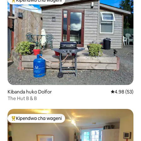
Kipendwa cha wageni
Kipendwa maarufu cha wageni
Kibanda huko Dolfor
Ukadiriaji wa 
4.98 (53)
The Hut B & B
Kipendwa cha wageni
Kipendwa maarufu cha wageni