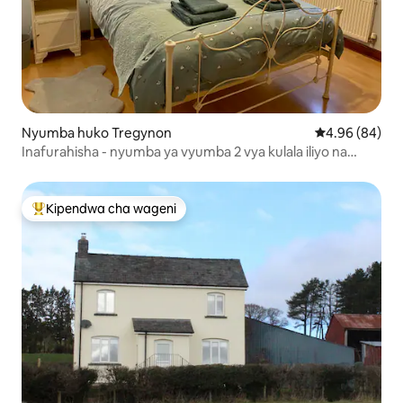
Nyumba huko Tregynon
Ukadiriaji wa 
4.96 (84)
Inafurahisha - nyumba ya vyumba 2 vya kulala iliyo na
maegesho ya kibinafsi.
Kipendwa cha wageni
Kipendwa maarufu cha wageni