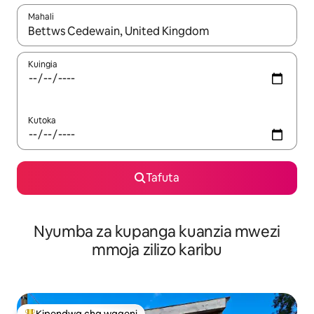
Mahali
Wakati matokeo yanapatikana, vinjari kwa kutumia vitufe vya v
Kuingia
Kutoka
Tafuta
Nyumba za kupanga kuanzia mwezi
mmoja zilizo karibu