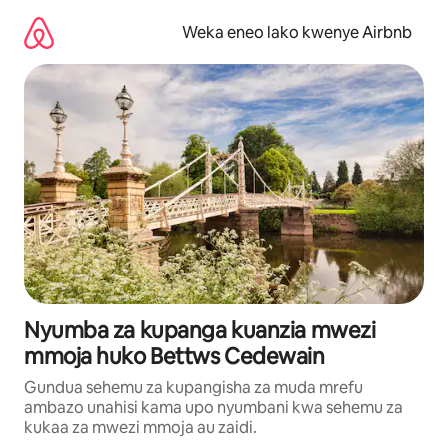
Ruka
kwenda
Weka eneo lako kwenye Airbnb
kwenye
maudhui
Nyumba za kupanga kuanzia mwezi
mmoja huko Bettws Cedewain
Gundua sehemu za kupangisha za muda mrefu
ambazo unahisi kama upo nyumbani kwa sehemu za
kukaa za mwezi mmoja au zaidi.