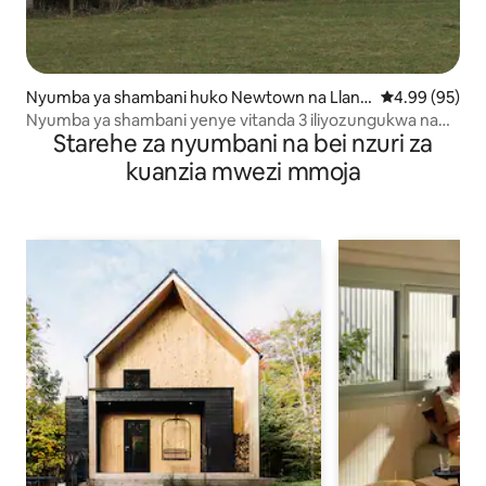
Nyumba ya shambani huko Newtown na Llanll
Ukadiriaji wa 
4.99 (95)
wchaiarn
Nyumba ya shambani yenye vitanda 3 iliyozungukwa na
Starehe za nyumbani na bei nzuri za
mashamba
kuanzia mwezi mmoja