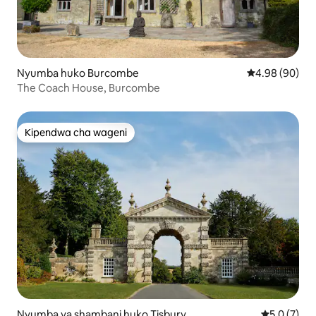
Nyumba huko Burcombe
Ukadiriaji wa 
4.98 (90)
The Coach House, Burcombe
Kipendwa cha wageni
Kipendwa cha wageni
Nyumba ya shambani huko Tisbury
Ukadiriaji w
5.0 (7)