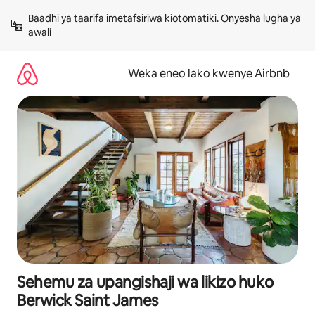
Ruka
Baadhi ya taarifa imetafsiriwa kiotomatiki. 
Onyesha lugha ya 
kwenda
awali
kwenye
maudhui
Weka eneo lako kwenye Airbnb
Sehemu za upangishaji wa likizo huko
Berwick Saint James