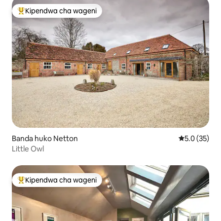
Kipendwa cha wageni
Kipendwa maarufu cha wageni
Banda huko Netton
Ukadiriaji wa
5.0 (35)
Little Owl
Kipendwa cha wageni
Kipendwa maarufu cha wageni