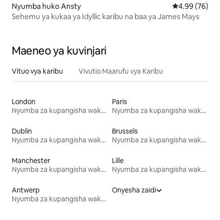
Nyumba huko Ansty
Ukadiriaji wa 
4.99 (76)
Sehemu ya kukaa ya Idyllic karibu na baa ya James Mays
Maeneo ya kuvinjari
Vituo vya karibu
Vivutio Maarufu vya Karibu
London
Paris
Nyumba za kupangisha wakati wa likizo
Nyumba za kupangisha wakati wa likizo
Dublin
Brussels
Nyumba za kupangisha wakati wa likizo
Nyumba za kupangisha wakati wa likizo
Manchester
Lille
Nyumba za kupangisha wakati wa likizo
Nyumba za kupangisha wakati wa likizo
Antwerp
Onyesha zaidi
Nyumba za kupangisha wakati wa likizo