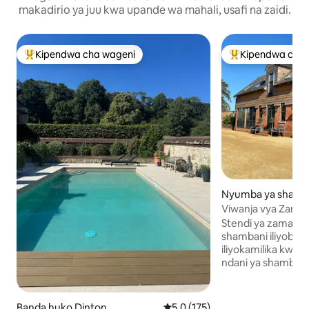
makadirio ya juu kwa upande wa mahali, usafi na zaidi.
Kipendwa cha wageni
Kipendwa cha 
Kipendwa maarufu cha wageni
Kipendwa maaruf
Nyumba ya shamb
Clarendon
Viwanja vya Zaman
Stendi ya zamani 
shambani iliyobadil
iliyokamilika kwa k
ndani ya shamba la ek
vyumba viwili vya k
bafu la chumbani 
tofauti. Chumba kikuu cha kulala kina
Banda huko Dinton
Ukadiriaji wa wastani wa 5.0 kat
5.0 (175)