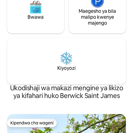
Maegesho ya bila
Bwawa
malipo kwenye
majengo
Kiyoyozi
Ukodishaji wa makazi mengine ya likizo
ya kifahari huko Berwick Saint James
Kipendwa cha wageni
Kipendwa cha wageni