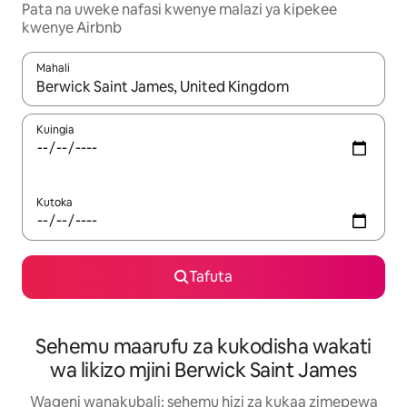
Pata na uweke nafasi kwenye malazi ya kipekee
kwenye Airbnb
Mahali
Wakati matokeo yanapatikana, vinjari kwa kutumia vitufe vya v
Kuingia
Kutoka
Tafuta
Sehemu maarufu za kukodisha wakati
wa likizo mjini Berwick Saint James
Wageni wanakubali: sehemu hizi za kukaa zimepewa