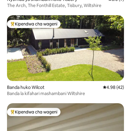
The Arch, The Fonthill Estate, Tisbury, Wiltshire
Kipendwa cha wageni
Kipendwa maarufu cha wageni
Banda huko Wilcot
Ukadiriaji wa 
4.98 (42)
Banda la kifahari mashambani Wiltshire
Kipendwa cha wageni
Kipendwa maarufu cha wageni