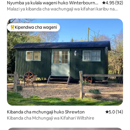
Nyumba ya kulala wageni huko Winterbourne
Ukadiriaji wa 
4.95 (92)
Stoke
Malazi ya kibanda cha wachungaji wa kifahari karibu na
stonehenge
Kipendwa cha wageni
Kipendwa maarufu cha wageni
Kibanda cha mchungaji huko Shrewton
Ukadiriaji wa
5.0 (14)
Kibanda cha Mchungaji wa Kifahari Wiltshire