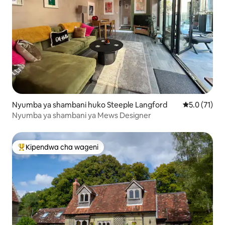
Nyumba ya shambani huko Steeple Langford
Ukadiriaji wa
5.0 (71)
Nyumba ya shambani ya Mews Designer
Kipendwa cha wageni
Kipendwa maarufu cha wageni