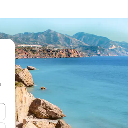
u
 vitufe vya vishale vya juu na chini au uchunguze kwa kugusa au kute