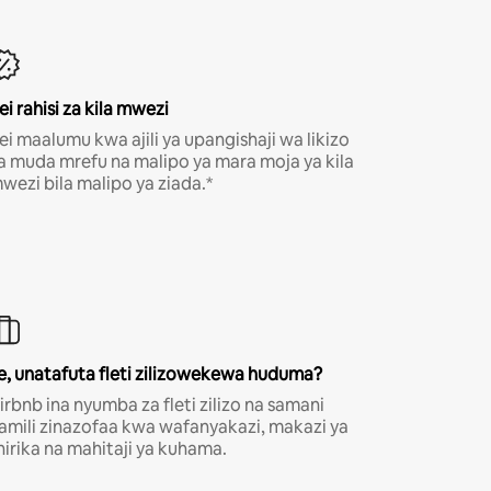
ei rahisi za kila mwezi
ei maalumu kwa ajili ya upangishaji wa likizo
a muda mrefu na malipo ya mara moja ya kila
wezi bila malipo ya ziada.*
e, unatafuta fleti zilizowekewa huduma?
irbnb ina nyumba za fleti zilizo na samani
amili zinazofaa kwa wafanyakazi, makazi ya
hirika na mahitaji ya kuhama.