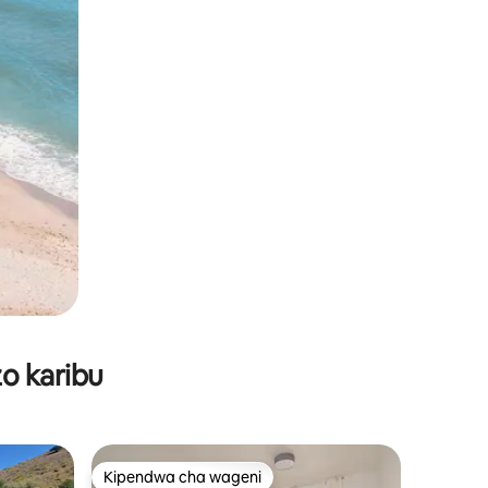
o karibu
Kipendwa cha wageni
Kipendwa cha wageni