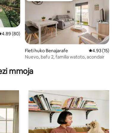
Ukadiriaji wa wastani wa 4.89 kati ya 5, tathmini 80
4.89 (80)
Fleti huko Benajarafe
Ukadiriaji wa wastani 
4.93 (15)
Nuevo, bafu 2, familia watoto, acondair
ini 14
wezi mmoja