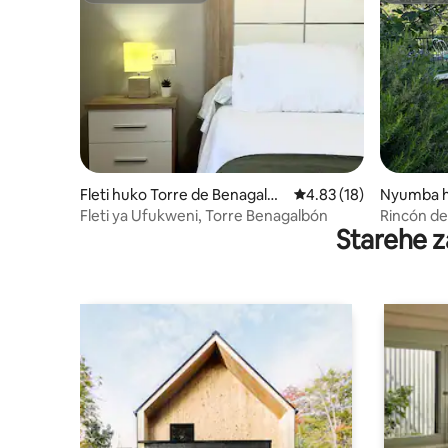
Fleti huko Torre de Benagalbó
Ukadiriaji wa wastani w
4.83 (18)
Nyumba hu
n
ctoria
Fleti ya Ufukweni, Torre Benagalbón
Rincón de 
Starehe z
kila kitu