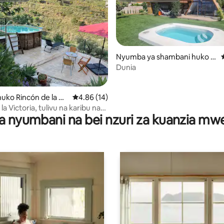
Nyumba ya shambani huko M
álaga
Dunia
a 4.83 kati ya 5, tathmini 18
ko Rincón de la Vi
Ukadiriaji wa wastani wa 4.86 kati ya 5, tathm
4.86 (14)
la Victoria, tulivu na karibu na
a nyumbani na bei nzuri za kuanzia m