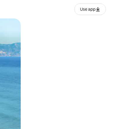
Use app
lezesha kidole kwenye ishara.