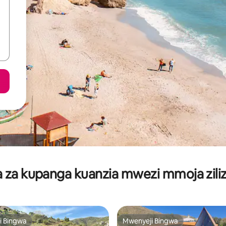
za kupanga kuanzia mwezi mmoja ziliz
i Bingwa
Mwenyeji Bingwa
i Bingwa
Mwenyeji Bingwa