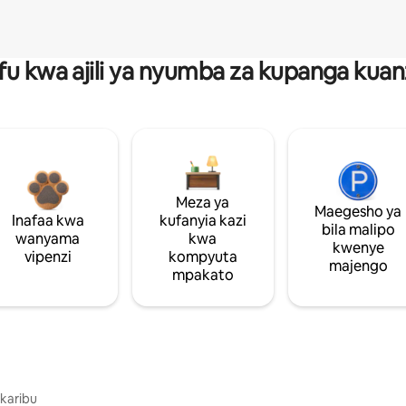
fu kwa ajili ya nyumba za kupanga ku
Meza ya
Maegesho ya
Inafaa kwa
kufanyia kazi
bila malipo
wanyama
kwa
kwenye
vipenzi
kompyuta
majengo
mpakato
 karibu