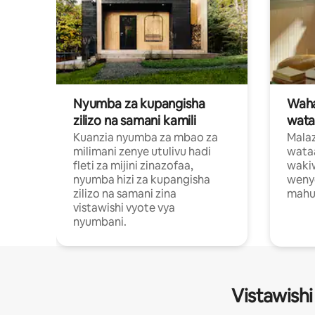
Nyumba za kupangisha
Waham
zilizo na samani kamili
wata
Kuanzia nyumba za mbao za
Malaz
milimani zenye utulivu hadi
wata
fleti za mijini zinazofaa,
wakiw
nyumba hizi za kupangisha
weny
zilizo na samani zina
mahus
vistawishi vyote vya
nyumbani.
Vistawishi