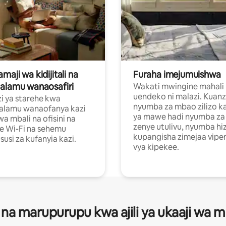
aji wa kidijitali na
Furaha imejumuishwa
alamu wanaosafiri
Wakati mwingine mahali
uendeko ni malazi. Kuanz
i ya starehe kwa
nyumba za mbao zilizo k
alamu wanaofanya kazi
ya mawe hadi nyumba za 
a mbali na ofisini na
zenye utulivu, nyumba hiz
e Wi-Fi na sehemu
kupangisha zimejaa vipe
usi za kufanyia kazi.
vya kipekee.
 na marupurupu kwa ajili ya ukaaji wa