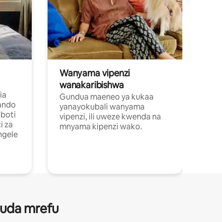
Wanyama vipenzi
wanakaribishwa
ia
Gundua maeneo ya kukaa
ando
yanayokubali wanyama
boti
vipenzi, ili uweze kwenda na
i za
mnyama kipenzi wako.
ngele
 muda mrefu