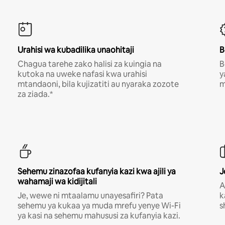
Urahisi wa kubadilika unaohitaji
B
Chagua tarehe zako halisi za kuingia na
B
kutoka na uweke nafasi kwa urahisi
y
mtandaoni, bila kujizatiti au nyaraka zozote
m
za ziada.*
Sehemu zinazofaa kufanyia kazi kwa ajili ya
J
wahamaji wa kidijitali
A
Je, wewe ni mtaalamu unayesafiri? Pata
k
sehemu ya kukaa ya muda mrefu yenye Wi-Fi
s
ya kasi na sehemu mahususi za kufanyia kazi.