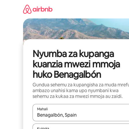
Ruka
kwenda
kwenye
maudhui
Nyumba za kupanga
kuanzia mwezi mmoja
huko Benagalbón
Gundua sehemu za kupangisha za muda mref
ambazo unahisi kama upo nyumbani kwa
sehemu za kukaa za mwezi mmoja au zaidi.
Mahali
Wakati matokeo yanapatikana, vinjari kwa kutumia
Kuingia