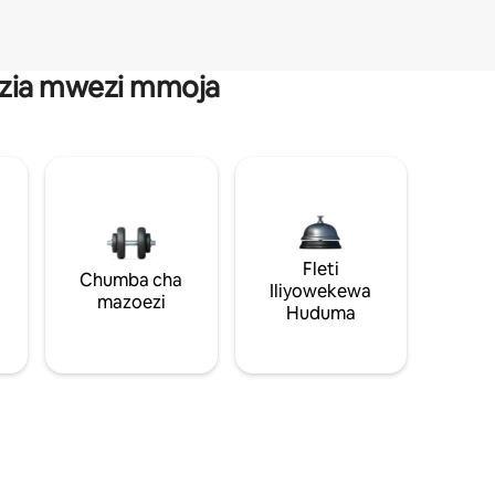
anzia mwezi mmoja
Fleti
Chumba cha
Iliyowekewa
mazoezi
Huduma