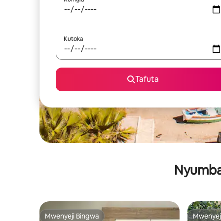
Kutoka
Tafuta
Nyumba 
Mwenyeji Bingwa
Mwenyej
Mwenyeji Bingwa
Mwenyej