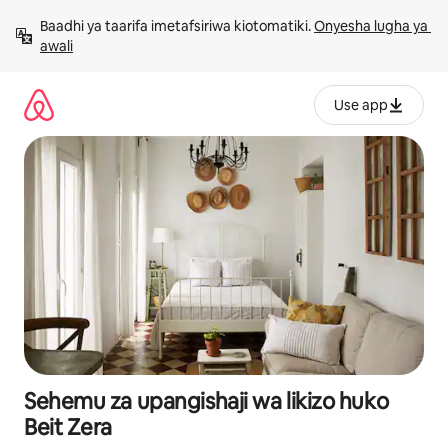
Ruka
Baadhi ya taarifa imetafsiriwa kiotomatiki. 
Onyesha lugha ya 
kwenda
awali
kwenye
maudhui
Use app
Sehemu za upangishaji wa likizo huko
Beit Zera