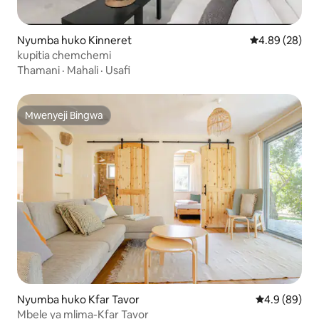
Nyumba huko Kinneret
Ukadiriaji wa 
4.89 (28)
kupitia chemchemi
Thamani
·
Mahali
·
Usafi
Mwenyeji Bingwa
Mwenyeji Bingwa
Nyumba huko Kfar Tavor
Ukadiriaji wa
4.9 (89)
Mbele ya mlima-Kfar Tavor