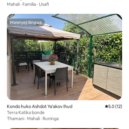
Mahali
·
Familia
·
Usafi
Mwenyeji Bingwa
Mwenyeji Bingwa
Kondo huko Ashdot Ya'akov Ihud
Ukadiriaji wa
5.0 (12)
Terra Katika bonde
Thamani
·
Mahali
·
Runinga