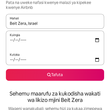
Pata na uweke nafasi kwenye malazi ya kipekee
kwenye Airbnb
Mahali
Wakati matokeo yanapatikana, vinjari kwa kutumia vitufe vya v
Kuingia
Kutoka
Tafuta
Sehemu maarufu za kukodisha wakati
wa likizo mjini Beit Zera
Wageni wanakubali: sehemu hizi za kukaa zimepewa