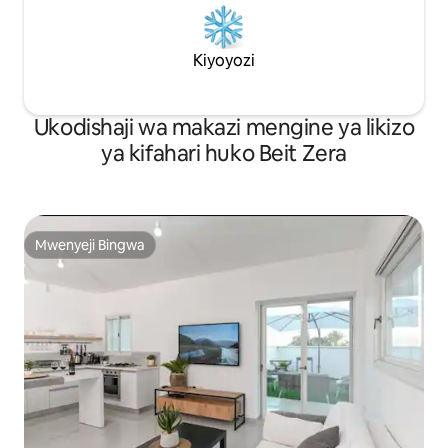
Kiyoyozi
Ukodishaji wa makazi mengine ya likizo
ya kifahari huko Beit Zera
Mwenyeji Bingwa
Mwenyeji Bingwa