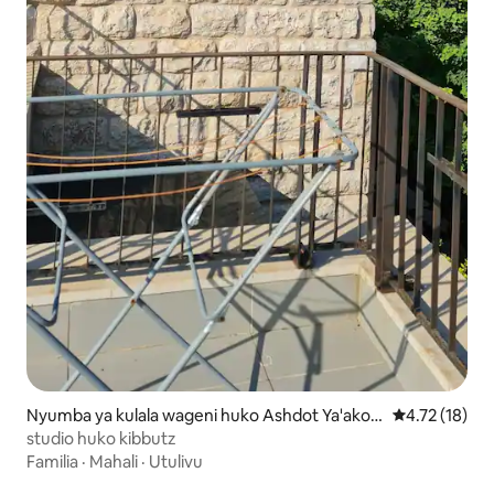
Nyumba ya kulala wageni huko Ashdot Ya'akov
Ukadiriaji wa 
4.72 (18)
Ihud
studio huko kibbutz
Familia
·
Mahali
·
Utulivu