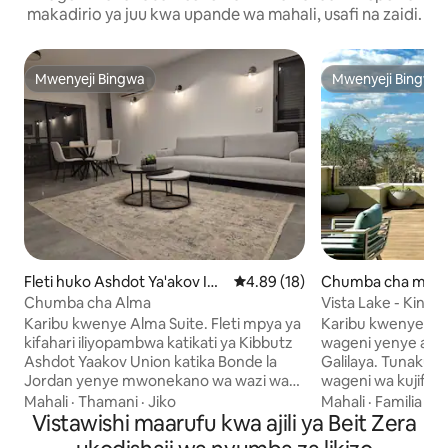
makadirio ya juu kwa upande wa mahali, usafi na zaidi.
Mwenyeji Bingwa
Mwenyeji Bingwa
Mwenyeji Bingwa
Mwenyeji Bingwa
Fleti huko Ashdot Ya'akov Ihu
Ukadiriaji wa wastani wa 4.89 ka
4.89 (18)
Chumba cha mgeni
d
Kazir
Chumba cha Alma
Vista Lake - Kinne
Karibu kwenye Alma Suite. Fleti mpya ya
Karibu kwenye Vis
kifahari iliyopambwa katikati ya Kibbutz
wageni yenye aman
Ashdot Yaakov Union katika Bonde la
Galilaya. Tunakua
Jordan yenye mwonekano wa wazi wa
wageni wa kujifur
Ramat Sirin. Sehemu yangu ni nzuri kwa
mbele ya mwoneka
Mahali
·
Thamani
·
Jiko
Mahali
·
Familia
·
Ku
wanandoa na familia zinazotafuta amani
Vistawishi maarufu kwa ajili ya Beit Zera
Bahari ya Galilaya
,mapumziko na mtindo bila kuathiri
fahari kinachanga