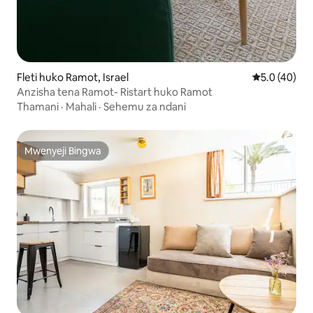
Fleti huko Ramot, Israel
Ukadiriaji wa
5.0 (40)
Anzisha tena Ramot- Ristart huko Ramot
Thamani
·
Mahali
·
Sehemu za ndani
Mwenyeji Bingwa
Mwenyeji Bingwa