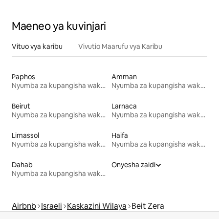
Maeneo ya kuvinjari
Vituo vya karibu
Vivutio Maarufu vya Karibu
Paphos
Amman
Nyumba za kupangisha wakati wa likizo
Nyumba za kupangisha wakati wa likizo
Beirut
Larnaca
Nyumba za kupangisha wakati wa likizo
Nyumba za kupangisha wakati wa likizo
Limassol
Haifa
Nyumba za kupangisha wakati wa likizo
Nyumba za kupangisha wakati wa likizo
Dahab
Onyesha zaidi
Nyumba za kupangisha wakati wa likizo
Airbnb
Israeli
Kaskazini Wilaya
Beit Zera