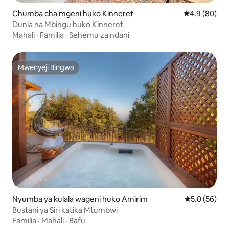
Chumba cha mgeni huko Kinneret
Ukadiriaji wa
4.9 (80)
Dunia na Mbingu huko Kinneret
Mahali
·
Familia
·
Sehemu za ndani
Mwenyeji Bingwa
Mwenyeji Bingwa
Nyumba ya kulala wageni huko Amirim
Ukadiriaji wa
5.0 (56)
Bustani ya Siri katika Mtumbwi
Familia
·
Mahali
·
Bafu