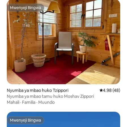
Mwenyeji Bingwa
Mwenyeji Bingwa
Nyumba ya mbao huko Tzippori
Ukadiriaji wa 
4.98 (48)
Nyumba ya mbao tamu huko Moshav Zippori
Mahali
·
Familia
·
Muundo
Mwenyeji Bingwa
Mwenyeji Bingwa