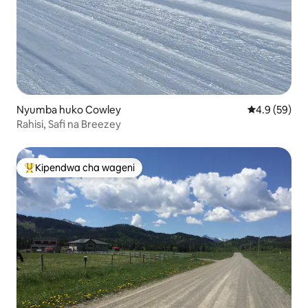
Nyumba huko Cowley
Ukadiriaji wa
4.9 (59)
Rahisi, Safi na Breezey
Kipendwa cha wageni
Kipendwa maarufu cha wageni