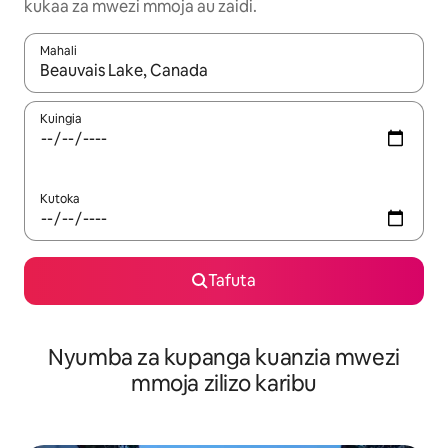
kukaa za mwezi mmoja au zaidi.
Mahali
Wakati matokeo yanapatikana, vinjari kwa kutumia vitufe vya v
Kuingia
Kutoka
Tafuta
Nyumba za kupanga kuanzia mwezi
mmoja zilizo karibu