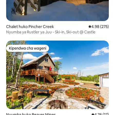
Chalet huko Pincher Creek
Ukadiriaji wa w
4.98 (275)
Nyumba ya Rustler ya Juu - Ski-in, Ski-out @ Castle
Kipendwa cha wageni
Kipendwa cha wageni
Nyumba huko Beaver Mines
Ukadiriaji wa 
4.76 (17)