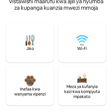
Vistawishi maarufu kwa ajili ya nyumba
za kupanga kuanzia mwezi mmoja
Jiko
Wi-Fi
Meza ya kufanyia
Inafaa kwa
kazi kwa kompyuta
wanyama vipenzi
mpakato