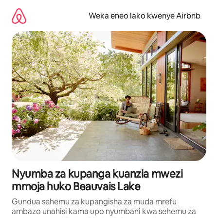
Ruka
kwenda
Weka eneo lako kwenye Airbnb
kwenye
maudhui
Nyumba za kupanga kuanzia mwezi
mmoja huko Beauvais Lake
Gundua sehemu za kupangisha za muda mrefu
ambazo unahisi kama upo nyumbani kwa sehemu za