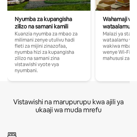
Nyumba za kupangisha
Wahamaji wa ki
zilizo na samani kamili
wataalamu wa
Kuanzia nyumba za mbao za
Malazi ya star
milimani zenye utulivu hadi
wataalamu wan
fleti za mijini zinazofaa,
wakiwa mbali na
nyumba hizi za kupangisha
wenye Wi-Fi n
zilizo na samani zina
mahususi za kuf
vistawishi vyote vya
nyumbani.
Vistawishi na marupurupu kwa ajili ya
ukaaji wa muda mrefu