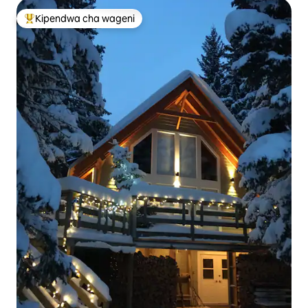
Kipendwa cha wageni
Kipendwa maarufu cha wageni