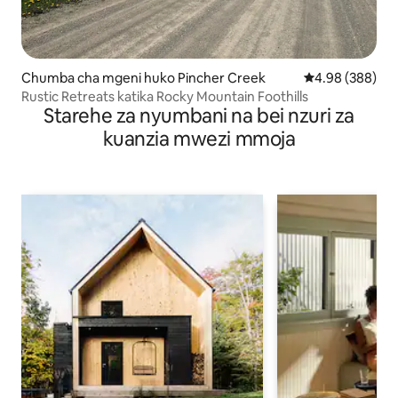
Chumba cha mgeni huko Pincher Creek
Ukadiriaji wa wa
4.98 (388)
Rustic Retreats katika Rocky Mountain Foothills
Starehe za nyumbani na bei nzuri za
kuanzia mwezi mmoja