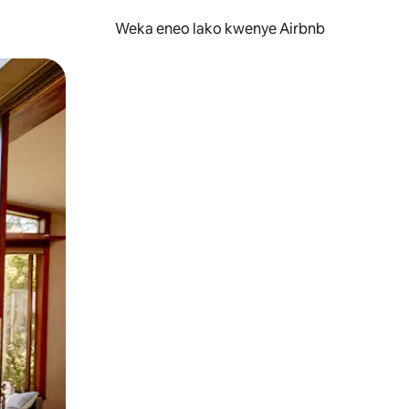
Weka eneo lako kwenye Airbnb
lezesha kidole kwenye ishara.