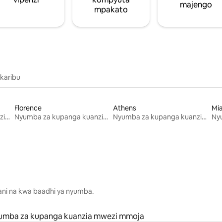
majengo
mpakato
 karibu
Florence
Athens
Mi
Nyumba za kupanga kuanzia mwezi mmoja
Nyumba za kupanga kuanzia mwezi mmoja
Nyumba za kupanga kuanzia mwezi mmoja
lani na kwa baadhi ya nyumba.
umba za kupanga kuanzia mwezi mmoja