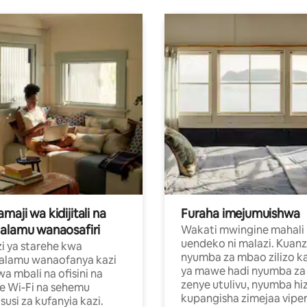
aji wa kidijitali na
Furaha imejumuishwa
alamu wanaosafiri
Wakati mwingine mahali
uendeko ni malazi. Kuanz
i ya starehe kwa
nyumba za mbao zilizo k
alamu wanaofanya kazi
ya mawe hadi nyumba za 
a mbali na ofisini na
zenye utulivu, nyumba hiz
e Wi-Fi na sehemu
kupangisha zimejaa vipe
usi za kufanyia kazi.