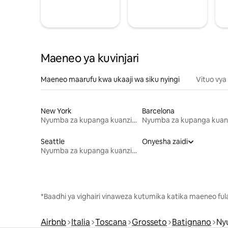
Maeneo ya kuvinjari
Maeneo maarufu kwa ukaaji wa siku nyingi
Vituo vya
New York
Barcelona
Nyumba za kupanga kuanzia mwezi mmoja
Seattle
Onyesha zaidi
Nyumba za kupanga kuanzia mwezi mmoja
*Baadhi ya vighairi vinaweza kutumika katika maeneo fu
Airbnb
Italia
Toscana
Grosseto
Batignano
Ny