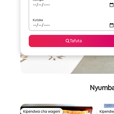
Kutoka
Tafuta
Nyumba 
Kipendwa cha wageni
Kipendw
Kipendwa cha wageni
Kipendw