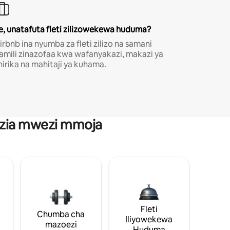
e, unatafuta fleti zilizowekewa huduma?
irbnb ina nyumba za fleti zilizo na samani
amili zinazofaa kwa wafanyakazi, makazi ya
hirika na mahitaji ya kuhama.
anzia mwezi mmoja
Fleti
Chumba cha
Iliyowekewa
mazoezi
Huduma