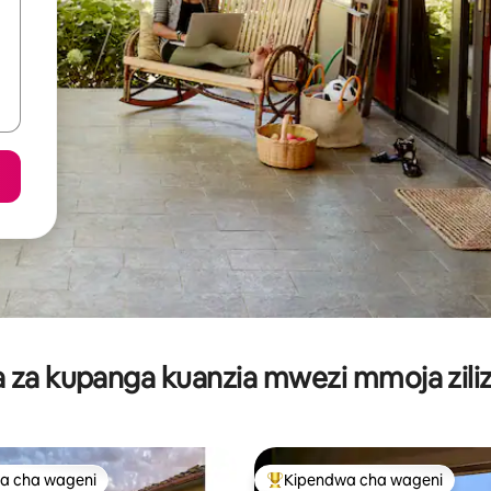
za kupanga kuanzia mwezi mmoja ziliz
a cha wageni
Kipendwa cha wageni
a cha wageni
Kipendwa maarufu cha wageni