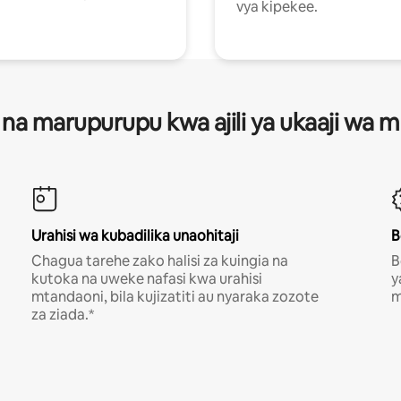
vya kipekee.
 na marupurupu kwa ajili ya ukaaji wa
Urahisi wa kubadilika unaohitaji
B
Chagua tarehe zako halisi za kuingia na
B
kutoka na uweke nafasi kwa urahisi
y
mtandaoni, bila kujizatiti au nyaraka zozote
m
za ziada.*