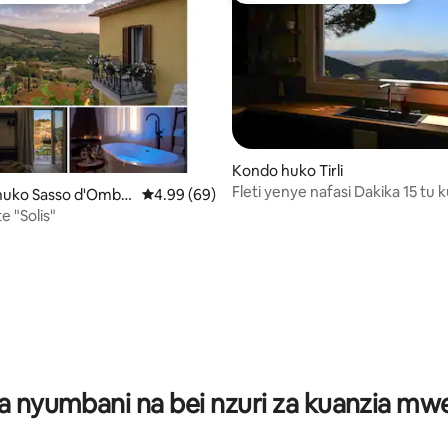
Kondo huko Tirli
Fleti yenye nafasi Dakika 15 tu 
uko Sasso d'Ombr
Ukadiriaji wa wastani wa 4.99 kati ya 5, tathm
4.99 (69)
Baharini
e "Solis"
i wa 5 kati ya 5, tathmini 10
a nyumbani na bei nzuri za kuanzia m