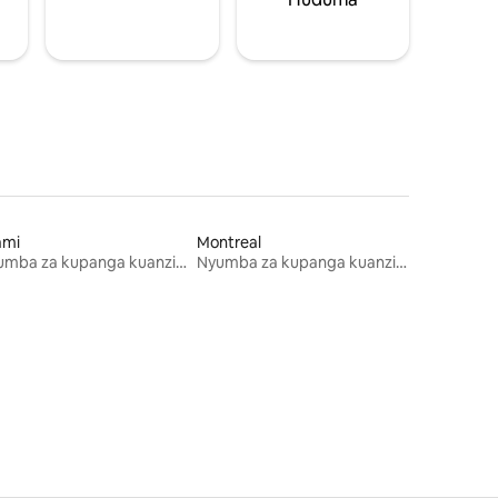
ami
Montreal
Nyumba za kupanga kuanzia mwezi mmoja
Nyumba za kupanga kuanzia mwezi mmoja