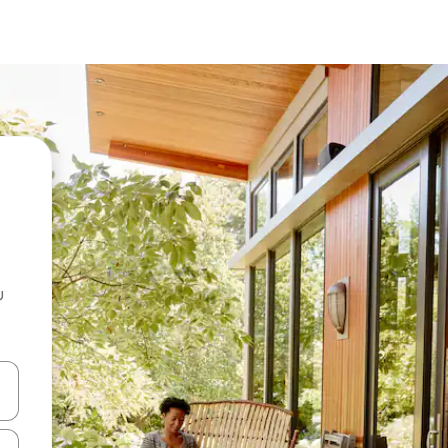
u
 vitufe vya vishale vya juu na chini au uchunguze kwa kugusa au kute