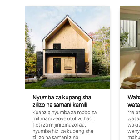
Nyumba za kupangisha
Waham
zilizo na samani kamili
wata
Kuanzia nyumba za mbao za
Malaz
milimani zenye utulivu hadi
wata
fleti za mijini zinazofaa,
wakiw
nyumba hizi za kupangisha
weny
zilizo na samani zina
mahus