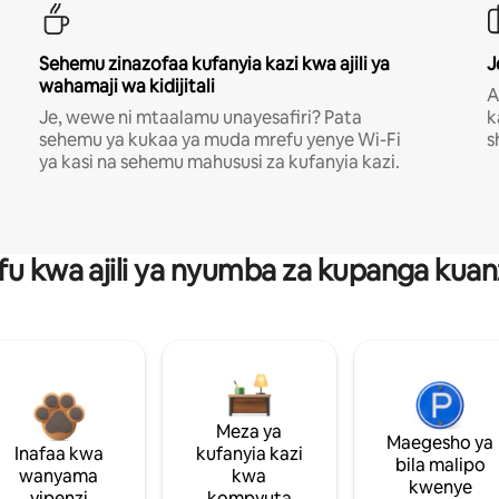
Sehemu zinazofaa kufanyia kazi kwa ajili ya
J
wahamaji wa kidijitali
A
Je, wewe ni mtaalamu unayesafiri? Pata
k
sehemu ya kukaa ya muda mrefu yenye Wi-Fi
s
ya kasi na sehemu mahususi za kufanyia kazi.
fu kwa ajili ya nyumba za kupanga ku
Meza ya
Maegesho ya
Inafaa kwa
kufanyia kazi
bila malipo
wanyama
kwa
kwenye
vipenzi
kompyuta