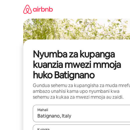
Ruka
kwenda
kwenye
maudhui
Nyumba za kupanga
kuanzia mwezi mmoja
huko Batignano
Gundua sehemu za kupangisha za muda mref
ambazo unahisi kama upo nyumbani kwa
sehemu za kukaa za mwezi mmoja au zaidi.
Mahali
Wakati matokeo yanapatikana, vinjari kwa kutumia
Kuingia