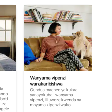
Wanyama vipenzi
wanakaribishwa
ia
Gundua maeneo ya kukaa
ando
yanayokubali wanyama
boti
vipenzi, ili uweze kwenda na
i za
mnyama kipenzi wako.
ngele