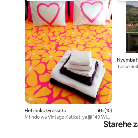
Nyumba h
one
Tosco Suit
Fleti huko Grosseto
Ukadiriaji wa wastan
5 (10)
Mtindo wa Vintage Katikati ya jiji 140 WIFI
Starehe z
ya haraka