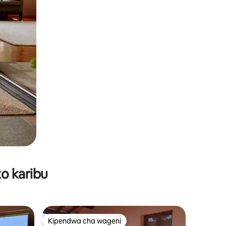
o karibu
Kipendwa cha wageni
Kipendwa cha wageni