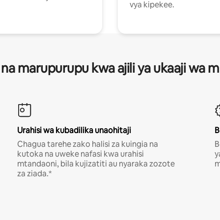
vya kipekee.
 na marupurupu kwa ajili ya ukaaji wa
Urahisi wa kubadilika unaohitaji
B
Chagua tarehe zako halisi za kuingia na
B
kutoka na uweke nafasi kwa urahisi
y
mtandaoni, bila kujizatiti au nyaraka zozote
m
za ziada.*