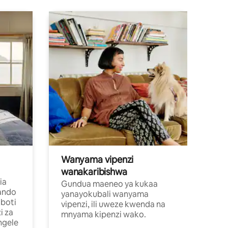
Wanyama vipenzi
wanakaribishwa
ia
Gundua maeneo ya kukaa
ando
yanayokubali wanyama
boti
vipenzi, ili uweze kwenda na
i za
mnyama kipenzi wako.
ngele