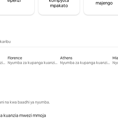
vipenzi
kompyuta
majengo
mpakato
 karibu
Florence
Athens
Mi
Nyumba za kupanga kuanzia mwezi mmoja
Nyumba za kupanga kuanzia mwezi mmoja
Nyumba za kupanga kuanzia mwezi mmoja
lani na kwa baadhi ya nyumba.
a kuanzia mwezi mmoja