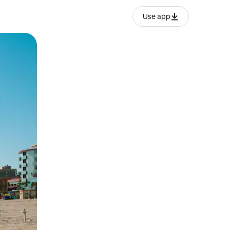
Use app
lezesha kidole kwenye ishara.