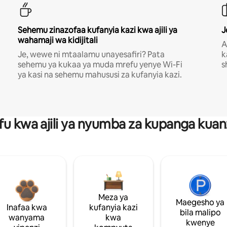
Sehemu zinazofaa kufanyia kazi kwa ajili ya
J
wahamaji wa kidijitali
A
Je, wewe ni mtaalamu unayesafiri? Pata
k
sehemu ya kukaa ya muda mrefu yenye Wi-Fi
s
ya kasi na sehemu mahususi za kufanyia kazi.
fu kwa ajili ya nyumba za kupanga ku
Meza ya
Maegesho ya
Inafaa kwa
kufanyia kazi
bila malipo
wanyama
kwa
kwenye