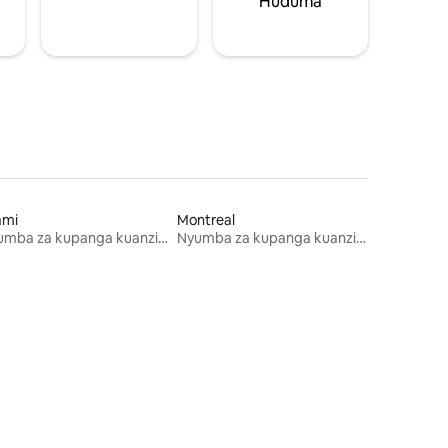
Huduma
ami
Montreal
Nyumba za kupanga kuanzia mwezi mmoja
Nyumba za kupanga kuanzia mwezi mmoja