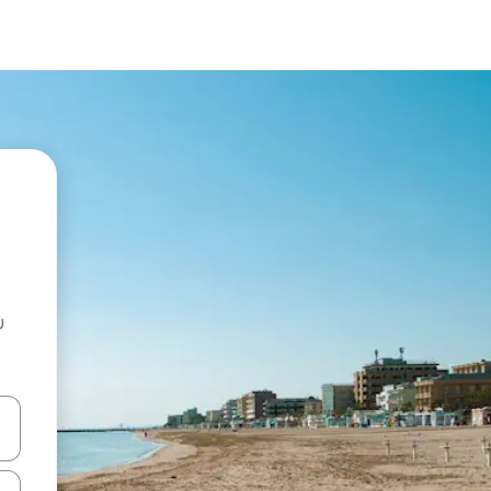
u
 vitufe vya vishale vya juu na chini au uchunguze kwa kugusa au kute