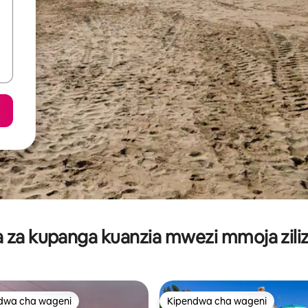
za kupanga kuanzia mwezi mmoja ziliz
dwa cha wageni
Kipendwa cha wageni
a maarufu cha wageni
Kipendwa cha wageni