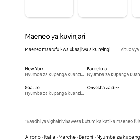
Maeneo ya kuvinjari
Maeneo maarufu kwa ukaaji wa siku nyingi
Vituo vya
New York
Barcelona
Nyumba za kupanga kuanzia mwezi mmoja
Seattle
Onyesha zaidi
Nyumba za kupanga kuanzia mwezi mmoja
*Baadhi ya vighairi vinaweza kutumika katika maeneo fu
Airbnb
Italia
Marche
Barchi
Nyumba za kupang