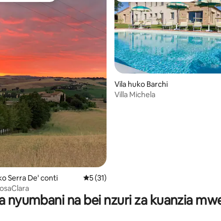
a 4.82 kati ya 5, tathmini 22
Vila huko Barchi
Villa Michela
o Serra De' conti
Ukadiriaji wa wastani wa 5 kati ya 5, tathm
5 (31)
osaClara
a nyumbani na bei nzuri za kuanzia m