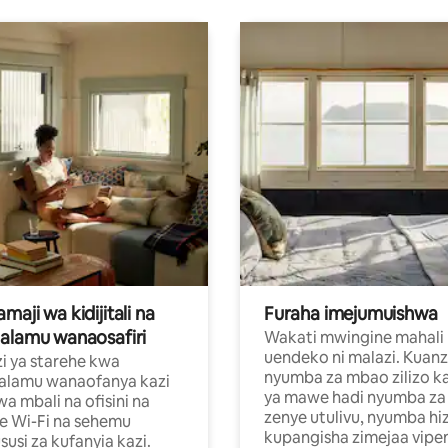
aji wa kidijitali na
Furaha imejumuishwa
alamu wanaosafiri
Wakati mwingine mahali
uendeko ni malazi. Kuanz
i ya starehe kwa
nyumba za mbao zilizo k
alamu wanaofanya kazi
ya mawe hadi nyumba za 
a mbali na ofisini na
zenye utulivu, nyumba hiz
e Wi-Fi na sehemu
kupangisha zimejaa vipe
usi za kufanyia kazi.