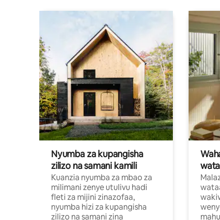
Nyumba za kupangisha
Waham
zilizo na samani kamili
wata
Kuanzia nyumba za mbao za
Malaz
milimani zenye utulivu hadi
wata
fleti za mijini zinazofaa,
wakiw
nyumba hizi za kupangisha
weny
zilizo na samani zina
mahus