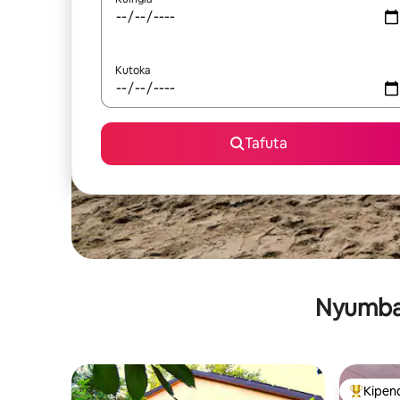
Kutoka
Tafuta
Nyumba 
Kipen
Kipendw