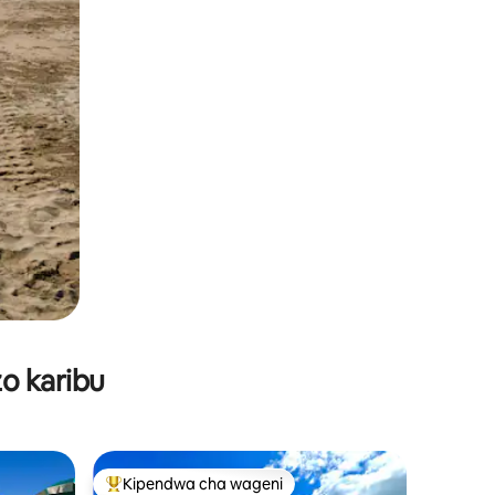
o karibu
Kipendwa cha wageni
Kipendwa maarufu cha wageni