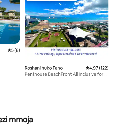
Ukadiriaji wa wastani wa 5 kati ya 5, tathmini 8
5 (8)
Roshani huko Fano
Ukadiriaji wa wastani wa
4.97 (122)
Penthouse BeachFront All Inclusive for
Families
ini 31
wezi mmoja