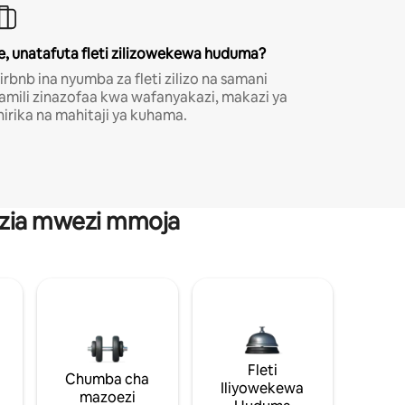
e, unatafuta fleti zilizowekewa huduma?
irbnb ina nyumba za fleti zilizo na samani
amili zinazofaa kwa wafanyakazi, makazi ya
hirika na mahitaji ya kuhama.
anzia mwezi mmoja
Fleti
Chumba cha
Iliyowekewa
mazoezi