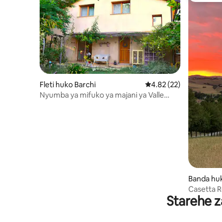
Fleti huko Barchi
Ukadiriaji wa wastani w
4.82 (22)
Nyumba ya mifuko ya majani ya Valle
delle Rose
Banda huk
Casetta R
Starehe z