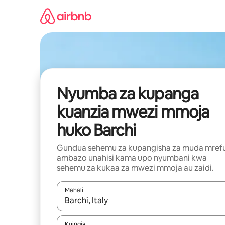
Ruka
kwenda
kwenye
maudhui
Nyumba za kupanga
kuanzia mwezi mmoja
huko Barchi
Gundua sehemu za kupangisha za muda mref
ambazo unahisi kama upo nyumbani kwa
sehemu za kukaa za mwezi mmoja au zaidi.
Mahali
Wakati matokeo yanapatikana, vinjari kwa kutumia
Kuingia