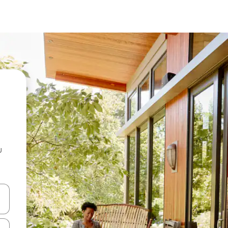
u
 vitufe vya vishale vya juu na chini au uchunguze kwa kugusa au kute