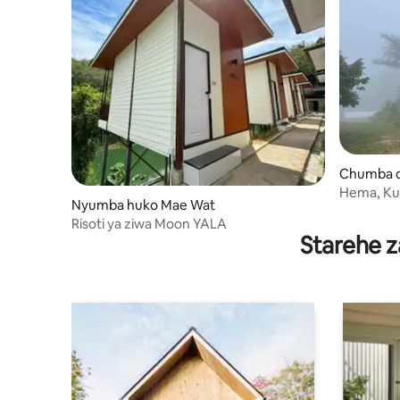
Chumba c
aero
Hema, Ku
Nyumba huko Mae Wat
marefu, 
Risoti ya ziwa Moon YALA
Starehe z