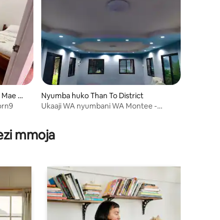
o Mae Wa
Nyumba huko Than To District
orn9
Ukaaji WA nyumbani WA Montee -
Montri Homestay
wezi mmoja