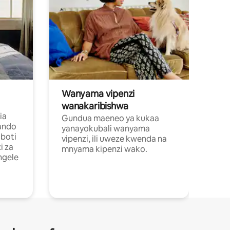
Wanyama vipenzi
wanakaribishwa
ia
Gundua maeneo ya kukaa
ando
yanayokubali wanyama
boti
vipenzi, ili uweze kwenda na
i za
mnyama kipenzi wako.
ngele