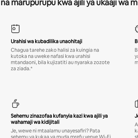
 na marupurupu kwa ajili ya ukaaji wa
Urahisi wa kubadilika unaohitaji
B
Chagua tarehe zako halisi za kuingia na
B
kutoka na uweke nafasi kwa urahisi
y
mtandaoni, bila kujizatiti au nyaraka zozote
m
za ziada.*
Sehemu zinazofaa kufanyia kazi kwa ajili ya
J
wahamaji wa kidijitali
A
Je, wewe ni mtaalamu unayesafiri? Pata
k
sehemu ya kukaa ya muda mrefu yenye Wi-Fi
s