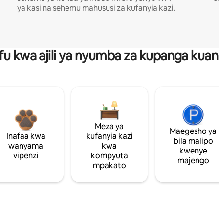
ya kasi na sehemu mahususi za kufanyia kazi.
fu kwa ajili ya nyumba za kupanga ku
Meza ya
Maegesho ya
Inafaa kwa
kufanyia kazi
bila malipo
wanyama
kwa
kwenye
vipenzi
kompyuta
majengo
mpakato