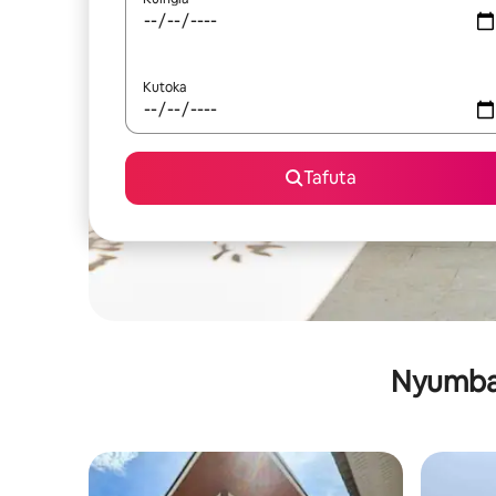
Kutoka
Tafuta
Nyumba 