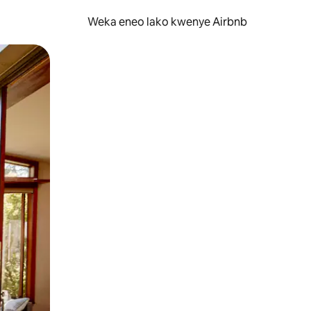
Weka eneo lako kwenye Airbnb
lezesha kidole kwenye ishara.