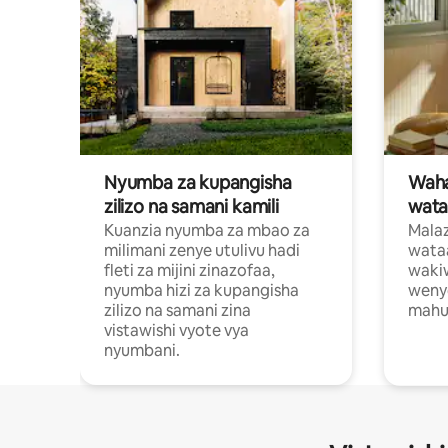
Nyumba za kupangisha
Waham
zilizo na samani kamili
wata
Kuanzia nyumba za mbao za
Malaz
milimani zenye utulivu hadi
wata
fleti za mijini zinazofaa,
wakiw
nyumba hizi za kupangisha
weny
zilizo na samani zina
mahus
vistawishi vyote vya
nyumbani.