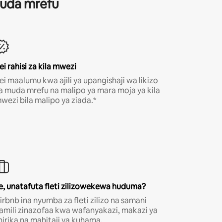
 muda mrefu
ei rahisi za kila mwezi
ei maalumu kwa ajili ya upangishaji wa likizo
a muda mrefu na malipo ya mara moja ya kila
wezi bila malipo ya ziada.*
e, unatafuta fleti zilizowekewa huduma?
irbnb ina nyumba za fleti zilizo na samani
amili zinazofaa kwa wafanyakazi, makazi ya
hirika na mahitaji ya kuhama.