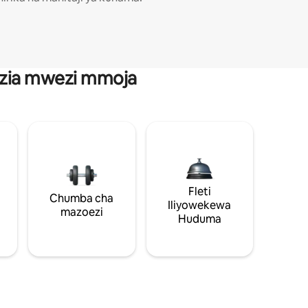
anzia mwezi mmoja
Fleti
Chumba cha
Iliyowekewa
mazoezi
Huduma