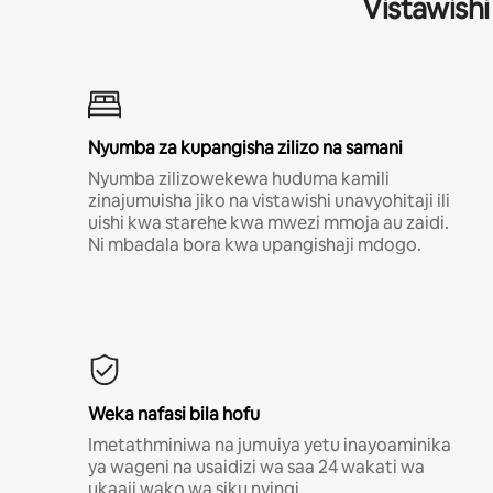
Vistawishi
Nyumba za kupangisha zilizo na samani
Nyumba zilizowekewa huduma kamili
zinajumuisha jiko na vistawishi unavyohitaji ili
uishi kwa starehe kwa mwezi mmoja au zaidi.
Ni mbadala bora kwa upangishaji mdogo.
Weka nafasi bila hofu
Imetathminiwa na jumuiya yetu inayoaminika
ya wageni na usaidizi wa saa 24 wakati wa
ukaaji wako wa siku nyingi.