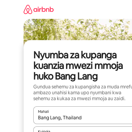
Ruka
kwenda
kwenye
maudhui
Nyumba za kupanga
kuanzia mwezi mmoja
huko Bang Lang
Gundua sehemu za kupangisha za muda mref
ambazo unahisi kama upo nyumbani kwa
sehemu za kukaa za mwezi mmoja au zaidi.
Mahali
Wakati matokeo yanapatikana, vinjari kwa kutumia
Kuingia