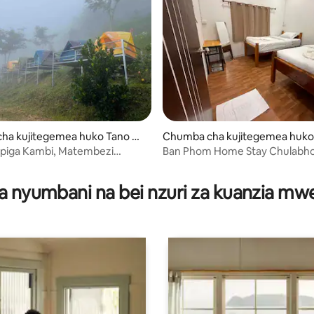
ha kujitegemea huko Tano M
Chumba cha kujitegemea huk
t
piga Kambi, Matembezi
Ban Phom Home Stay Chulabh
Kiamsha kinywa
a nyumbani na bei nzuri za kuanzia m