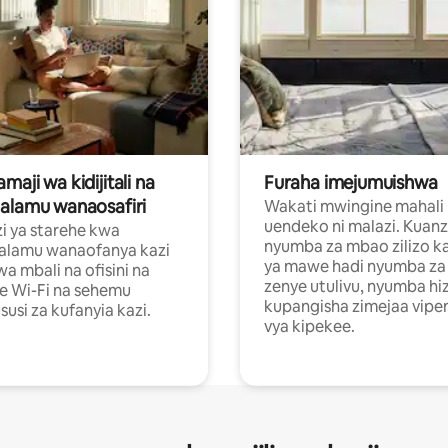
aji wa kidijitali na
Furaha imejumuishwa
alamu wanaosafiri
Wakati mwingine mahali
uendeko ni malazi. Kuanz
i ya starehe kwa
nyumba za mbao zilizo k
alamu wanaofanya kazi
ya mawe hadi nyumba za 
a mbali na ofisini na
zenye utulivu, nyumba hiz
e Wi-Fi na sehemu
kupangisha zimejaa vipe
usi za kufanyia kazi.
vya kipekee.