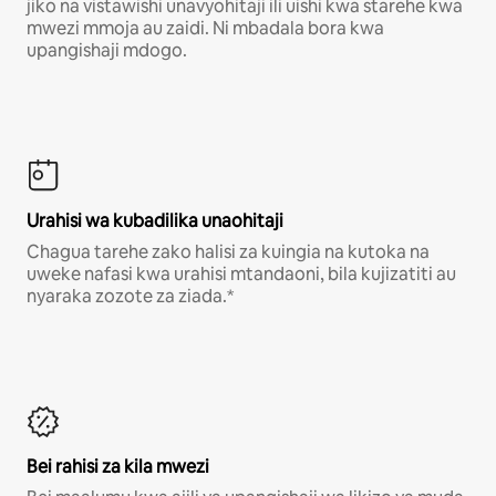
jiko na vistawishi unavyohitaji ili uishi kwa starehe kwa
mwezi mmoja au zaidi. Ni mbadala bora kwa
upangishaji mdogo.
Urahisi wa kubadilika unaohitaji
Chagua tarehe zako halisi za kuingia na kutoka na
uweke nafasi kwa urahisi mtandaoni, bila kujizatiti au
nyaraka zozote za ziada.*
Bei rahisi za kila mwezi