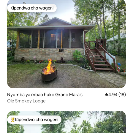
Kipendwa cha wageni
Kipendwa cha wageni
Nyumba ya mbao huko Grand Marais
Ukadiriaji wa 
4.94 (18)
Ole Smokey Lodge
Kipendwa cha wageni
Kipendwa maarufu cha wageni