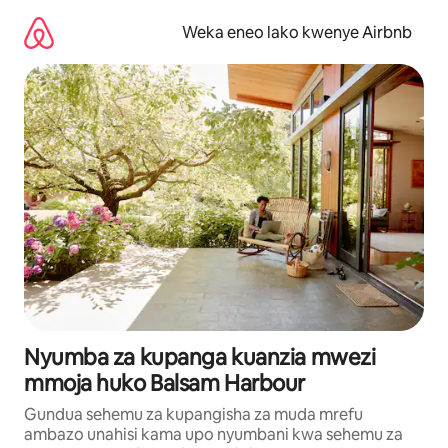
Ruka
kwenda
Weka eneo lako kwenye Airbnb
kwenye
maudhui
Nyumba za kupanga kuanzia mwezi
mmoja huko Balsam Harbour
Gundua sehemu za kupangisha za muda mrefu
ambazo unahisi kama upo nyumbani kwa sehemu za