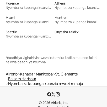
Florence
Athens
Nyumba za kupanga kuanzia mwezi mmoja
Nyumba za kupanga kuanzia mwezi mmoja
Miami
Montreal
Nyumba za kupanga kuanzia mwezi mmoja
Nyumba za kupanga kuanzia mwezi mmoja
Seattle
Onyesha zaidi
Nyumba za kupanga kuanzia mwezi mmoja
*Baadhi ya vighairi vinaweza kutumika katika maeneo fulani
na kwa baadhi ya nyumba.
Airbnb
Kanada
Manitoba
St. Clements
Balsam Harbour
Nyumba za kupanga kuanzia mwezi mmoja
© 2026 Airbnb, Inc.