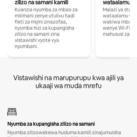
zilizo na samani kamili
wataalamu wa
Kuanzia nyumba za mbao za
Malazi ya star
milimani zenye utulivu hadi
wataalamu wan
fleti za mijini zinazofaa,
wakiwa mbali na
nyumba hizi za kupangisha
wenye Wi-Fi n
zilizo na samani zina
mahususi za kuf
vistawishi vyote vya
nyumbani.
Vistawishi na marupurupu kwa ajili ya
ukaaji wa muda mrefu
Nyumba za kupangisha zilizo na samani
Nyumba zilizowekewa huduma kamili zinajumuisha