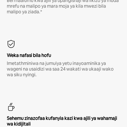
Bei maalumu kwa ajili ya upangishaji wa likizo ya muda
mrefu na malipo ya mara moja ya kila mwezi bila
malipo ya ziada.*
Weka nafasi bila hofu
Imetathminiwa na jumuiya yetu inayoaminika ya
wageni na usaidizi wa saa 24 wakati wa ukaaji wako
wa siku nyingi.
Sehemu zinazofaa kufanyia kazi kwa ajili ya wahamaji
wa kidijitali