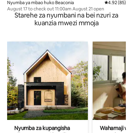
Nyumba ya mbao huko Beaconia
Ukadiriaji wa 
4.92 (85)
August 17 to check out 11:00am August 21 open
Starehe za nyumbani na bei nzuri za
kuanzia mwezi mmoja
Nyumba za kupangisha
Wahamaji wa ki