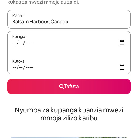
kukaa za mwezi mmoja au zaidi.
Mahali
Wakati matokeo yanapatikana, vinjari kwa kutumia vitufe vya v
Kuingia
Kutoka
Tafuta
Nyumba za kupanga kuanzia mwezi
mmoja zilizo karibu