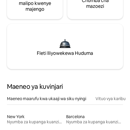
Chumba cha
malipo kwenye
mazoezi
majengo
Fleti Iliyowekewa Huduma
Maeneo ya kuvinjari
Maeneo maarufu kwa ukaaji wa siku nyingi
Vituo vya karibu
New York
Barcelona
Nyumba za kupanga kuanzia mwezi mmoja
Nyumba za kupanga kuanzia mwezi mmoja