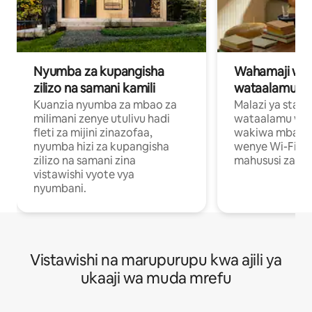
Nyumba za kupangisha
Wahamaji wa ki
zilizo na samani kamili
wataalamu wa
Kuanzia nyumba za mbao za
Malazi ya star
milimani zenye utulivu hadi
wataalamu wan
fleti za mijini zinazofaa,
wakiwa mbali na
nyumba hizi za kupangisha
wenye Wi-Fi n
zilizo na samani zina
mahususi za kuf
vistawishi vyote vya
nyumbani.
Vistawishi na marupurupu kwa ajili ya
ukaaji wa muda mrefu