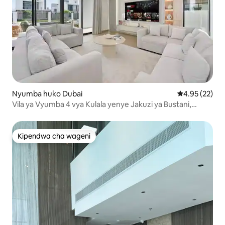
Nyumba huko Dubai
Ukadiriaji wa 
4.95 (22)
Vila ya Vyumba 4 vya Kulala yenye Jakuzi ya Bustani,
Arabian Ranches 3
Kipendwa cha wageni
Kipendwa cha wageni