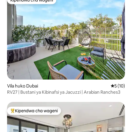
Kipendwa cha wageni
Kipendwa cha wageni
Vila huko Dubai
Ukadiriaji 
5 (10)
RV27 | Bustani ya Kibinafsi ya Jacuzzi | Arabian Ranches3
Kipendwa cha wageni
Kipendwa maarufu cha wageni