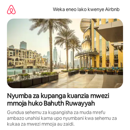
Ruka
kwenda
Weka eneo lako kwenye Airbnb
kwenye
maudhui
Nyumba za kupanga kuanzia mwezi
mmoja huko Bahuth Ruwayyah
Gundua sehemu za kupangisha za muda mrefu
ambazo unahisi kama upo nyumbani kwa sehemu za
kukaa za mwezi mmoja au zaidi.