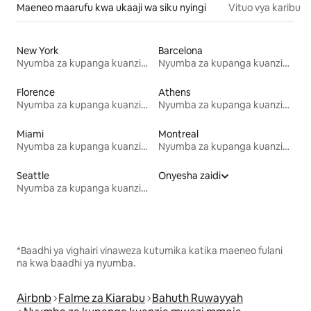
Maeneo maarufu kwa ukaaji wa siku nyingi
Vituo vya karibu
New York
Barcelona
Nyumba za kupanga kuanzia mwezi mmoja
Nyumba za kupanga kuanzia mwezi mmoja
Florence
Athens
Nyumba za kupanga kuanzia mwezi mmoja
Nyumba za kupanga kuanzia mwezi mmoja
Miami
Montreal
Nyumba za kupanga kuanzia mwezi mmoja
Nyumba za kupanga kuanzia mwezi mmoja
Seattle
Onyesha zaidi
Nyumba za kupanga kuanzia mwezi mmoja
*Baadhi ya vighairi vinaweza kutumika katika maeneo fulani
na kwa baadhi ya nyumba.
Airbnb
Falme za Kiarabu
Bahuth Ruwayyah