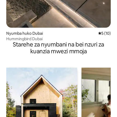
Nyumba huko Dubai
Ukadiriaji 
5 (10)
Hummingbird Dubai
Starehe za nyumbani na bei nzuri za
kuanzia mwezi mmoja