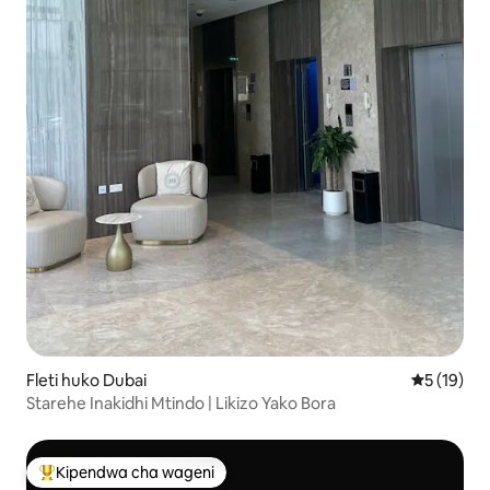
Fleti huko Dubai
Ukadiriaji 
5 (19)
Starehe Inakidhi Mtindo | Likizo Yako Bora
Kipendwa cha wageni
Kipendwa maarufu cha wageni