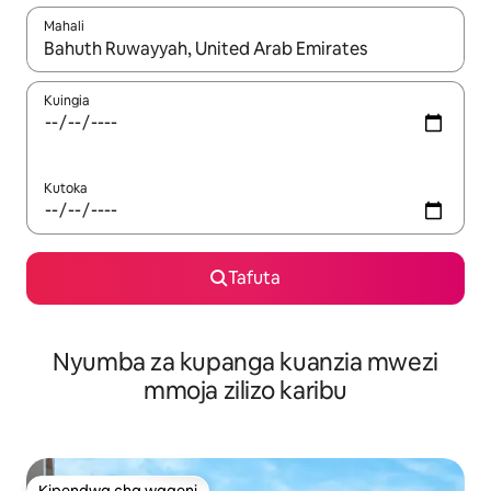
Mahali
Wakati matokeo yanapatikana, vinjari kwa kutumia vitufe vya v
Kuingia
Kutoka
Tafuta
Nyumba za kupanga kuanzia mwezi
mmoja zilizo karibu