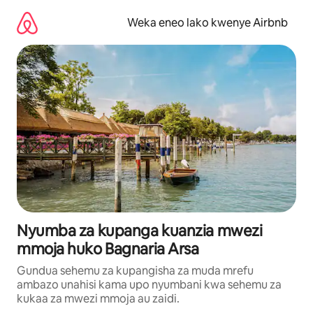
Ruka
kwenda
Weka eneo lako kwenye Airbnb
kwenye
maudhui
Nyumba za kupanga kuanzia mwezi
mmoja huko Bagnaria Arsa
Gundua sehemu za kupangisha za muda mrefu
ambazo unahisi kama upo nyumbani kwa sehemu za
kukaa za mwezi mmoja au zaidi.