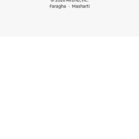
© 2026 Airbnb, Inc.
Faragha
Masharti