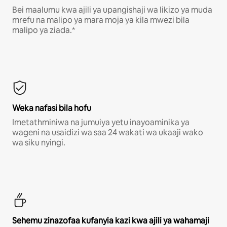
Bei maalumu kwa ajili ya upangishaji wa likizo ya muda
mrefu na malipo ya mara moja ya kila mwezi bila
malipo ya ziada.*
Weka nafasi bila hofu
Imetathminiwa na jumuiya yetu inayoaminika ya
wageni na usaidizi wa saa 24 wakati wa ukaaji wako
wa siku nyingi.
Sehemu zinazofaa kufanyia kazi kwa ajili ya wahamaji