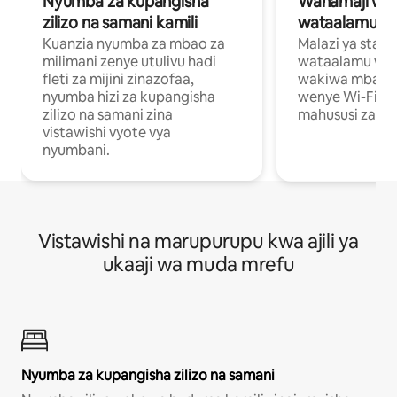
Nyumba za kupangisha
Wahamaji wa ki
zilizo na samani kamili
wataalamu wa
Kuanzia nyumba za mbao za
Malazi ya star
milimani zenye utulivu hadi
wataalamu wan
fleti za mijini zinazofaa,
wakiwa mbali na
nyumba hizi za kupangisha
wenye Wi-Fi n
zilizo na samani zina
mahususi za kuf
vistawishi vyote vya
nyumbani.
Vistawishi na marupurupu kwa ajili ya
ukaaji wa muda mrefu
Nyumba za kupangisha zilizo na samani