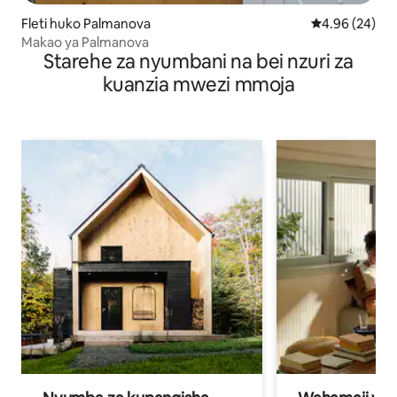
Fleti huko Palmanova
Ukadiriaji wa 
4.96 (24)
Makao ya Palmanova
Starehe za nyumbani na bei nzuri za
kuanzia mwezi mmoja