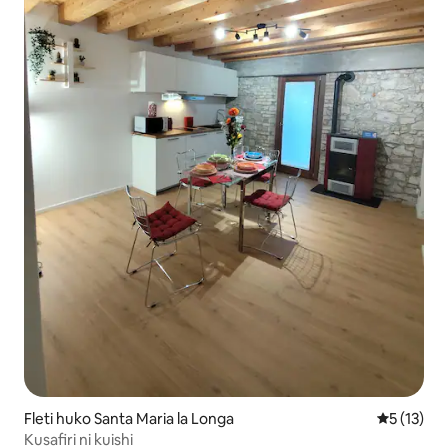
Fleti huko Santa Maria la Longa
Ukadiriaji 
5 (13)
Kusafiri ni kuishi