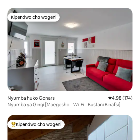
Kipendwa cha wageni
Kipendwa cha wageni
Nyumba huko Gonars
Ukadiriaji wa w
4.98 (174)
Nyumba ya Gingi [Maegesho - Wi-Fi - Bustani Binafsi]
Kipendwa cha wageni
Kipendwa maarufu cha wageni