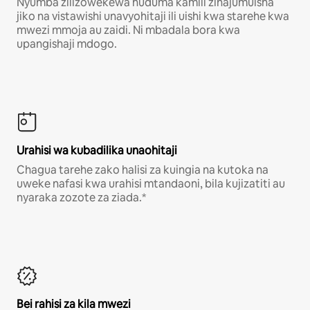
Nyumba zilizowekewa huduma kamili zinajumuisha
jiko na vistawishi unavyohitaji ili uishi kwa starehe kwa
mwezi mmoja au zaidi. Ni mbadala bora kwa
upangishaji mdogo.
Urahisi wa kubadilika unaohitaji
Chagua tarehe zako halisi za kuingia na kutoka na
uweke nafasi kwa urahisi mtandaoni, bila kujizatiti au
nyaraka zozote za ziada.*
Bei rahisi za kila mwezi