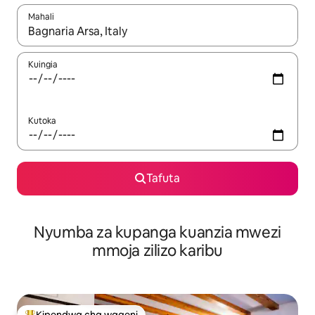
Mahali
Wakati matokeo yanapatikana, vinjari kwa kutumia vitufe vya v
Kuingia
Kutoka
Tafuta
Nyumba za kupanga kuanzia mwezi
mmoja zilizo karibu