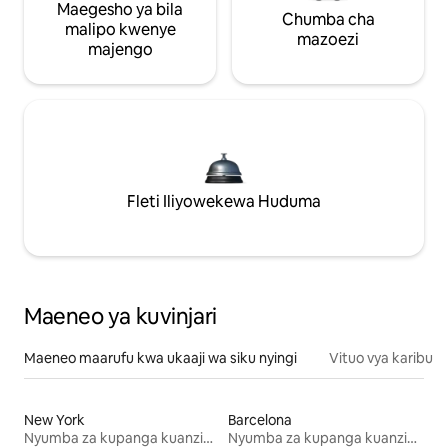
Maegesho ya bila
Chumba cha
malipo kwenye
mazoezi
majengo
Fleti Iliyowekewa Huduma
Maeneo ya kuvinjari
Maeneo maarufu kwa ukaaji wa siku nyingi
Vituo vya karibu
New York
Barcelona
Nyumba za kupanga kuanzia mwezi mmoja
Nyumba za kupanga kuanzia mwezi mmoja