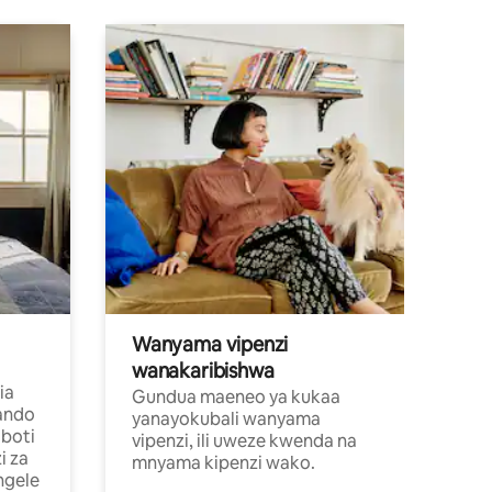
Wanyama vipenzi
wanakaribishwa
ia
Gundua maeneo ya kukaa
ando
yanayokubali wanyama
boti
vipenzi, ili uweze kwenda na
i za
mnyama kipenzi wako.
ngele