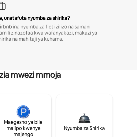
e, unatafuta nyumba za shirika?
irbnb ina nyumba za fleti zilizo na samani
amili zinazofaa kwa wafanyakazi, makazi ya
hirika na mahitaji ya kuhama.
anzia mwezi mmoja
Maegesho ya bila
malipo kwenye
Nyumba za Shirika
majengo