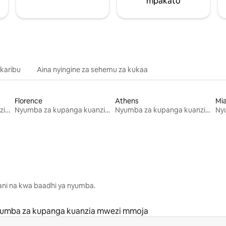
mpakato
 karibu
Aina nyingine za sehemu za kukaa
Florence
Athens
Mi
Nyumba za kupanga kuanzia mwezi mmoja
Nyumba za kupanga kuanzia mwezi mmoja
Nyumba za kupanga kuanzia mwezi mmoja
lani na kwa baadhi ya nyumba.
umba za kupanga kuanzia mwezi mmoja