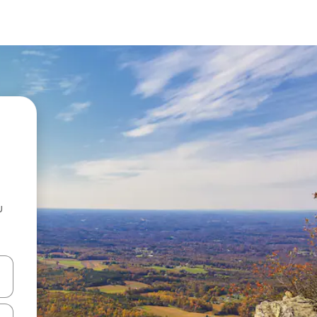
u
 vitufe vya vishale vya juu na chini au uchunguze kwa kugusa au kute