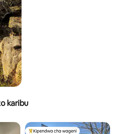
o karibu
Kipendwa cha wageni
Kipendwa maarufu cha wageni