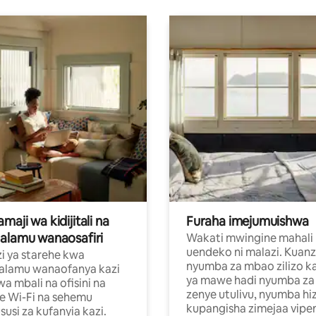
aji wa kidijitali na
Furaha imejumuishwa
alamu wanaosafiri
Wakati mwingine mahali
uendeko ni malazi. Kuanz
i ya starehe kwa
nyumba za mbao zilizo k
alamu wanaofanya kazi
ya mawe hadi nyumba za 
a mbali na ofisini na
zenye utulivu, nyumba hiz
e Wi-Fi na sehemu
kupangisha zimejaa vipe
usi za kufanyia kazi.