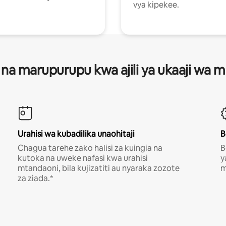
vya kipekee.
 na marupurupu kwa ajili ya ukaaji wa
Urahisi wa kubadilika unaohitaji
B
Chagua tarehe zako halisi za kuingia na
B
kutoka na uweke nafasi kwa urahisi
y
mtandaoni, bila kujizatiti au nyaraka zozote
m
za ziada.*