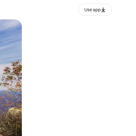
Use app
lezesha kidole kwenye ishara.