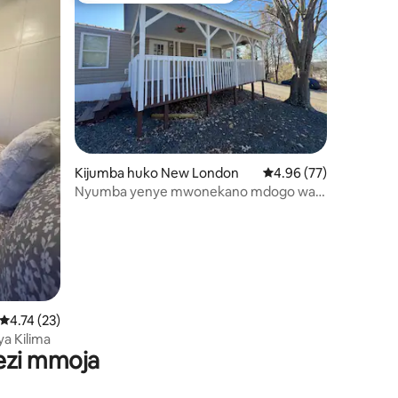
ini 19
Kijumba huko New London
Ukadiriaji wa wastani w
4.96 (77)
Nyumba yenye mwonekano mdogo wa
Ziwa
Ukadiriaji wa wastani wa 4.74 kati ya 5, tathmini 23
4.74 (23)
a Kilima
wezi mmoja