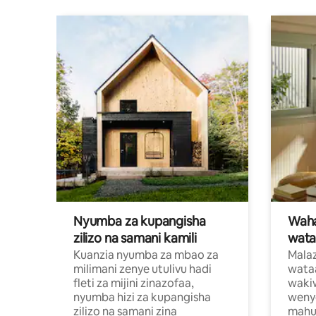
Nyumba za kupangisha
Waham
zilizo na samani kamili
wata
Kuanzia nyumba za mbao za
Malaz
milimani zenye utulivu hadi
wata
fleti za mijini zinazofaa,
wakiw
nyumba hizi za kupangisha
weny
zilizo na samani zina
mahus