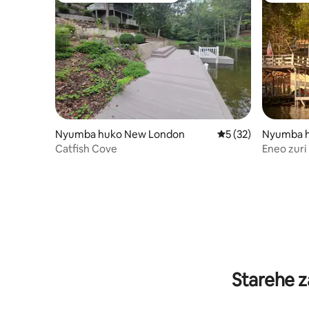
Nyumba huko New London
Ukadiriaji wa wastan
5 (32)
Nyumba 
Catfish Cove
Eneo zuri 
Starehe z