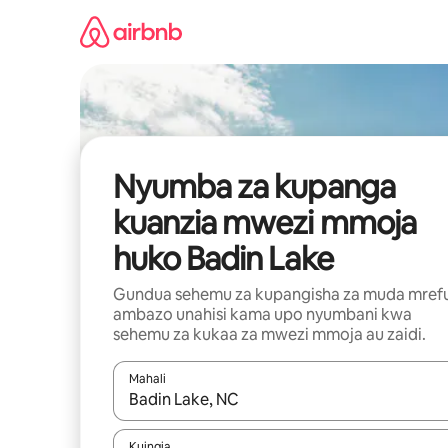
Ruka
kwenda
kwenye
maudhui
Nyumba za kupanga
kuanzia mwezi mmoja
huko Badin Lake
Gundua sehemu za kupangisha za muda mref
ambazo unahisi kama upo nyumbani kwa
sehemu za kukaa za mwezi mmoja au zaidi.
Mahali
Wakati matokeo yanapatikana, vinjari kwa kutumia
Kuingia