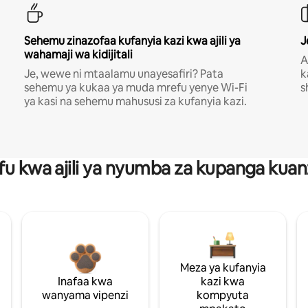
Sehemu zinazofaa kufanyia kazi kwa ajili ya
J
wahamaji wa kidijitali
A
Je, wewe ni mtaalamu unayesafiri? Pata
k
sehemu ya kukaa ya muda mrefu yenye Wi-Fi
s
ya kasi na sehemu mahususi za kufanyia kazi.
fu kwa ajili ya nyumba za kupanga ku
Meza ya kufanyia
Inafaa kwa
kazi kwa
wanyama vipenzi
kompyuta