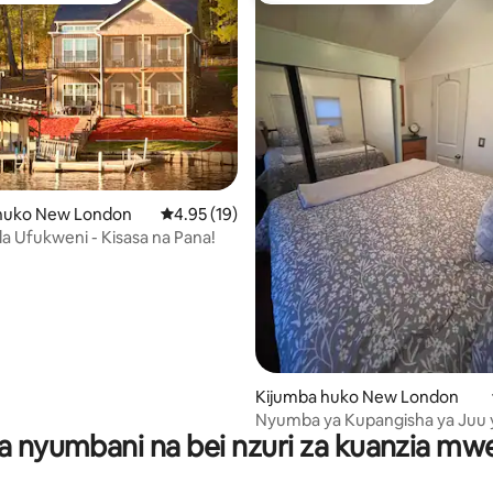
i wa 5 kati ya 5, tathmini 32
huko New London
Ukadiriaji wa wastani wa 4.95 kati ya 5, tathm
4.95 (19)
la Ufukweni - Kisasa na Pana!
Kijumba huko New London
Nyumba ya Kupangisha ya Juu y
a nyumbani na bei nzuri za kuanzia m