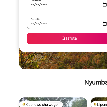
Kutoka
Tafuta
Nyumba 
Kipendwa cha wageni
Kipen
Kipendwa maarufu cha wageni
Kipendw