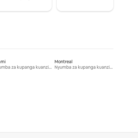
ami
Montreal
Nyumba za kupanga kuanzia mwezi mmoja
Nyumba za kupanga kuanzia mwezi mmoja