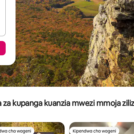
za kupanga kuanzia mwezi mmoja ziliz
dwa cha wageni
Kipendwa cha wageni
a maarufu cha wageni
Kipendwa cha wageni