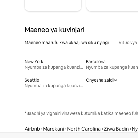
Maeneo ya kuvinjari
Maeneo maarufu kwa ukaaji wa siku nyingi
Vituo vya
New York
Barcelona
Nyumba za kupanga kuanzia mwezi mmoja
Seattle
Onyesha zaidi
Nyumba za kupanga kuanzia mwezi mmoja
*Baadhi ya vighairi vinaweza kutumika katika maeneo fu
Airbnb
Marekani
North Carolina
Ziwa Badin
Ny