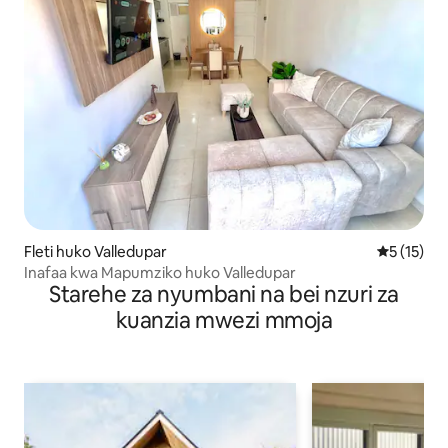
Fleti huko Valledupar
Ukadiriaji 
5 (15)
Inafaa kwa Mapumziko huko Valledupar
Starehe za nyumbani na bei nzuri za
kuanzia mwezi mmoja