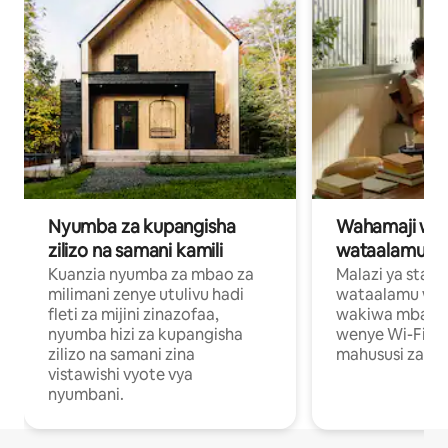
Nyumba za kupangisha
Wahamaji wa ki
zilizo na samani kamili
wataalamu wa
Kuanzia nyumba za mbao za
Malazi ya star
milimani zenye utulivu hadi
wataalamu wan
fleti za mijini zinazofaa,
wakiwa mbali na
nyumba hizi za kupangisha
wenye Wi-Fi n
zilizo na samani zina
mahususi za kuf
vistawishi vyote vya
nyumbani.