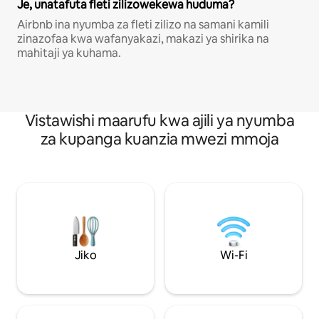
Je, unatafuta fleti zilizowekewa huduma?
Airbnb ina nyumba za fleti zilizo na samani kamili
zinazofaa kwa wafanyakazi, makazi ya shirika na
mahitaji ya kuhama.
Vistawishi maarufu kwa ajili ya nyumba
za kupanga kuanzia mwezi mmoja
Jiko
Wi-Fi