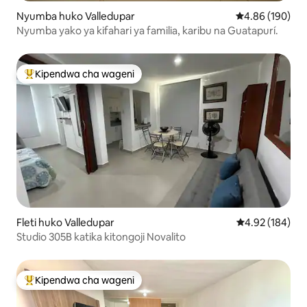
Nyumba huko Valledupar
Ukadiriaji wa w
4.86 (190)
Nyumba yako ya kifahari ya familia, karibu na Guatapurí.
Kipendwa cha wageni
Kipendwa maarufu cha wageni
Fleti huko Valledupar
Ukadiriaji wa w
4.92 (184)
Studio 305B katika kitongoji Novalito
Kipendwa cha wageni
Kipendwa maarufu cha wageni