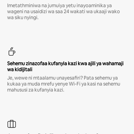
Imetathminiwa na jumuiya yetu inayoaminika ya
wageni na usaidizi wa saa 24 wakati wa ukaaji wako
wa siku nyingi.
Sehemu zinazofaa kufanyia kazi kwa ajili ya wahamaji
wa kidijitali
Je, wewe ni mtaalamu unayesafiri? Pata sehemu ya
kukaa ya muda mrefu yenye Wi-Fi ya kasi na sehemu
mahususi za kufanyia kazi.