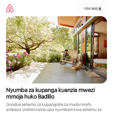
Ruka
kwenda
Use app
kwenye
maudhui
Nyumba za kupanga kuanzia mwezi
mmoja huko Badillo
Gundua sehemu za kupangisha za muda mrefu
ambazo unahisi kama upo nyumbani kwa sehemu za