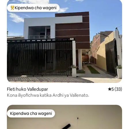
Kipendwa cha wageni
Kipendwa maarufu cha wageni
Fleti huko Valledupar
Ukadiriaji 
5 (33)
Kona iliyofichwa katika Ardhi ya Vallenato.
Kipendwa cha wageni
Kipendwa cha wageni