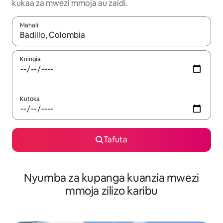
kukaa za mwezi mmoja au zaidi.
Mahali
Wakati matokeo yanapatikana, vinjari kwa kutumia vitufe vya v
Kuingia
Kutoka
Tafuta
Nyumba za kupanga kuanzia mwezi
mmoja zilizo karibu