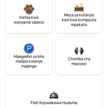
Meza ya kufanyia
Inafaa kwa
kazi kwa kompyuta
wanyama vipenzi
mpakato
Maegesho ya bila
Chumba cha
malipo kwenye
mazoezi
majengo
Fleti Iliyowekewa Huduma