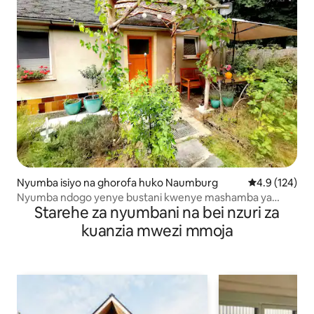
Nyumba isiyo na ghorofa huko Naumburg
Ukadiriaji wa 
4.9 (124)
Nyumba ndogo yenye bustani kwenye mashamba ya
Starehe za nyumbani na bei nzuri za
mizabibu
kuanzia mwezi mmoja