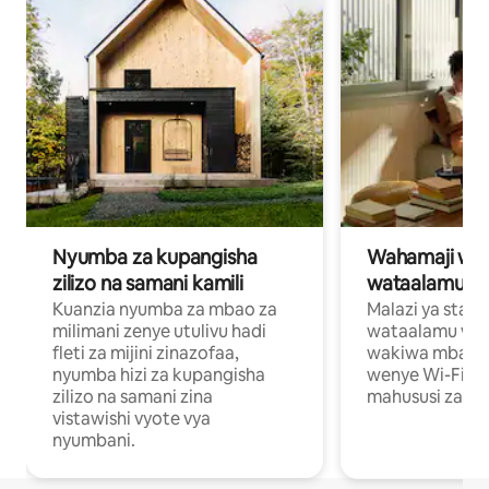
Nyumba za kupangisha
Wahamaji wa ki
zilizo na samani kamili
wataalamu wa
Kuanzia nyumba za mbao za
Malazi ya star
milimani zenye utulivu hadi
wataalamu wan
fleti za mijini zinazofaa,
wakiwa mbali na
nyumba hizi za kupangisha
wenye Wi-Fi n
zilizo na samani zina
mahususi za kuf
vistawishi vyote vya
nyumbani.