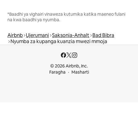
*Baadhi ya vighairi vinaweza kutumika katika maeneo fulani
na kwa baadhi ya nyumba.
Airbnb
Ujerumani
Saksonia-Anhalt
Bad Bibra
Nyumba za kupanga kuanzia mwezi mmoja
© 2026 Airbnb, Inc.
Faragha
Masharti