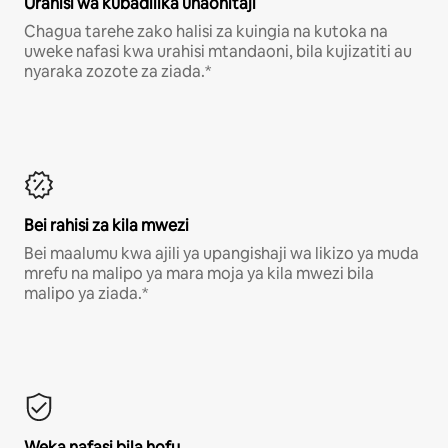
Urahisi wa kubadilika unaohitaji
Chagua tarehe zako halisi za kuingia na kutoka na
uweke nafasi kwa urahisi mtandaoni, bila kujizatiti au
nyaraka zozote za ziada.*
Bei rahisi za kila mwezi
Bei maalumu kwa ajili ya upangishaji wa likizo ya muda
mrefu na malipo ya mara moja ya kila mwezi bila
malipo ya ziada.*
Weka nafasi bila hofu