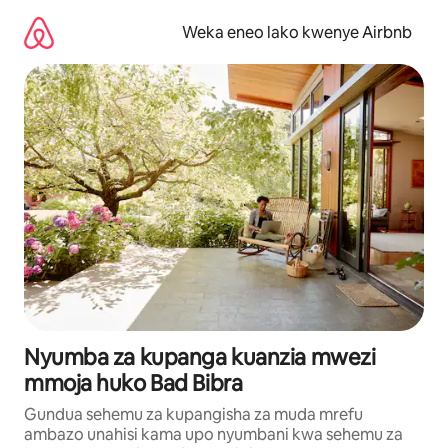
Ruka
kwenda
Weka eneo lako kwenye Airbnb
kwenye
maudhui
Nyumba za kupanga kuanzia mwezi
mmoja huko Bad Bibra
Gundua sehemu za kupangisha za muda mrefu
ambazo unahisi kama upo nyumbani kwa sehemu za