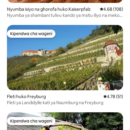
Nyumba isiyo na ghorofa huko Kaiserpfalz
Ukadiriaji wa w
4.68 (108)
Nyumba ya shambani tulivu kando ya msitu iliyo na meko,
mtaro
Kipendwa cha wageni
Kipendwa cha wageni
Fleti huko Freyburg
Ukadiriaji wa 
4.78 (51)
Fleti ya Landidylle kati ya Naumburg na Freyburg
Kipendwa cha wageni
Kipendwa cha wageni