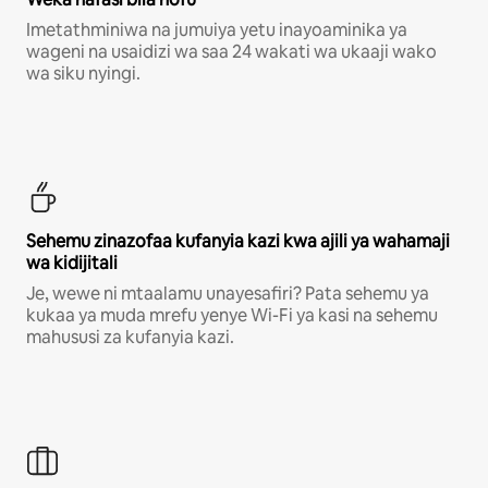
Imetathminiwa na jumuiya yetu inayoaminika ya
wageni na usaidizi wa saa 24 wakati wa ukaaji wako
wa siku nyingi.
Sehemu zinazofaa kufanyia kazi kwa ajili ya wahamaji
wa kidijitali
Je, wewe ni mtaalamu unayesafiri? Pata sehemu ya
kukaa ya muda mrefu yenye Wi-Fi ya kasi na sehemu
mahususi za kufanyia kazi.