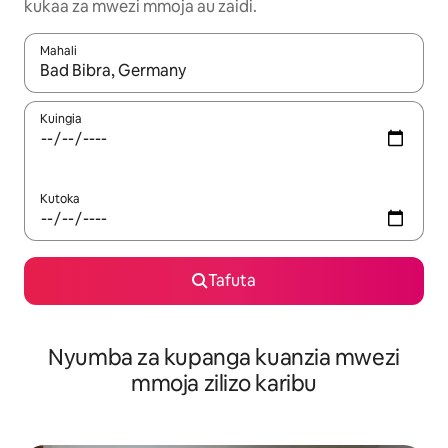
kukaa za mwezi mmoja au zaidi.
Mahali
Wakati matokeo yanapatikana, vinjari kwa kutumia vitufe vya v
Kuingia
Kutoka
Tafuta
Nyumba za kupanga kuanzia mwezi
mmoja zilizo karibu