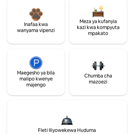
Meza ya kufanyia
Inafaa kwa
kazi kwa kompyuta
wanyama vipenzi
mpakato
Maegesho ya bila
Chumba cha
malipo kwenye
mazoezi
majengo
Fleti Iliyowekewa Huduma