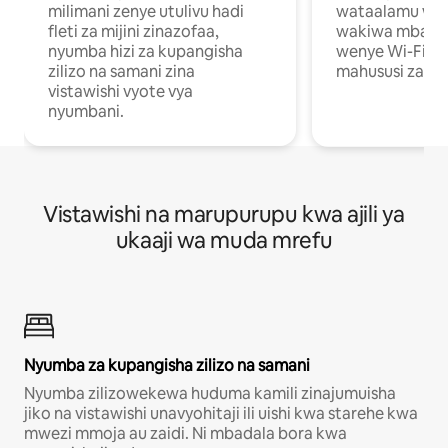
milimani zenye utulivu hadi
wataalamu wan
fleti za mijini zinazofaa,
wakiwa mbali na
nyumba hizi za kupangisha
wenye Wi-Fi n
zilizo na samani zina
mahususi za kuf
vistawishi vyote vya
nyumbani.
Vistawishi na marupurupu kwa ajili ya
ukaaji wa muda mrefu
Nyumba za kupangisha zilizo na samani
Nyumba zilizowekewa huduma kamili zinajumuisha
jiko na vistawishi unavyohitaji ili uishi kwa starehe kwa
mwezi mmoja au zaidi. Ni mbadala bora kwa