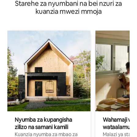
Starehe za nyumbani na bei nzuri za
Nyota
kuanzia mwezi mmoja
Nyumba za kupangisha
Wahamaji wa ki
zilizo na samani kamili
wataalamu wa
Kuanzia nyumba za mbao za
Malazi ya star