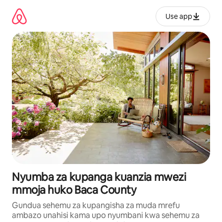
Ruka
kwenda
Use app
kwenye
maudhui
Nyumba za kupanga kuanzia mwezi
mmoja huko Baca County
Gundua sehemu za kupangisha za muda mrefu
ambazo unahisi kama upo nyumbani kwa sehemu za