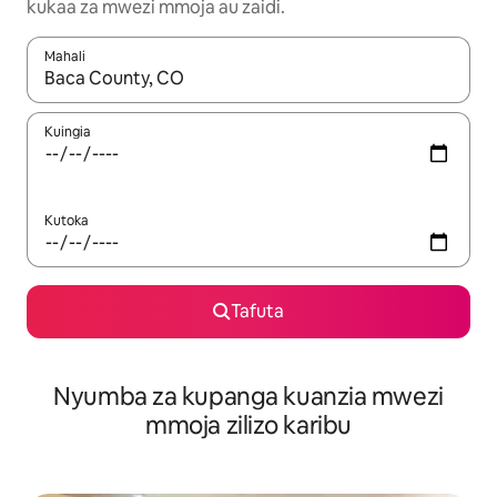
kukaa za mwezi mmoja au zaidi.
Mahali
Wakati matokeo yanapatikana, vinjari kwa kutumia vitufe vya v
Kuingia
Kutoka
Tafuta
Nyumba za kupanga kuanzia mwezi
mmoja zilizo karibu