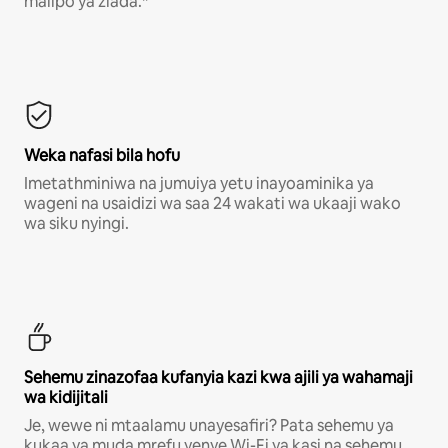
malipo ya ziada.*
Weka nafasi bila hofu
Imetathminiwa na jumuiya yetu inayoaminika ya
wageni na usaidizi wa saa 24 wakati wa ukaaji wako
wa siku nyingi.
Sehemu zinazofaa kufanyia kazi kwa ajili ya wahamaji
wa kidijitali
Je, wewe ni mtaalamu unayesafiri? Pata sehemu ya
kukaa ya muda mrefu yenye Wi-Fi ya kasi na sehemu