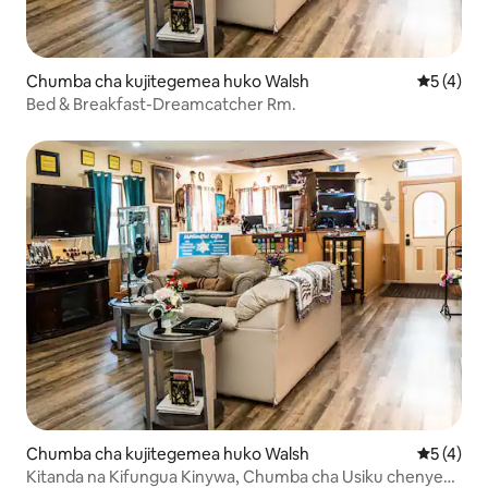
Chumba cha kujitegemea huko Walsh
Ukadiriaji
5 (4)
Bed & Breakfast-Dreamcatcher Rm.
Chumba cha kujitegemea huko Walsh
Ukadiriaji
5 (4)
Kitanda na Kifungua Kinywa, Chumba cha Usiku chenye