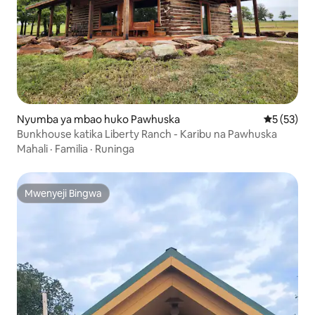
Nyumba ya mbao huko Pawhuska
Ukadiriaji 
5 (53)
Bunkhouse katika Liberty Ranch - Karibu na Pawhuska
Mahali
·
Familia
·
Runinga
Mwenyeji Bingwa
Mwenyeji Bingwa