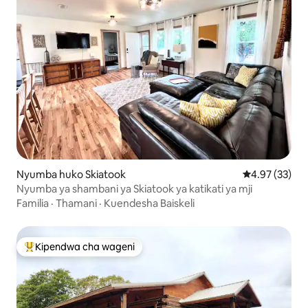
Nyumba huko Skiatook
Ukadiriaji wa 
4.97 (33)
Nyumba ya shambani ya Skiatook ya katikati ya mji
Familia
·
Thamani
·
Kuendesha Baiskeli
Kipendwa cha wageni
Kipendwa maarufu cha wageni