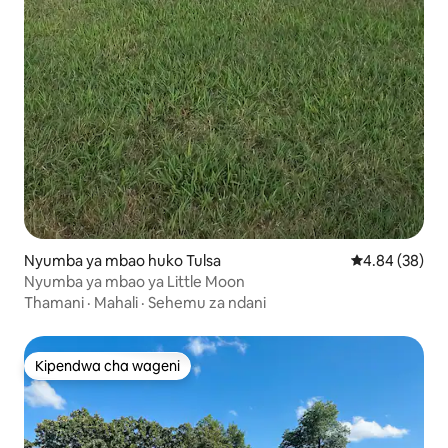
Nyumba ya mbao huko Tulsa
Ukadiriaji wa 
4.84 (38)
Nyumba ya mbao ya Little Moon
Thamani
·
Mahali
·
Sehemu za ndani
Kipendwa cha wageni
Kipendwa cha wageni