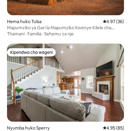
Hema huko Tulsa
Ukadiriaji wa 
4.97 (36)
Mapumziko ya Gari la Mapumziko Kwenye Kilele cha
Kilima • Mandhari ya Machweo ya Jua + Wanyama wa
Thamani
·
Familia
·
Sehemu za nje
Shambani
Kipendwa cha wageni
Kipendwa cha wageni
Nyumba huko Sperry
Ukadiriaji wa 
4.95 (85)