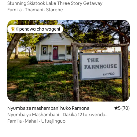
Stunning Skiatook Lake Three Story Getaway
Familia
·
Thamani
·
Starehe
Kipendwa cha wageni
Kipendwa maarufu cha wageni
Nyumba za mashambani huko Ramona
Ukadiriaji 
5 (70)
Nyumba ya Mashambani - Dakika 12 tu kwenda
Bartlesville!
Familia
·
Mahali
·
Ufuaji nguo