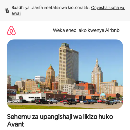
Ruka
Baadhi ya taarifa imetafsiriwa kiotomatiki. 
Onyesha lugha ya 
kwenda
awali
kwenye
maudhui
Weka eneo lako kwenye Airbnb
Sehemu za upangishaji wa likizo huko
Avant