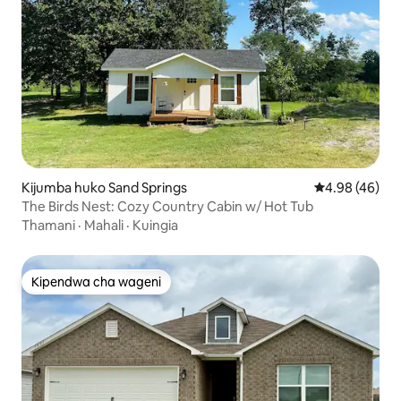
Kijumba huko Sand Springs
Ukadiriaji wa 
4.98 (46)
The Birds Nest: Cozy Country Cabin w/ Hot Tub
Thamani
·
Mahali
·
Kuingia
Kipendwa cha wageni
Kipendwa cha wageni