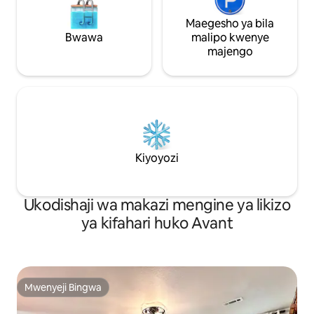
Maegesho ya bila
Bwawa
malipo kwenye
majengo
Kiyoyozi
Ukodishaji wa makazi mengine ya likizo
ya kifahari huko Avant
Mwenyeji Bingwa
Mwenyeji Bingwa