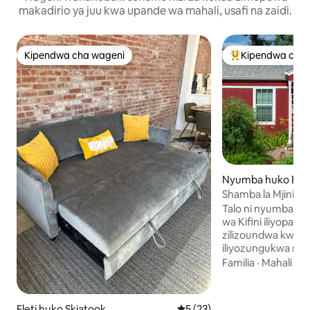
makadirio ya juu kwa upande wa mahali, usafi na zaidi.
Kipendwa cha wageni
Kipendwa cha 
Kipendwa cha wageni
Kipendwa maaruf
Nyumba huko Bartl
Shamba la Mjini li
Skandinavia lenye
Talo ni nyumba ya
wa Kifini iliyopa
zilizoundwa kwa u
iliyozungukwa na s
linalofanya kazi. V
Familia
·
Mahali
·
Ku
vinajumuisha sauna
beseni la kuogea l
umbo la makucha
Fleti huko Skiatook
Ukadiriaji wa wastani wa 5 ka
5 (23)