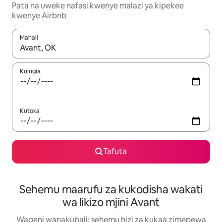
Pata na uweke nafasi kwenye malazi ya kipekee
kwenye Airbnb
Mahali
Wakati matokeo yanapatikana, vinjari kwa kutumia vitufe vya v
Kuingia
Kutoka
Tafuta
Sehemu maarufu za kukodisha wakati
wa likizo mjini Avant
Wageni wanakubali: sehemu hizi za kukaa zimepewa