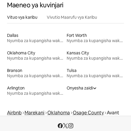
Maeneo ya kuvinjari
Vituo vya karibu
Vivutio Maarufu vya Karibu
Dallas
Fort Worth
Nyumba za kupangisha wakati wa likizo
Nyumba za kupangisha wakati wa likizo
Oklahoma City
Kansas City
Nyumba za kupangisha wakati wa likizo
Nyumba za kupangisha wakati wa likizo
Branson
Tulsa
Nyumba za kupangisha wakati wa likizo
Nyumba za kupangisha wakati wa likizo
Arlington
Onyesha zaidi
Nyumba za kupangisha wakati wa likizo
Airbnb
Marekani
Oklahoma
Osage County
Avant