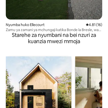
Nyumba huko Ellecourt
Ukadiriaji wa 
4.81 (16)
Zamu ya zamani ya mchungaji katika Bonde la Bresle, watu
Starehe za nyumbani na bei nzuri za
9
kuanzia mwezi mmoja