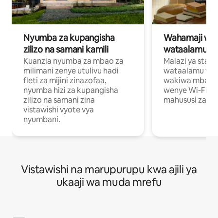
Nyumba za kupangisha
Wahamaji wa ki
zilizo na samani kamili
wataalamu wa
Kuanzia nyumba za mbao za
Malazi ya star
milimani zenye utulivu hadi
wataalamu wan
fleti za mijini zinazofaa,
wakiwa mbali na
nyumba hizi za kupangisha
wenye Wi-Fi n
zilizo na samani zina
mahususi za kuf
vistawishi vyote vya
nyumbani.
Vistawishi na marupurupu kwa ajili ya
ukaaji wa muda mrefu