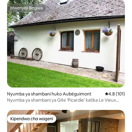
Mwenyeji Bingwa
Mwenyeji Bingwa
Nyumba ya shambani huko Aubéguimont
Ukadiriaji wa 
4.8 (101)
Nyumba ya shambani ya Gite 'Picardie' katika Le Vieux
Presbytere
Kipendwa cha wageni
Kipendwa cha wageni