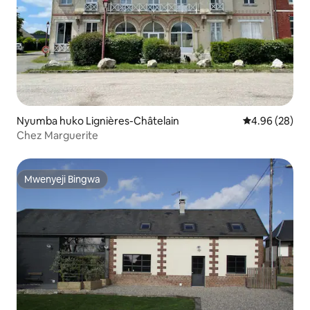
Nyumba huko Lignières-Châtelain
Ukadiriaji wa 
4.96 (28)
Chez Marguerite
Mwenyeji Bingwa
Mwenyeji Bingwa