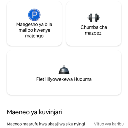
Maegesho ya bila
Chumba cha
malipo kwenye
mazoezi
majengo
Fleti Iliyowekewa Huduma
Maeneo ya kuvinjari
Maeneo maarufu kwa ukaaji wa siku nyingi
Vituo vya karibu