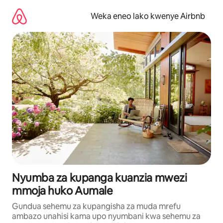
Ruka
kwenda
Weka eneo lako kwenye Airbnb
kwenye
maudhui
Nyumba za kupanga kuanzia mwezi
mmoja huko Aumale
Gundua sehemu za kupangisha za muda mrefu
ambazo unahisi kama upo nyumbani kwa sehemu za