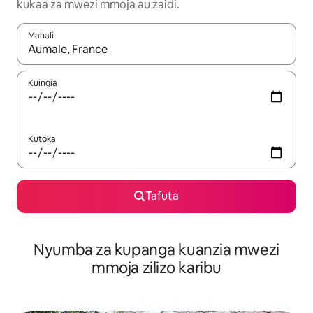
kukaa za mwezi mmoja au zaidi.
Mahali
Wakati matokeo yanapatikana, vinjari kwa kutumia vitufe vya v
Kuingia
Kutoka
Tafuta
Nyumba za kupanga kuanzia mwezi
mmoja zilizo karibu