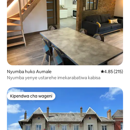
Nyumba huko Aumale
Ukadiriaji wa w
4.85 (215)
Nyumba yenye ustarehe imekarabatiwa kabisa
Kipendwa cha wageni
Kipendwa cha wageni