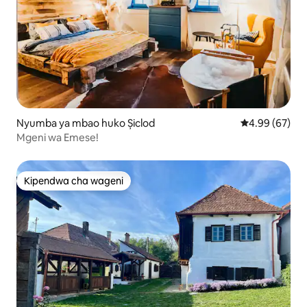
Nyumba ya mbao huko Șiclod
Ukadiriaji wa 
4.99 (67)
Mgeni wa Emese!
Kipendwa cha wageni
Kipendwa cha wageni