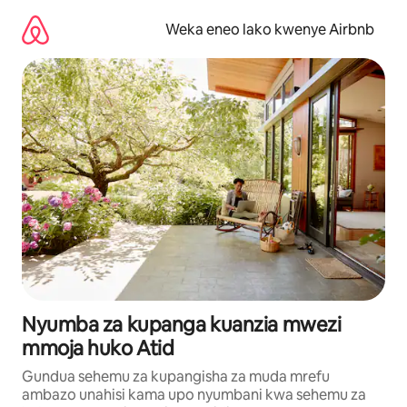
Ruka
kwenda
Weka eneo lako kwenye Airbnb
kwenye
maudhui
Nyumba za kupanga kuanzia mwezi
mmoja huko Atid
Gundua sehemu za kupangisha za muda mrefu
ambazo unahisi kama upo nyumbani kwa sehemu za