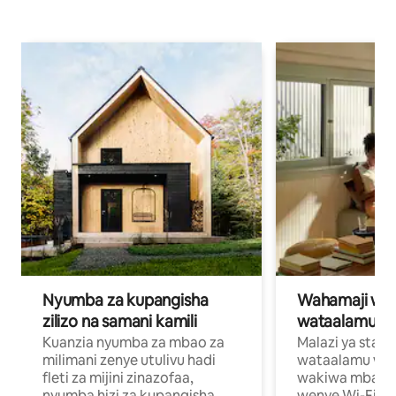
Nyumba za kupangisha
Wahamaji wa ki
zilizo na samani kamili
wataalamu wa
Kuanzia nyumba za mbao za
Malazi ya star
milimani zenye utulivu hadi
wataalamu wan
fleti za mijini zinazofaa,
wakiwa mbali na
nyumba hizi za kupangisha
wenye Wi-Fi n