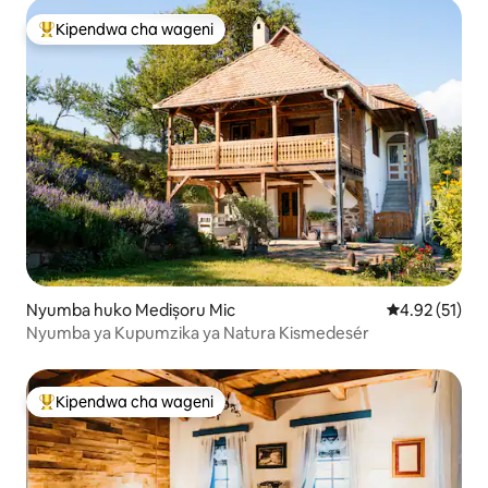
Kipendwa cha wageni
Kipendwa maarufu cha wageni
Nyumba huko Medișoru Mic
Ukadiriaji wa 
4.92 (51)
Nyumba ya Kupumzika ya Natura Kismedesér
Kipendwa cha wageni
Kipendwa maarufu cha wageni