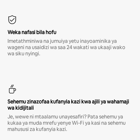
Weka nafasi bila hofu
Imetathminiwa na jumuiya yetu inayoaminika ya
wageni na usaidizi wa saa 24 wakati wa ukaaji wako
wa siku nyingi.
Sehemu zinazofaa kufanyia kazi kwa ajili ya wahamaji
wa kidijitali
Je, wewe ni mtaalamu unayesafiri? Pata sehemu ya
kukaa ya muda mrefu yenye Wi-Fi ya kasi na sehemu
mahususi za kufanyia kazi.