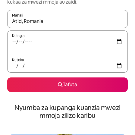
kukaa za mwezi mmoja au zaidi.
Mahali
Wakati matokeo yanapatikana, vinjari kwa kutumia vitufe vya v
Kuingia
Kutoka
Tafuta
Nyumba za kupanga kuanzia mwezi
mmoja zilizo karibu