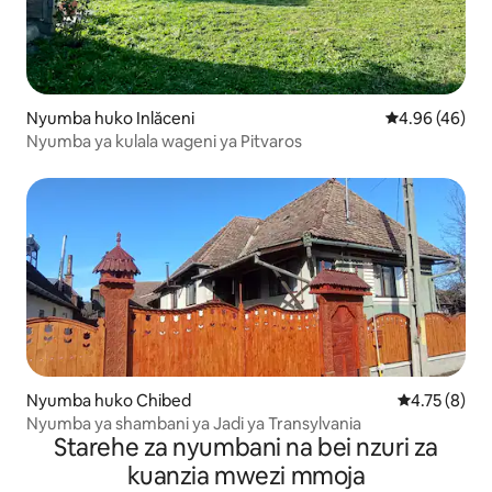
Nyumba huko Inlăceni
Ukadiriaji wa 
4.96 (46)
Nyumba ya kulala wageni ya Pitvaros
Nyumba huko Chibed
Ukadiriaji wa
4.75 (8)
Nyumba ya shambani ya Jadi ya Transylvania
Starehe za nyumbani na bei nzuri za
kuanzia mwezi mmoja