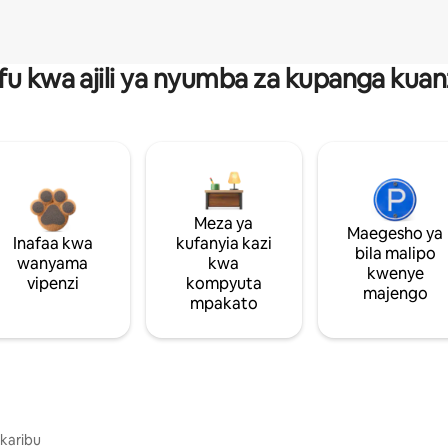
fu kwa ajili ya nyumba za kupanga ku
Meza ya
Maegesho ya
Inafaa kwa
kufanyia kazi
bila malipo
wanyama
kwa
kwenye
vipenzi
kompyuta
majengo
mpakato
 karibu