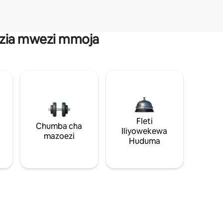
anzia mwezi mmoja
Fleti
Chumba cha
Iliyowekewa
mazoezi
Huduma