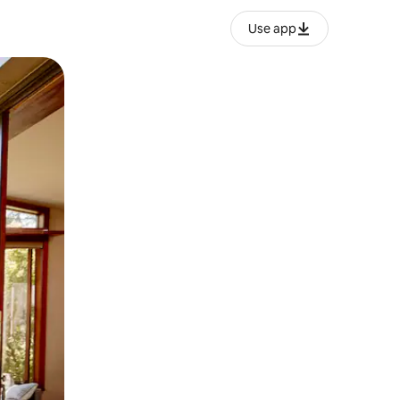
Use app
lezesha kidole kwenye ishara.