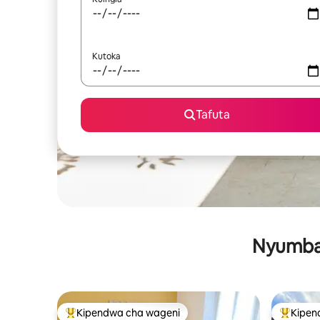
Kutoka
Tafuta
Nyumba 
Kipendwa cha wageni
Kipen
Kipendwa maarufu cha wageni
Kipendw