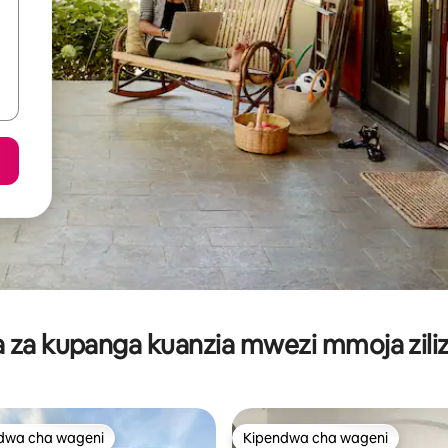
za kupanga kuanzia mwezi mmoja ziliz
dwa cha wageni
Kipendwa cha wageni
a maarufu cha wageni
Kipendwa cha wageni