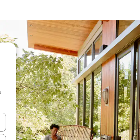
u
 vitufe vya vishale vya juu na chini au uchunguze kwa kugusa au kute