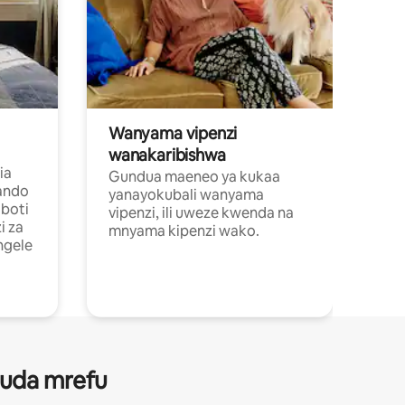
Wanyama vipenzi
wanakaribishwa
ia
Gundua maeneo ya kukaa
ando
yanayokubali wanyama
boti
vipenzi, ili uweze kwenda na
i za
mnyama kipenzi wako.
ngele
 muda mrefu