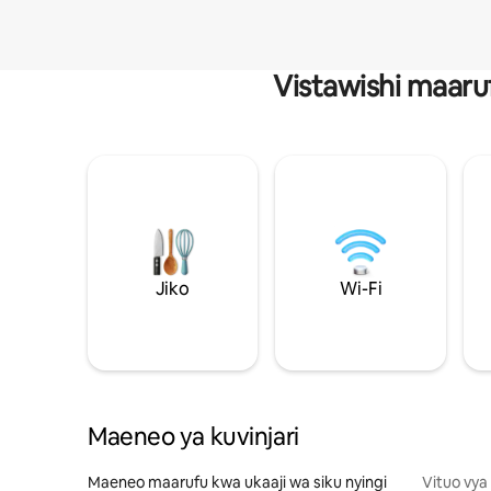
Vistawishi maaru
Jiko
Wi-Fi
Maeneo ya kuvinjari
Maeneo maarufu kwa ukaaji wa siku nyingi
Vituo vya