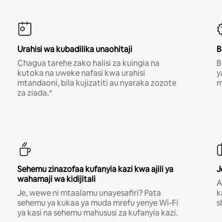
Urahisi wa kubadilika unaohitaji
B
Chagua tarehe zako halisi za kuingia na
B
kutoka na uweke nafasi kwa urahisi
y
mtandaoni, bila kujizatiti au nyaraka zozote
m
za ziada.*
Sehemu zinazofaa kufanyia kazi kwa ajili ya
J
wahamaji wa kidijitali
A
Je, wewe ni mtaalamu unayesafiri? Pata
k
sehemu ya kukaa ya muda mrefu yenye Wi-Fi
s
ya kasi na sehemu mahususi za kufanyia kazi.