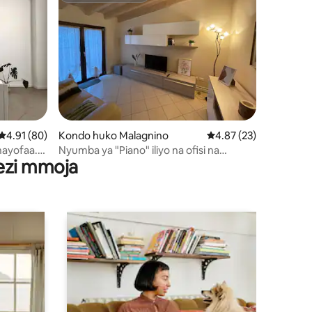
ini 39
Ukadiriaji wa wastani wa 4.91 kati ya 5, tathmini 80
4.91 (80)
Kondo huko Malagnino
Ukadiriaji wa wastani w
4.87 (23)
nayofaa.
Nyumba ya "Piano" iliyo na ofisi na
wezi mmoja
mihimili iliyo wazi