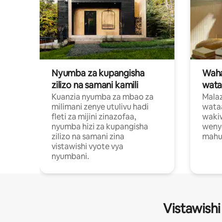
Nyumba za kupangisha
Waham
zilizo na samani kamili
wata
Kuanzia nyumba za mbao za
Malaz
milimani zenye utulivu hadi
wata
fleti za mijini zinazofaa,
wakiw
nyumba hizi za kupangisha
weny
zilizo na samani zina
mahus
vistawishi vyote vya
nyumbani.
Vistawishi