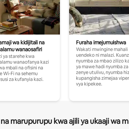
aji wa kidijitali na
Furaha imejumuishwa
alamu wanaosafiri
Wakati mwingine mahali
uendeko ni malazi. Kuanz
i ya starehe kwa
nyumba za mbao zilizo k
alamu wanaofanya kazi
ya mawe hadi nyumba za 
a mbali na ofisini na
zenye utulivu, nyumba hiz
e Wi-Fi na sehemu
kupangisha zimejaa vipe
usi za kufanyia kazi.
vya kipekee.
 na marupurupu kwa ajili ya ukaaji wa