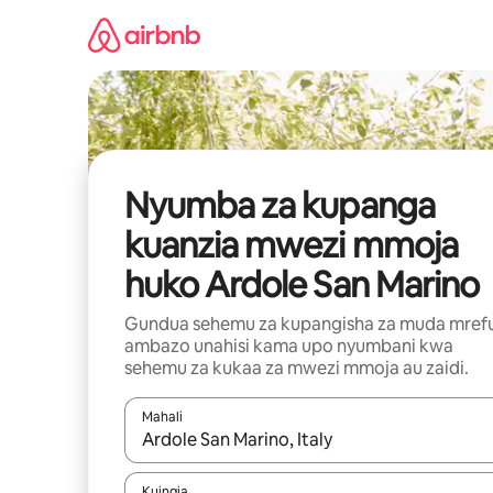
Ruka
kwenda
kwenye
maudhui
Nyumba za kupanga
kuanzia mwezi mmoja
huko Ardole San Marino
Gundua sehemu za kupangisha za muda mref
ambazo unahisi kama upo nyumbani kwa
sehemu za kukaa za mwezi mmoja au zaidi.
Mahali
Wakati matokeo yanapatikana, vinjari kwa kutumia
Kuingia