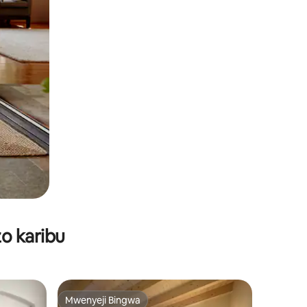
o karibu
Mwenyeji Bingwa
Mwenyeji Bingwa