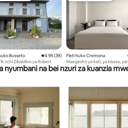
i wa 5 kati ya 5, tathmini 16
uko Busseto
Ukadiriaji wa wastani wa 4.95 kati ya 5, tathm
4.95 (39)
Fleti huko Cremona
 nchi Zibaldino ya Robert
Maegesho ya kati, ya kisasa, ya
a nyumbani na bei nzuri za kuanzia m
Cream Loft