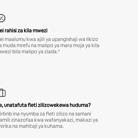
ei rahisi za kila mwezi
ei maalumu kwa ajili ya upangishaji wa likizo
a muda mrefu na malipo ya mara moja ya kila
wezi bila malipo ya ziada.*
e, unatafuta fleti zilizowekewa huduma?
irbnb ina nyumba za fleti zilizo na samani
amili zinazofaa kwa wafanyakazi, makazi ya
hirika na mahitaji ya kuhama.